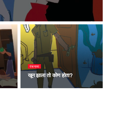
पंचनामा
खून झाला तो कोण होता?