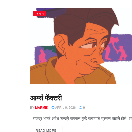
पंचनामा
आर्म्स फॅक्टरी
पंचनामा
BY
APRIL 9, 2026
MARMIK
0
- राजेंद्र भामरे अवैध शस्त्रे वापरून गुन्हे करण्याचे प्रमाण वाढले हो
READ MORE