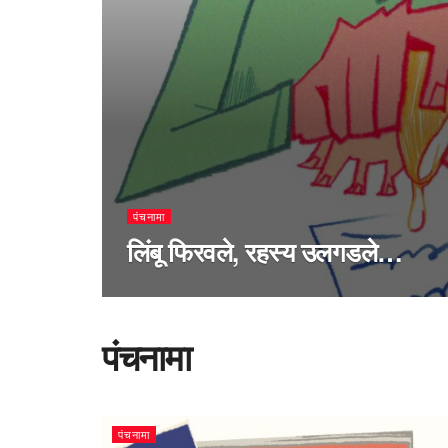
पंचनामा
लिंबू फिरवले, रहस्य उलगडले…
पंचनामा
पंचनामा