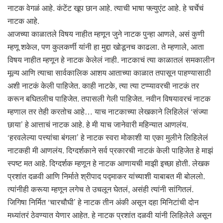
नाटक वेगळं आहे. कंटेंट खूप छान आहे. त्याची भाषा फ्ल्युएंट आहे. हे चर्चेचं
नाटक आहे.
आजच्या काळातले विषय नाहीत म्हणून जुने नाटक पुन्हा आणले, असं कुणी
म्हणू शकेल, पण कुलकर्णी यांनी हा मुद्दा खोडूनच काढला. ते म्हणाले, आता
विषय नाहीत म्हणून हे नाटक केलेलं नाही. नाटकाचं त्या काळातलं समकालीन
मूल्य आणि त्याचा सार्वकालिक आशय आताच्या काळात तपासून पाहण्यासाठी
अशी नाटकं केली पाहिजेत. काही नाटके, त्या त्या टप्प्यावरची नाटकं तर
करून बघितलीच पाहिजेत. तपासली गेली पाहिजेत. नवीन विषयावरचं नाटक
म्हणाल तर तेही करतोच आहे… याच नाटकाच्या लेखकाने लिहिलेलं ‘संज्या
छाया’ हे आत्ताचं नाटक आहे. हे मी याच जानेवारी महिन्यात आणलंय.
‘हरवलेल्या पत्त्यांचा बंगला’ हे नाटक स्वरा मोकाशी या एका मुलीने लिहिलेलं
नाटकही मी आणलंय. दिग्दर्शकाने सर्व प्रकारची नाटकं केली पाहिजेत हे माझं
स्पष्ट मत आहे. दिग्दर्शक म्हणून हे नाटक आणायची माझी इच्छा होती. लेखक
प्रशांत दळवी आणि निर्माते श्रीपाद पद्माकर यांच्याशी याबाबत मी बोललो.
त्यांनीही करूया म्हणून लगेच ते उचलून घेतलं, असंही त्यांनी सांगितलं.
जिगिषा निर्मित ‘चारचौघी’ हे नाटक तीन अंकी असून दहा मिनिटांची दोन
मध्यांतरं ठेवण्यात येणार आहेत. हे नाटक प्रशांत दळवी यांनी लिहिलेले असून