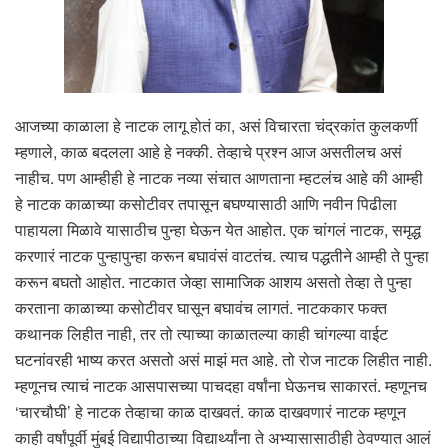
आजच्या काळाला हे नाटक लागू होतं का, असं विचारता चंद्रकांत कुलकर्णी
म्हणाले, काळ बदलला आहे हे नक्की. तेव्हाचे प्रश्न आज असतीलच असं
नाहीच. पण आम्हीही हे नाटक नव्या संचात आणताना म्हटलंच आहे की आम्ही
हे नाटक काळाच्या कसोटीवर तपासून बघण्यासाठी आणि नवीन पिढीला
पाहायला मिळावे यासाठीच पुन्हा घेऊन येत आहोत. एक चांगलं नाटक, समृद्ध
करणारं नाटक पुन्हापुन्हा करून बघावंसं वाटतंच. त्याच पद्धतीने आम्ही ते पुन्हा
करून बघतो आहोत. नाटकात जेव्हा सामाजिक आशय असतो तेव्हा ते पुन्हा
करताना काळाच्या कसोटीवर घासून बघावंच लागतं. नाटककार फक्त
कथानक लिहीत नाही, तर तो त्याच्या काळातल्या काही चांगल्या वाईट
घटनांवरही भाष्य करत असतो असं माझं मत आहे. तो रोज नाटक लिहीत नाही.
म्हणूनच त्याचं नाटक आसपासच्या पाचदहा वर्षांना घेऊनच साकारतं. म्हणूनच
‘चारचौघी’ हे नाटक तेव्हाचा काळ दाखवतं. काळ दाखवणारं नाटक म्हणून
काही वर्षांपूर्वी मुंबई विद्यापीठाच्या विद्यार्थ्यांना ते अभ्यासासाठीही ठेवण्यात आलं