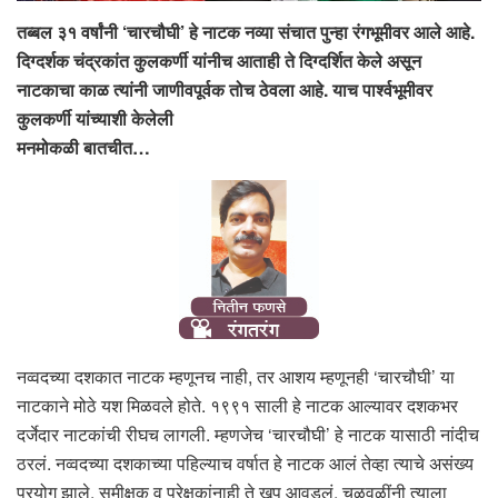
तब्बल ३१ वर्षांनी ‘चारचौघी’ हे नाटक नव्या संचात पुन्हा रंगभूमीवर आले आहे.
दिग्दर्शक चंद्रकांत कुलकर्णी यांनीच आताही ते दिग्दर्शित केले असून
नाटकाचा काळ त्यांनी जाणीवपूर्वक तोच ठेवला आहे. याच पार्श्वभूमीवर
कुलकर्णी यांच्याशी केलेली
मनमोकळी बातचीत…
नव्वदच्या दशकात नाटक म्हणूनच नाही, तर आशय म्हणूनही ‘चारचौघी’ या
नाटकाने मोठे यश मिळवले होते. १९९१ साली हे नाटक आल्यावर दशकभर
दर्जेदार नाटकांची रीघच लागली. म्हणजेच ‘चारचौघी’ हे नाटक यासाठी नांदीच
ठरलं. नव्वदच्या दशकाच्या पहिल्याच वर्षात हे नाटक आलं तेव्हा त्याचे असंख्य
प्रयोग झाले. समीक्षक व प्रेक्षकांनाही ते खूप आवडलं. चळवळींनी त्याला