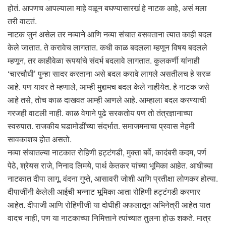
होतं. आपणच आपल्याला माहे वळून बघण्यासारखं हे नाटक आहे, असं मला
तरी वाटतं.
नाटक जुनं असेल तर नव्याने आणि नव्या संचात बसवताना त्यात काही बदल
केले जातात. ते करावेच लागतात. कधी काळ बदलला म्हणून विषय बदलले
म्हणून, तर काहीवेळा रूपयांचे संदर्भ बदलावे लागतात. कुलकर्णी यांनाही
‘चारचौघी’ पुन्हा सादर करताना असे बदल करावे लागले असतीलच हे सरळ
आहे. पण यावर ते म्हणाले, आम्ही मुद्दामच बदल केले नाहीयेत. हे नाटक जसे
आहे तसे, तोच काळ दाखवत आम्ही आणले आहे. आम्हाला बदल करण्याची
गरजही वाटली नाही. काळ वेगाने पुढे सरकतोय पण तो तंत्रज्ञानाच्या
स्वरुपात. राजकीय घडामोडींच्या संदर्भात. समाजमनाचा प्रवास नेहमी
सावकाशच होत असतो.
नव्या संचातल्या नाटकात रोहिणी हट्टंगडी, मुक्ता बर्वे, कादंबरी कदम, पर्ण
पेठे, श्रेयस राजे, निनाद लिमये, पार्थ केतकर यांच्या भूमिका आहेत. आधीच्या
नाटकात दीपा लागू, वंदना गुप्ते, आसावरी जोशी आणि प्रतीक्षा लोणकर होत्या.
दीपाजींनी केलेली आईची भन्नाट भूमिका आता रोहिणी हट्टंगडी करणार
आहेत. दीपाजी आणि रोहिणीजी या दोघीही अफलातून अभिनेत्री आहेत यात
वादच नाही, पण या नाटकाच्या निमित्ताने त्यांच्यात तुलना होऊ शकते. मात्र