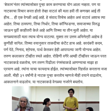
‘बेफाम’नंतर त्यांच्यासोबत पुन्हा काम करण्याचा योग आला नव्हता. पण या
नाटकाचा विचार करत होतो तेव्हा वाटलं की मला हवी ती कणखर आई ती
हीच… ही एक वेगळी आई आहे. हे संवाद तिचेच आहेत असं वाटावं अशाच त्या
आहेत. तिचा ठामपणा, तिचा निर्धार, तिचा कॉन्फिडन्स, समाजाच्या विरुद्ध
जाऊन पूर्वी काहीतरी केले आहे आणि तिच्या या तीन मुली आहेत. या
सगळ्यासाठी मला त्याच योग्य वाटल्या. मुक्ता तर उत्तम अभिनेत्री आहेच हे
कुणीही सांगेल. तिच्या वयानुसार ताकदीचा कंटेंट हाच आहे. कादंबरी कदम,
पर्ण पेठे, निनाद, श्रेयस, पार्थ केतकर हेही आपापल्या जागी योग्यच आहेत.
तरुण कलाकार टीव्हीत रमले आहेत. रोहिणी वगैरे आम्ही टीव्हीवर जाऊन परत
नाटकाकडे वळतोच, पण तरुण पिढीला रंगमंचाकडे आणण्याचा माझा हा
प्रयत्न आहे. त्यांना याचा फायदाच होईल. त्यांच्यासोबत रिहर्सल करताना मजा
आली. मीही ३१ वर्षांनी हे नाटक पुन्हा करतोय म्हणजे मीही वयाने वाढलोय,
आकलनाने वाढलोय. या नाटकाकडे वेगळ्या नजरेने बघतोय.