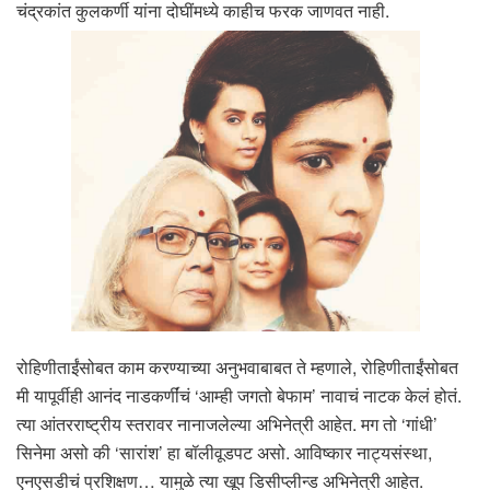
चंद्रकांत कुलकर्णी यांना दोघींमध्ये काहीच फरक जाणवत नाही.
रोहिणीताईंसोबत काम करण्याच्या अनुभवाबाबत ते म्हणाले, रोहिणीताईंसोबत
मी यापूर्वीही आनंद नाडकर्णींचं ‘आम्ही जगतो बेफाम’ नावाचं नाटक केलं होतं.
त्या आंतरराष्ट्रीय स्तरावर नानाजलेल्या अभिनेत्री आहेत. मग तो ‘गांधी’
सिनेमा असो की ‘सारांश’ हा बॉलीवूडपट असो. आविष्कार नाट्यसंस्था,
एनएसडीचं प्रशिक्षण… यामुळे त्या खूप डिसीप्लीन्ड अभिनेत्री आहेत.