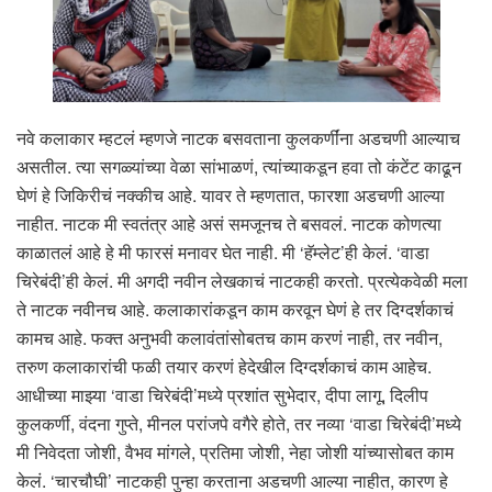
नवे कलाकार म्हटलं म्हणजे नाटक बसवताना कुलकर्णींना अडचणी आल्याच
असतील. त्या सगळ्यांच्या वेळा सांभाळणं, त्यांच्याकडून हवा तो कंटेंट काढून
घेणं हे जिकिरीचं नक्कीच आहे. यावर ते म्हणतात, फारशा अडचणी आल्या
नाहीत. नाटक मी स्वतंत्र आहे असं समजूनच ते बसवलं. नाटक कोणत्या
काळातलं आहे हे मी फारसं मनावर घेत नाही. मी ‘हॅम्लेट’ही केलं. ‘वाडा
चिरेबंदी’ही केलं. मी अगदी नवीन लेखकाचं नाटकही करतो. प्रत्येकवेळी मला
ते नाटक नवीनच आहे. कलाकारांकडून काम करवून घेणं हे तर दिग्दर्शकाचं
कामच आहे. फक्त अनुभवी कलावंतांसोबतच काम करणं नाही, तर नवीन,
तरुण कलाकारांची फळी तयार करणं हेदेखील दिग्दर्शकाचं काम आहेच.
आधीच्या माझ्या ‘वाडा चिरेबंदी’मध्ये प्रशांत सुभेदार, दीपा लागू, दिलीप
कुलकर्णी, वंदना गुप्ते, मीनल परांजपे वगैरे होते, तर नव्या ‘वाडा चिरेबंदी’मध्ये
मी निवेदता जोशी, वैभव मांगले, प्रतिमा जोशी, नेहा जोशी यांच्यासोबत काम
केलं. ‘चारचौघी’ नाटकही पुन्हा करताना अडचणी आल्या नाहीत, कारण हे