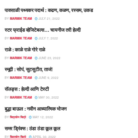
पावसाळी पथ्यकर पदार्थ : कढण, कळण, रस्सम, उकड
डाएट मंत्र
BY
MARMIK TEAM
JULY 21, 2022
स्टर फ्राईड व्हेजिटेबल्स… चायनीज तरी हेल्दी
डाएट मंत्र
BY
MARMIK TEAM
JULY 7, 2022
राळे : काळे राळे गोरे राळे
डाएट मंत्र
BY
MARMIK TEAM
JUNE 23, 2022
स्मूदी : सोपं, सुटसुटीत, ताजं!
डाएट मंत्र
BY
MARMIK TEAM
JUNE 9, 2022
सॅलड्स : हेल्दी आणि टेस्टी
डाएट मंत्र
BY
MARMIK TEAM
MAY 30, 2022
बुद्धा बाऊल : नवीन आध्यात्मिक भोजन
डाएट मंत्र
BY
चित्रसेन चित्रे
MAY 12, 2022
समर ड्रिंक्स : ठंडा ठंडा कूल कूल
डाएट मंत्र
BY
चित्रसेन चित्रे
APRIL 30, 2022