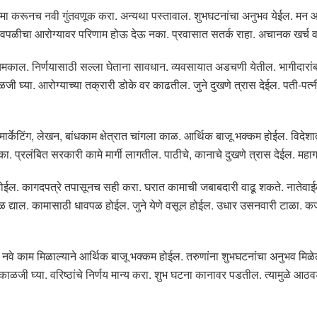
खातरजमा करूनच नवी गुंतवणूक करा. अन्यथा पस्तावाल. शुभघटनांचा अनुभव येईल. मन 
 धावपळीचा आरोग्यावर परिणाम होऊ देऊ नका. प्रवासात सतर्क राहा. अचानक खर्च 
्धेत चमकाल. निर्णयासाठी सल्ला घेताना सावधान. व्यवसायात अडचणी येतील. भागीदार
ी घ्या. आरोग्याच्या तक्रारी डोके वर काढतील. जुने दुखणे त्रास देईल. पती-पत्नीत
मार्केटिंग, लेखन, बांधकाम क्षेत्रात चांगला काळ. आर्थिक बाजू भक्कम होईल. विदेशात 
नका. प्रलंबित सरकारी कामे मार्गी लागतील. पाठीचे, कानाचे दुखणे त्रास देईल. महा
ईल. कागदपत्रे तपासूनच सही करा. घरात कामाची जबाबदारी वाढू शकते. नातेवाईकांबरो
द्याल. कामासाठी धावपळ होईल. जुने येणे वसूल होईल. उधार उसनवारी टाळा. कर्ज म
. नवे काम मिळाल्याने आर्थिक बाजू भक्कम होईल. तरुणांना शुभघटनांचा अनुभव मिळेल.
रीत काळजी घ्या. वरिष्ठांचे निर्णय मान्य करा. शुभ घटना कानावर पडतील. त्यामुळ