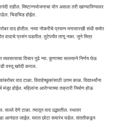
आनंदी राहील. मिष्टान्नभोजनाचा योग असला तरी खाण्यापिण्यावर
वाढेल. चिडचिड होईल.
ांबरोबर वाद होतील. नव्या नोकरीचे प्रयत्न मनासारखी संधी समोर
 वादाचे प्रसंग घडतील. तुटेपर्यंत ताणू नका. जुने मित्र
व्यवसायाचा विचार पुढे न्या. कुणाच्या सल्ल्याने निर्णय घेऊ
गडी वस्तू खरेदी कराल.
बर वाद टाळा. विवाहेच्छुकांसाठी उत्तम काळ. विद्यार्थ्यांना
ंजूर होईल. महिलांना आरोग्याच्या तक्रारी निर्माण होऊ
 सल्ले देणे टाळा. त्यातून वाद उद्भवतील. स्थावर
े आठवडा आनंदात जाईल. घरात छोटा समारंभ घडेल. संततीकडून