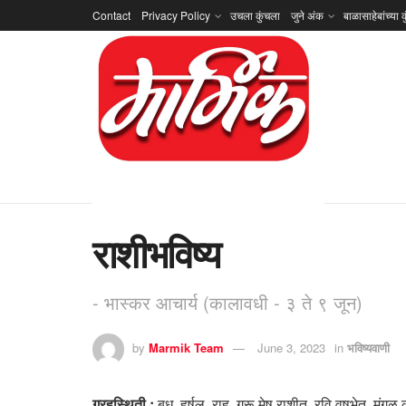
Contact
Privacy Policy
उचला कुंचला
जुने अंक
बाळासाहेबांच्या क
राशीभविष्य
- भास्कर आचार्य (कालावधी - ३ ते ९ जून)
by
Marmik Team
June 3, 2023
in
भविष्यवाणी
ग्रहस्थिती :
बुध, हर्षल, राहू, गुरू मेष राशीत, रवि वृषभेत, मंगळ