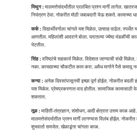
मिथुन :
मालमत्तेसंदर्भांतील प्रलंबित प्रश्न मार्गी लागेल. 
नियंत्रण ठेवा. नोकरीत मोठी जबाबदारी येऊ शकते. कामाच्या
कर्क :
विद्यार्थीवर्गाला चांगले यश मिळेल, उत्साह वाढेल. स्पर
आणतील. महिलांशी आदराने बोला. घरातल्या ज्येष्ठ मंडळींची काळज
भेटतील.
सिंह :
वरिष्ठांचे सहकार्य मिळेल. विदेशात जाण्याची संधी मिळेल. 
नका. कायद्याच्या चौकटीत काम करा. अवैध मार्गाने पैसे कमावू 
कन्या :
अनेक दिवसांपासूनची इच्छा पूर्ण होईल. नोकरीत बदली हो
यश मिळेल. प्रेमप्रकरणात वाद होतील. सामाजिक कामासाठी वेळ 
शकतात.
तूळ :
माहिती-तंत्रज्ञान, संशोधन, आदी क्षेत्रात उत्तम काळ आहे
मालमत्तेसंदर्भातील प्रश्न मार्गी लागण्यास विलंब होईल. नोक
शुभवार्ता समजेल. खेळाडूंना चांगला काळ.