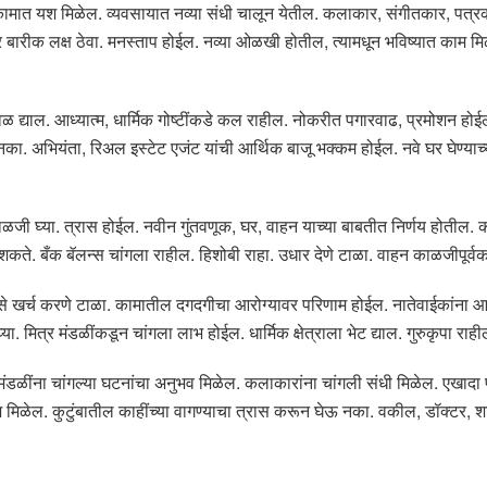
ा कामात यश मिळेल. व्यवसायात नव्या संधी चालून येतील. कलाकार, संगीतकार, पत्
बारीक लक्ष ठेवा. मनस्ताप होईल. नव्या ओळखी होतील, त्यामधून भविष्यात काम मिळ
ळ द्याल. आध्यात्म, धार्मिक गोष्टींकडे कल राहील. नोकरीत पगारवाढ, प्रमोशन होईल
नका. अभियंता, रिअल इस्टेट एजंट यांची आर्थिक बाजू भक्कम होईल. नवे घर घेण्याच
ी घ्या. त्रास होईल. नवीन गुंतवणूक, घर, वाहन याच्या बाबतीत निर्णय होतील. क
 शकते. बँक बॅलन्स चांगला राहील. हिशोबी राहा. उधार देणे टाळा. वाहन काळजीपूर्व
ैसे खर्च करणे टाळा. कामातील दगदगीचा आरोग्यावर परिणाम होईल. नातेवाईकांना आ
ा. मित्र मंडळींकडून चांगला लाभ होईल. धार्मिक क्षेत्राला भेट द्याल. गुरुकृपा राही
 मंडळींना चांगल्या घटनांचा अनुभव मिळेल. कलाकारांना चांगली संधी मिळेल. एखादा 
ळेल. कुटुंबातील काहींच्या वागण्याचा त्रास करून घेऊ नका. वकील, डॉक्टर, शास्त