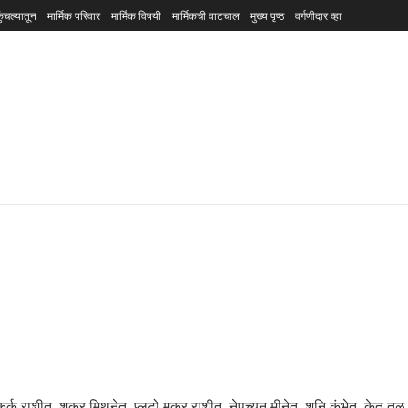
ुंचल्यातून
मार्मिक परिवार
मार्मिक विषयी
मार्मिकची वाटचाल
मुख्य पृष्ठ
वर्गणीदार व्हा
 कर्क राशीत, शुक्र मिथुनेत, प्लूटो मकर राशीत, नेपच्युन मीनेत, शनि कुंभेत, केतू तू