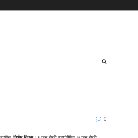
0
ळ राशीत,
विशेष दिवस :
३ जून रोजी वटपौर्णिमा, ७ जून रोजी