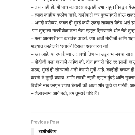
– तसं नाही हो. मी पाच मतदारसंघांतूनही उभा राहून निवडून 
– त्यात काहीच कठीण नाही. दाढीवाले जर मुख्यमंत्री होऊ श
– अगदी बरोब्बर. फक्त ही मुंबई कधी एकदा ताब्यात येतेय असं झ
-पण तुम्हाला गल्लीबोळातला नेता म्हणून हिणवणारे थोर नेते तु
– मला आत्मपरीक्षण करावंसं वाटतं. ज्या अर्थी मोदीजी आणि शहाजी 
माझ्यात काहीतरी ‘स्पार्क’ दिसला असणारच ना!
– खरं आहे. या स्पार्कच्या लक्षावधी ठिणग्या उडून भाजपचा सार
– मोदीजी मला म्हणाले आहेत की, दोन हजारी नोट रद्द झाली म
पाठवू. मुंबई ही सोन्याची अंडी देणारी मुर्गी आहे. काहीही करू
करतो ते तुम्ही बघाच. आणि त्याची स्मृती म्हणून मुंबई आणि गुज
विळीने नख कापून शपथ घेतली की आता शीर तुटो वा पारंबी, आत
– शेलारमामा आगे बढो, हम तुम्हारे पीछे हैं।
Previous Post
राशीभविष्य