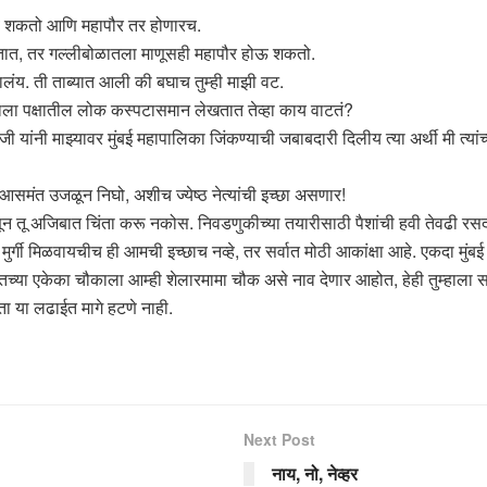
येऊ शकतो आणि महापौर तर होणारच.
कतात, तर गल्लीबोळातला माणूसही महापौर होऊ शकतो.
ालंय. ती ताब्यात आली की बघाच तुम्ही माझी वट.
म्हाला पक्षातील लोक कस्पटासमान लेखतात तेव्हा काय वाटतं?
यांनी माझ्यावर मुंबई महापालिका जिंकण्याची जबाबदारी दिलीय त्या अर्थी मी त्यांच्या
ा आसमंत उजळून निघो, अशीच ज्येष्ठ नेत्यांची इच्छा असणार!
्हणून तू अजिबात चिंता करू नकोस. निवडणुकीच्या तयारीसाठी पैशांची हवी तेवढी 
न ही मुर्गी मिळवायचीच ही आमची इच्छाच नव्हे, तर सर्वात मोठी आकांक्षा आहे. एकद
रातच्या एकेका चौकाला आम्ही शेलारमामा चौक असे नाव देणार आहोत, हेही तुम्हाला स
ा या लढाईत मागे हटणे नाही.
Next Post
नाय, नो, नेव्हर