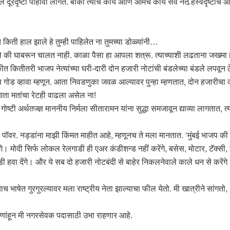
दूरदृष्टी पाहावी लागते. बाकी त्यांचे काय आणि आमचे काय सर्व नेते र्‍हस्वदृष्टीचे आ
 किती हाल झाले हे तुम्ही पाहिलेत ना तुमच्या डोळ्यांनी…
 असले की घाबरून चालत नाही. काळा पैसा हा आपला शत्रू. त्याच्याशी लढताना जखमा
ीत कितीतरी भाजप नेत्यांच्या घरी-दारी दोन हजारी नोटांची बंडलेच्या बंडले लपवून 
 गोड व्हावा म्हणून. आता निवडणुका जवळ आल्यावर पुन्हा म्हणतात, दोन हजारीचा 
ता मतांचा रेटही वाढला असेल ना!
गोष्टी अर्थतज्ज्ञ माननीय निर्मला सीतारामन यांना सुद्धा समजावून द्याव्या लागतात,
पॉवर. नड्डांना माझी किंमत माहीत आहे, म्हणूनच ते मला मानतात. ‘मुंबई भाजप की मु
गे। मोदी सिर्फ लोकल रेलगाडी ही एअर कंडीशन्ड नहीं करेंगे, बसेस, मोटार, टॅक्स
ंडी हवा देंगे। और ये सब दो हजारी नोटबंदी से बाहेर निकलनेवाले काले धन से करेंगे
याच भाषेत गुरगुरल्यावर मला राष्ट्रीय नेता झाल्याचा फील येतो. मी खात्रीने सांगत
ाणांहून मी नगरसेवक पदासाठी उभा राहणार आहे.