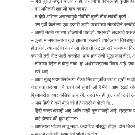
– असं नुसतं म्हणून चालत नाही, तर त्यांची कोणत्याही कृतीमागील 
– मग अमितजी शहाजी यांचं काय?
– ते दोघे अभिन्न असल्यामुळे मोदींची दृष्टी तीच त्यांची दृष्टी.
– पण पूर्वी केलेल्या एक हजारी आणि पाचशेच्या नोटबंदीने जनतेचे
– आम्ही नेहमी त्यांच्या डोळ्यांनी पाहातो. शत्रूशी लढायचे
– तुम्हा भाजपवाल्यांना कुठे झाल्या जखमा? त्यावेळच्या निवडणुक
होत होते. त्यासाठीच का केला होता तो अट्टहास? भाजपचा दिस
कसली तरी नोट जारी करतील. पाच हजारांची सुद्धा काढतील. आ
– तोंडाला येईल ते बोलू नका. हा अर्थशास्त्राचा विषय आहे. ज्या 
– खरं आहे.
– आता मुंबई महापालिकेच्या येत्या निवडणुकीत बघाच तुम्ही माझी 
चकाचक करूंगा। ये करने की सुपारी ली है मैंने। आप देखते रहें
प्रिमायसेस एअर कंडिशन्ड करेंगे. रास्ते पर ही कुलर की ठंडी ठ
– आप हिंदी में क्यों बोल रहे हैं? मराठी में बोलो ना…
– हिंदी राष्ट्रभाषाही आहे आणि माझी गुरूभाषाही आहे. म्हणूनच 
– बाई होणार की बुवा होणार?
– आमच्यात भांडण लावू नका. कदाचित मीसुद्धा होईन. दोन ठिक
– म्हणजे कुठेतरी पडण्याची भीती वाटतेय.