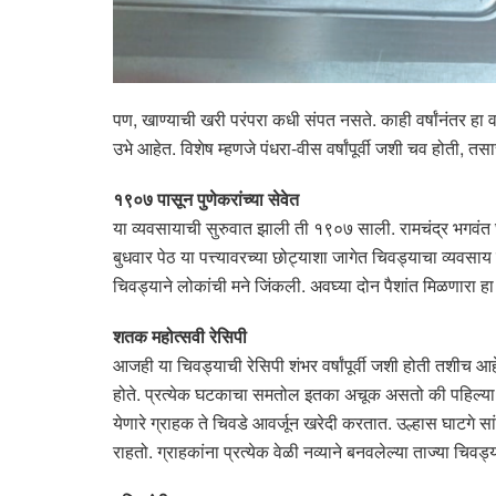
पण, खाण्याची खरी परंपरा कधी संपत नसते. काही वर्षांनंतर हा वा
उभे आहेत. विशेष म्हणजे पंधरा-वीस वर्षांपूर्वी जशी चव होत
१९०७ पासून पुणेकरांच्या सेवेत
या व्यवसायाची सुरुवात झाली ती १९०७ साली. रामचंद्र भगवंत घा
बुधवार पेठ या पत्त्यावरच्या छोट्याशा जागेत चिवड्याचा व्यवस
चिवड्याने लोकांची मने जिंकली. अवघ्या दोन पैशांत मिळणारा ह
शतक महोत्सवी रेसिपी
आजही या चिवड्याची रेसिपी शंभर वर्षांपूर्वी जशी होती तशीच आ
होते. प्रत्येक घटकाचा समतोल इतका अचूक असतो की पहिल्या घ
येणारे ग्राहक ते चिवडे आवर्जून खरेदी करतात. उल्हास घाटगे सा
राहतो. ग्राहकांना प्रत्येक वेळी नव्याने बनवलेल्या ताज्या चिव