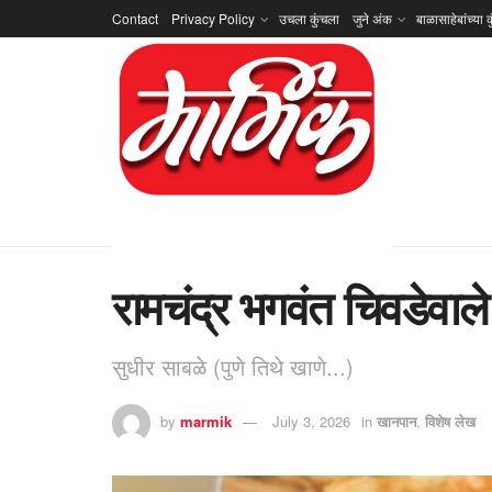
Contact
Privacy Policy
उचला कुंचला
जुने अंक
बाळासाहेबांच्या क
रामचंद्र भगवंत चिवडेवाले
सुधीर साबळे (पुणे तिथे खाणे...)
by
marmik
July 3, 2026
in
खानपान
,
विशेष लेख