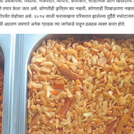
र्दी उसळायची. विद्यार्थी, नोकरदार, व्यापारी, कलाकार, साहित्यिक आणि खाद्यप्रे
द्धतीने तयार केला जात असे. कोणतीही कृत्रिम चव नव्हती, कोणताही दिखाऊपणा नव
ाडीपर्यंत पोहोचत असे. २०१४ साली फरासखाना परिसरात झालेल्या दुर्दैवी स्फोटानंतर ह
चवीची आठवण जपणारे अनेक ग्राहक त्या जागेकडे पाहून हळहळ व्यक्त करत होते.