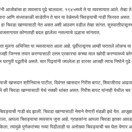
यांनी आजोबांचा हा व्यवसाय पुढे चालवला. १९४५मध्ये ते या व्यवसायात आले. तेव्हा ते
बारा आणि संध्याकाळी साडेतीन ते चार या वेळेमध्ये चिवड्याची गाडी फिरवत असत.
ेखील हा चिवडा खाण्यासाठी नेत असत अशी आठवण वडील तेव्हा सांगत. सुरुवातीपासू
े आजतागायत कोणताही बदल झालेला नसल्याचे उल्हास सांगतात.
ा मुलगा अभिजित या व्यवसायात आला आहे. पूर्वीपासूनच आम्ही घरातले लोकच य
आजही जिन्नस तयार करण्यासाठी उत्तम प्रकारचा कच्चा माल खरेदी करण्यामध्ये 
रगुती पद्धतीचे असते. चार पिढ्यांनी जपलेला हा वारसा आजही त्याच निष्ठेने पुढे
ट, माजी खासदार श्रीनिवास पाटील, दिवंगत खासदार गिरीश बापट, शिवाजीराव आढाव
 की चिवडा खाण्यासाठी येथे नक्की थांबत असत. गिरीश बापट यांनाही येथील चव व
ड्याची गाडी बंद झाली. चिवडा खाण्यासाठी नेमाने येणारी मंडळी इथे येत. आजू
म्हणाला, आपला चिवड्याचा व्यवसाय जुना आहे. ग्राहकांना आपला चिवडा इतका आवडत
ेला. त्यामुळे पुणेकरांच्या नव्या पिढीलाही या अनोख्या चिवड्याची चव घेता येणार आ