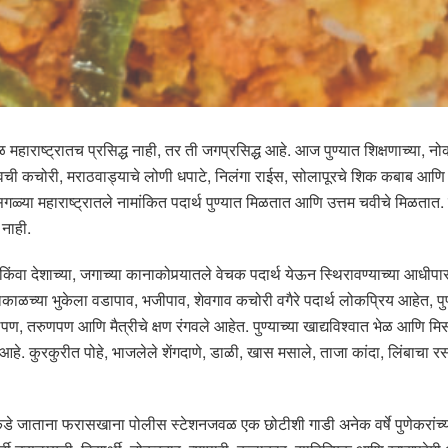
वळ महाराष्ट्रातच प्रसिद्ध नाही, तर ती जगप्रसिद्ध आहे. आज पुण्यात शिक्षणाच्या, नोकर
ावची कचोरी, मराठवाड्याचे लोणी धपाटे, निलंगा राईस, सोलापूरचे शिक कबाब आणि 
र्यंत सगळ्या महाराष्ट्रातले नामांकित पदार्थ पुण्यात मिळतात आणि उत्तम चवीचे मि
 नाही.
थ किंवा देशाच्या, जगाच्या कानाकोपर्‍यातले वेचक पदार्थ येऊन स्थिरावण्याच्या आधीप
ाकाळच्या भुकेला वडापाव, भजीपाव, शेवगाव कचोरी वगैरे पदार्थ लोकप्रिय आहेत,
बालपण, तरुणपण आणि मैत्रीचे क्षण रंगवले आहेत. पुण्याच्या खाद्यविश्वात भेळ आणि
आहे. कुरकुरीत पोहे, भाजलेले शेंगदाणे, डाळी, खास मसाले, ताजा कांदा, लिंबाचा
ाकडे जाताना फरासखाना पोलीस स्टेशनजवळ एक छोटीशी गाडी अनेक वर्षे पुणेकरांच्या 