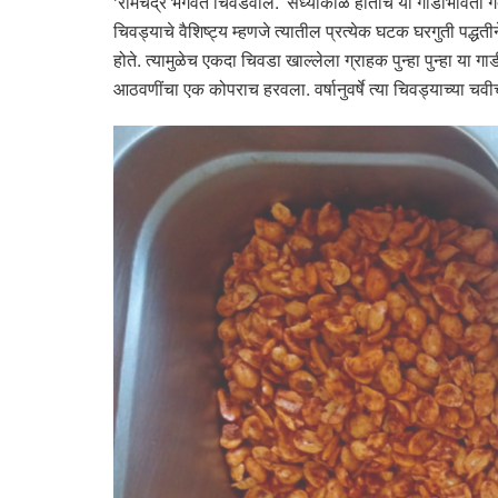
‘रामचंद्र भगवंत चिवडेवाले.’ संध्याकाळ होताच या गाडीभोवती ग
चिवड्याचे वैशिष्ट्य म्हणजे त्यातील प्रत्येक घटक घरगुती प
होते. त्यामुळेच एकदा चिवडा खाल्लेला ग्राहक पुन्हा पुन्हा या ग
आठवणींचा एक कोपराच हरवला. वर्षानुवर्षे त्या चिवड्याच्या 