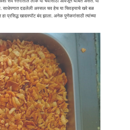
मी अशा सर्व स्तरांतील लोक या चवीसाठी आवर्जून थांबत असत. या
्हता. साधेपणात दडलेली अस्सल चव हेच या चिवड्याचे खरे बळ
ा प्रसिद्ध खाद्यस्पॉट बंद झाला. अनेक पुणेकरांसाठी त्यांच्या