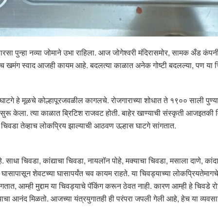
रसा पुन्हा नव्या जोमाने उभा राहिला. आज जोगेश्वरी मंदिरासमोर, सामक अँड कंपनीच्या
ी, तसाच खमंग स्वाद आजही कायम आहे. बदलत्या काळात अनेक गोष्टी बदलल्या, पण या
टगे हे मूळचे कोल्हापूरजवळील कागलचे. रोजगाराच्या शोधात ते १९०० साली पुण्यात 
ाय सुरू केला. त्या काळात ब्रिटिश राजवट होती. बाहेर खाण्याची संस्कृती आजइतकी व
ा चिवडा तेव्हाच लोकप्रिय झाल्याची आठवण उल्हास घाटगे सांगतात.
हे. साधा चिवडा, कांद्याचा चिवडा, नायलॉन पोहे, मक्याचा चिवडा, मसाला दाणे, कां
ासापासून शेवटच्या घासापर्यंत चव कायम राहते. या चिवड्याच्या लोकप्रियतेमाग
ंगतात, आम्ही मुद्दाम या चिवड्याचे पॅकिंग करून ठेवत नाही. कारण आम्ही हे चिवडे 
ड्याचा आनंद मिळतो. आजच्या यंत्रयुगातही ही परंपरा जपली गेली आहे, हेच या व्यवसाय