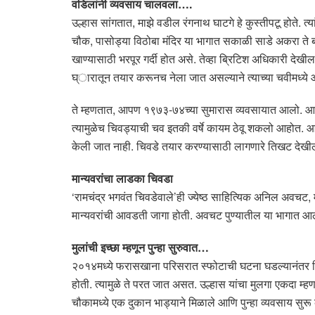
वडिलांनी व्यवसाय चालवला….
उल्हास सांगतात, माझे वडील रंगनाथ घाटगे हे कुस्तीपटू होते. त्
चौक, पासोड्या विठोबा मंदिर या भागात सकाळी साडे अकरा ते 
खाण्यासाठी भरपूर गर्दी होत असे. तेव्हा ब्रिटिश अधिकारी द
घ्ारातून तयार करूनच नेला जात असल्याने त्याच्या चवीमध्य
ते म्हणतात, आपण १९७३-७४च्या सुमारास व्यवसायात आलो. आत
त्यामुळेच चिवड्याची चव इतकी वर्षे कायम ठेवू शकलो आहोत. 
केली जात नाही. चिवडे तयार करण्यासाठी लागणारे तिखट देखील घ
मान्यवरांचा लाडका चिवडा
‘रामचंद्र भगवंत चिवडेवाले’ही ज्येष्ठ साहित्यिक अनिल अवच
मान्यवरांची आवडती जागा होती. अवचट पुण्यातील या भागात आले
मुलांची इच्छा म्हणून पुन्हा सुरुवात…
२०१४मध्ये फरासखाना परिसरात स्फोटाची घटना घडल्यानंतर चिव
होती. त्यामुळे ते परत जात असत. उल्हास यांचा मुलगा एकदा 
चौकामध्ये एक दुकान भाड्याने मिळाले आणि पुन्हा व्यवसाय सुरू क