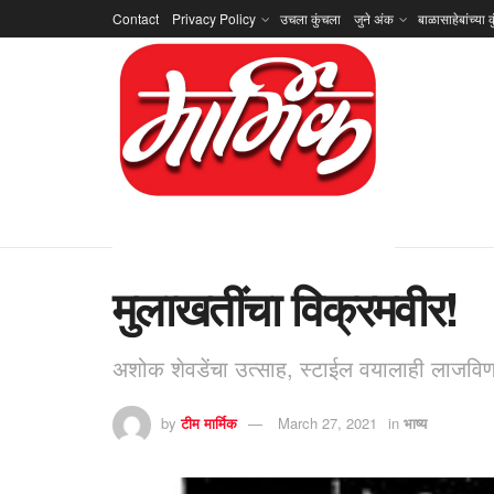
Contact
Privacy Policy
उचला कुंचला
जुने अंक
बाळासाहेबांच्या क
मुलाखतींचा विक्रमवीर!
अशोक शेवडेंचा उत्साह, स्टाईल वयालाही लाजविण
by
टीम मार्मिक
March 27, 2021
in
भाष्य