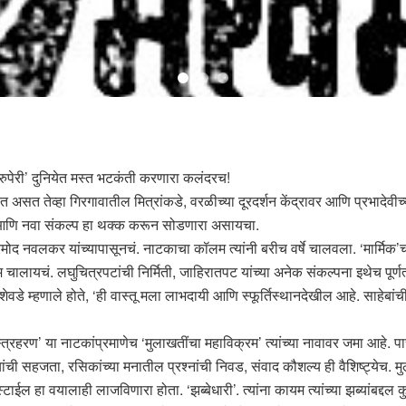
रुपेरी’ दुनियेत मस्त भटकंती करणारा कलंदरच!
 येत असत तेव्हा गिरगावातील मित्रांकडे, वरळीच्या दूरदर्शन केंद्रावर आणि प्रभादेव
्साह आणि नवा संकल्प हा थक्क करून सोडणारा असायचा.
 प्रमोद नवलकर यांच्यापासूनचं. नाटकाचा कॉलम त्यांनी बरीच वर्षे चालवला. ‘मार्मि
 चालायचं. लघुचित्रपटांची निर्मिती, जाहिरातपट यांच्या अनेक संकल्पना इथेच पूर्णत्
वडे म्हणाले होते, ‘ही वास्तू मला लाभदायी आणि स्फूर्तिस्थानदेखील आहे. साहेबांच
वस्त्रहरण’ या नाटकांप्रमाणेच ‘मुलाखतींचा महाविक्रम’ त्यांच्या नावावर जमा आहे.
तीची त्यांची सहजता, रसिकांच्या मनातील प्रश्नांची निवड, संवाद कौशल्य ही वैशिष्ट
्टाईल हा वयालाही लाजविणारा होता. ‘झब्बेधारी’. त्यांना कायम त्यांच्या झब्यांबद्द