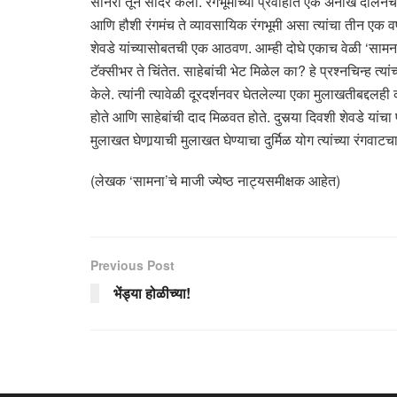
सोनेरी’तून सादर केला. रंगभूमीच्या प्रवाहात एक अनोखे दालनच 
आणि हौशी रंगमंच ते व्यावसायिक रंगभूमी असा त्यांचा तीन एक व
शेवडे यांच्यासोबतची एक आठवण. आम्ही दोघे एकाच वेळी ‘सामना’तू
टॅक्सीभर ते चिंतेत. साहेबांची भेट मिळेल का? हे प्रश्नचिन्ह 
केले. त्यांनी त्यावेळी दूरदर्शनवर घेतलेल्या एका मुलाखतीबद्दलह
होते आणि साहेबांची दाद मिळवत होते. दुसर्‍या दिवशी शेवडे य
मुलाखत घेणार्‍याची मुलाखत घेण्याचा दुर्मिळ योग त्यांच्या रंगवा
(लेखक ‘सामना’चे माजी ज्येष्ठ नाट्यसमीक्षक आहेत)
Previous Post
भेंड्या होळीच्या!