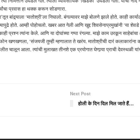
त्या निमित्ताने उघडले गेले. त्याला व्यावसायिक ‘खिडकी’ उघडली गेली. याची नोंद
र्षांचा प्रवास हा थक्क करून सोडणारा.
न बांद्र्याला ‘मातोश्री’ला निघालो. बंगल्यावर माझे बोलणे झाले होते. काही कार्य
त्यांच्यापुढे होते. आम्ही पोहोचलो. खबर आत गेली आणि खुद्द शिवसेनाप्रमुखांनी ‘
ी काही प्रश्न त्यांना केले. आणि या दोघांच्या गप्पा रंगल्या. माझे काम उरकून साहेब
ांचा फोन खणखणला, ‘संजयजी तुम्ही म्हणालात ते खरंय. मातोश्रीची दारं कलाकारांना
टचालीत चालून आला. त्यांची मुलाखत तीनशे एक प्रयोगात घेणार्‍या प्राची देवस्थळी यां
Next Post
होली के दिन दिल मिल जाते हैं…