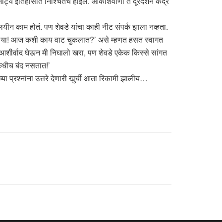
 नाट्य इतिहासात निश्चितच होईल. आकाशवाणी ते दूरदर्शन केंद्र
ालयीन काम होतं. पण शेवडे यांचा काही नीट संपर्क झाला नव्हता.
या शेवडे या! आज कशी काय वाट चुकलात?’ असे म्हणत हसत स्वागत
ांचा आशीर्वाद घेऊन मी निघालो खरा, पण शेवडे एकेक किस्से सांगत
 कधीच बंद नसतात!’
च्या प्रश्नांना उत्तरे देणारी खुर्ची आता रिकामी झालीय…