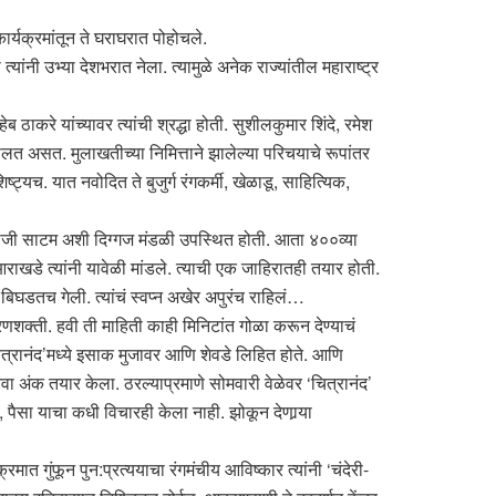
ार्यक्रमांतून ते घराघरात पोहोचले.
त्यांनी उभ्या देशभरात नेला. त्यामुळे अनेक राज्यांतील महाराष्ट्र
 ठाकरे यांच्यावर त्यांची श्रद्धा होती. सुशीलकुमार शिंदे, रमेश
 बोलत असत. मुलाखतीच्या निमित्ताने झालेल्या परिचयाचे रूपांतर
ट्यच. यात नवोदित ते बुजुर्ग रंगकर्मी, खेळाडू, साहित्यिक,
 शिवाजी साटम अशी दिग्गज मंडळी उपस्थित होती. आता ४००व्या
े आराखडे त्यांनी यावेळी मांडले. त्याची एक जाहिरातही तयार होती.
ुढे बिघडतच गेली. त्यांचं स्वप्न अखेर अपुरंच राहिलं…
क्ती. हवी ती माहिती काही मिनिटांत गोळा करून देण्याचं
न ‘चित्रानंद’मध्ये इसाक मुजावर आणि शेवडे लिहित होते. आणि
 अंक तयार केला. ठरल्याप्रमाणे सोमवारी वेळेवर ‘चित्रानंद’
 पैसा याचा कधी विचारही केला नाही. झोकून देणार्‍या
 गुंफून पुन:प्रत्ययाचा रंगमंचीय आविष्कार त्यांनी ‘चंदेरी-