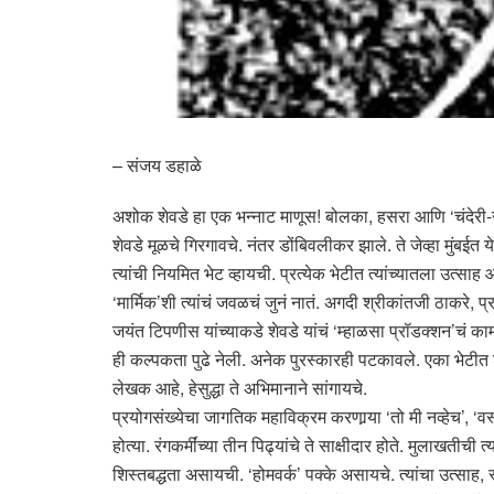
– संजय डहाळे
अशोक शेवडे हा एक भन्नाट माणूस! बोलका, हसरा आणि ‘चंदेरी-
शेवडे मूळचे गिरगावचे. नंतर डोंबिवलीकर झाले. ते जेव्हा मुंबईत
त्यांची नियमित भेट व्हायची. प्रत्येक भेटीत त्यांच्यातला उत
‘मार्मिक’शी त्यांचं जवळचं जुनं नातं. अगदी श्रीकांतजी ठाकरे,
जयंत टिपणीस यांच्याकडे शेवडे यांचं ‘म्हाळसा प्रॉडक्शन’चं काम
ही कल्पकता पुढे नेली. अनेक पुरस्कारही पटकावले. एका भेटीत शे
लेखक आहे, हेसुद्धा ते अभिमानाने सांगायचे.
प्रयोगसंख्येचा जागतिक महाविक्रम करणार्‍या ‘तो मी नव्हेच’, ‘
होत्या. रंगकर्मींच्या तीन पिढ्यांचे ते साक्षीदार होते. मुलाख
शिस्तबद्धता असायची. ‘होमवर्क’ पक्के असायचे. त्यांचा उत्साह, स