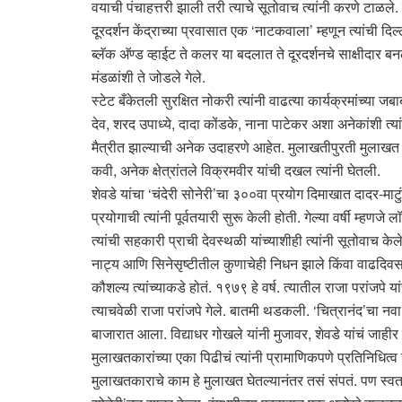
वयाची पंचाहत्तरी झाली तरी त्याचे सूतोवाच त्यांनी करणे टाळले. ए
दूरदर्शन केंद्राच्या प्रवासात एक ‘नाटकवाला’ म्हणून त्यांची द
ब्लॅक अ‍ॅण्ड व्हाईट ते कलर या बदलात ते दूरदर्शनचे साक्षीदार बनल
मंडळांशी ते जोडले गेले.
स्टेट बँकेतली सुरक्षित नोकरी त्यांनी वाढत्या कार्यक्रमांच्या ज
देव, शरद उपाध्ये, दादा कोंडके, नाना पाटेकर अशा अनेकांशी त्या
मैत्रीत झाल्याची अनेक उदाहरणे आहेत. मुलाखतीपुरती मुलाखत न घे
कवी, अनेक क्षेत्रांतले विक्रमवीर यांची दखल त्यांनी घेतली.
शेवडे यांचा ‘चंदेरी सोनेरी’चा ३००वा प्रयोग दिमाखात दादर-मा
प्रयोगाची त्यांनी पूर्वतयारी सुरू केली होती. गेल्या वर्षी म्ह
त्यांची सहकारी प्राची देवस्थळी यांच्याशीही त्यांनी सूतोवाच केले
नाट्य आणि सिनेसृष्टीतील कुणाचेही निधन झाले किंवा वाढदिव
कौशल्य त्यांच्याकडे होतं. १९७९ हे वर्ष. त्यातील राजा परांजपे 
त्याचवेळी राजा परांजपे गेले. बातमी थडकली. ‘चित्रानंद’चा न
बाजारात आला. विद्याधर गोखले यांनी मुजावर, शेवडे यांचं जाहीर
मुलाखतकारांच्या एका पिढीचं त्यांनी प्रामाणिकपणे प्रतिनिधित्व 
मुलाखतकाराचे काम हे मुलाखत घेतल्यानंतर तसं संपतं. पण स्वत: