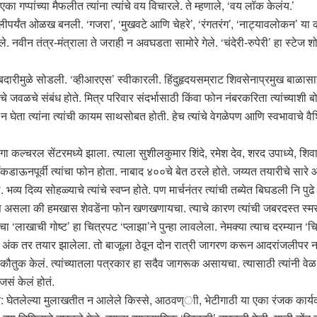
का गप्पांच्या मैफलीत त्यांना त्यांचे वय विचारले. ते म्हणाले, ‘वय लॉक केलंय.’
िल्लीपर्यंत ओळख बनली. ‘गजरा’, ‘मुखवटे आणि चेहरे’, ‘रंगतरंग’, ‘नाट्यावलोकन’ या क
े. नवीन तंत्र-मंत्राला ते जराही न अवघडता सामोरे गेले. ‘चंदेरी-रुपेरी’ हा स्टेज शो 
बाबदारीमुळे सोडली. ‘व्हीआरएस’ स्वीकारली. हिंदुहृदयसम्राट शिवसेनाप्रमुख बाळासाहेब
ंचे जवळचे संबंध होते. मित्र परिवार संदर्भासाठी किंवा फोन नंबरकरिता त्यांच्याशी
ता त्यांना त्यांची कायम साथसोबत होती. हेच त्यांचे वेगळेपण आणि स्वभावाचे वैशिष्
टुंगा कल्चरल सेंटरमध्ये झाला. त्याला सुशीलकुमार शिंदे, रमेश देव, शरद उपाध्ये,
णजे लॉकडाऊनपूर्वी त्यांचा फोन होता. नाबाद ४००चे बेत ठरले होते. जय्यत तयारीचे सार
. भव्य दिव्य सोहळ्याचे त्यांचे स्वप्न होते. पण मार्चनंतर त्यांची तब्येत बिघडली नि प
स असला की हमखास शेवडेंना फोन खणखणायचा. त्याचे कारण त्यांची जबरदस्त स्मरणश
यांचा ‘लाखाची गोष्ट’ हा चित्रपट ‘प्लाझा’ने पुन्हा लावलेला. नेमक्या त्याच दरम्या
वा अंक तर तयार झालेला. तो बाजूला ठेवून दोन रात्री जागरण करून आदरांजलीपर नवा
 कौतुक केलं. त्यांच्यातला पत्रकार हा सदैव जागरूक असायचा. त्यासाठी त्यांनी वेळ,
जसं केलं होतं.
 घेतलेल्या मुलाखतीत न आलेले किस्से, आठवण्ाी, भेटीगाठी या एका रंजक कार्यक्रमात