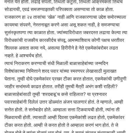
मनात येत होती. लढाई संपली, तिथली कटुता, तिथली आक्रमकता तिथेच
सोडायची, एवढं समजण्याइतकी परिपक्वता असण्याचा तो काळ होता.
राजकारण हा २४ तासांचा ‘खेळ’ नाही आणि राजकारणाचा उद्देश समोरच्याला
कायमचा संपवणे, नेस्तनाबूत करणे असा असू शकत नाही, हे समजण्याचा
सुसंस्कृतपणा त्या काळात होता. ज्यांच्याविरोधात जबरदस्त लढाया केल्या त्या
विरोधकांची राजकीय कारकीर्दच संपवू, आमच्याशिवाय कोणी पक्षच धरतीवर
शिल्लक असता कामा नये, असल्या हिरीरीने हे नेते एकमेकांबरोबर लढत
नव्हते. हे आश्चर्यच होतं.
त्याचं निराकरण करण्याची संधी मिळाली बाळासाहेबांच्या जन्मदिन
विशेषांकाच्या निमित्ताने शरद पवार यांच्या स्मरणपर लेखासाठी मुलाखत
घेताना. तुम्ही दोघे एकमेकांवर प्रखर टीका करत होतात, एकमेकांची उणीदुणी
जाहीर सभांमध्ये काढत होतात. तरीही तुमची मैत्री अभंग कशी राहिली?
बाळासाहेबांसाठी तुम्ही ‘शरदबाबू’च कसे राहिलात? या प्रश्नावर
पवारसाहेबांनी दिलेलं उत्तर डोळ्यांत अंजन घालणारं होतं. ते म्हणाले, आम्ही
सत्तेत होतो. ते सत्तेबाहेर होते. आम्हाला सत्ता टिकवायची होती, त्यांना ती
मिळवायची होती. त्यासाठी आम्ही दिवसा एकमेकांशी लढत होतो, एकमेकांवर
टीका करत होतो. आम्ही जे करत होतो ते आम्हाला करणं भाग होतं. ते जे
बोलत होते ते त्यांना बोलणं भाग होतं. पण, हे सगळं संपवून संध्याकाळी आम्ही