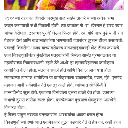
१९९०च्या दशकात शिवसेनाप्रमुख बाळासाहेब ठाकरे यांच्या अनेक सभा
कव्हर करण्याची संधी मिळाली होती. त्या काळात गो. रा. खैरनार हे शरद पवार
यांच्याविरोधात ‘ट्रकभर पुरावे’ घेऊन फिरत होते. स्व. गोपीनाथ मुंडे यांनी रान
पेटवलं होतं आणि बाळासाहेबांच्या भाषणातही पवारांवर तुफान टीका असायची.
पवारही शिवसेना-भाजप यांच्याबरोबरच बाळासाहेबांवरही थेट टीका करायचे.
एका निवडणुकीनंतर मुंबईतील पत्रकारांनी निर्मला सामंत प्रभावळकर या
महापौरांच्या निवासस्थानी ‘म्हारे डेरे आओ’ हा श्रमपरिहाराचा कार्यक्रम
आयोजित केला होता. मतदान संपलं होतं आणि निकाल लागायचा होता,
त्यामधल्या टप्प्यात आयोजित या कार्यक्रमाला बाळासाहेब, पवार, मुंडे, प्रमोद
महाजन आदी सर्वपक्षीय नेते एकत्र आले होते. त्यांच्यात खेळीमेळीने
हास्यविनोद सुरू होते. एकाच्या विनोदाला दुसरा टाळी देत होता. एकाच्या
सभांची दुसरा तारीफ करत होता. प्रत्येकजण दुसर्‍याचं क्षेमकुशल आस्थेने
विचारत होता.
हे चित्र पाहून नवख्या पत्रकारांना आश्चर्याचा धक्का बसत होता.
निवडणुकीच्या रणांगणात एकमेकांवर तुटून पडणारे नेते ते हेच का, अशी शंका