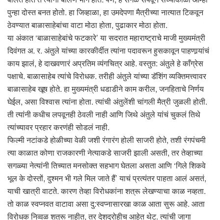
पुन्हा दोस्त बनत होतो. हा जिव्हाळा, हा उमदेपणा मैत्रीच्या नात्यात टिकवून
ठेवण्यात बाळासाहेबांचा वाटा मोठा होता, पुढाकार मोठा होता.
या अंकात ‘बाळासाहेबांचे फटकारे’ या सदरात महाराष्ट्राचे माजी मुख्यमंत्री
दिवंगत अ. र. अंतुले यांच्या कारकीर्दीत त्यांना पदावरून हुसकावून पाहणार्‍यांचं
काय झालं, हे दाखवणारं अप्रतिम व्यंगचित्र आहे. वस्तुत: अंतुले हे काँग्रेस
पक्षाचे. बाळासाहेब त्यांचे विरोधक. तरीही अंतुले यांच्या डॅशिंग व्यक्तिमत्त्वावर
बाळासाहेब खूष होते. हा मुख्यमंत्री धडाडीने काम करील, जनहिताचे निर्णय
घेईल, असा विश्वास त्यांना होता. त्यांची अंतुलेंशी चांगली मैत्री जुळली होती.
ती त्यांनी कधीच लपवूनही ठेवली नाही आणि जिथे अंतुले यांचं चुकलं तिथे
त्यांच्यावर प्रहार करणंही सोडलं नाही.
फिल्मी नटांकडे होळीच्या वेळी जशी रंगारंग होली साजरी होते, तशी रंगपंचमी
त्या काळात कोणा राजकारणी नेत्याकडे साजरी झाली असती, तर तेव्हाच्या
सगळ्या नेत्यांनी तिच्यात मनसोक्त सहभाग घेतला असता आणि ‘गिले शिकवे
भूल के दोस्तों, दुश्मन भी गले मिल जाते हैं’ याचं प्रत्यंतर पाहता आलं असतं,
याची खात्री वाटते. कारण तेव्हा विरोधकांना शत्रू लेखण्याचा काळ नव्हता.
तो काळ स्वप्नवत वाटावा असा दु:स्वप्नासारखा काळ आता सुरू आहे. आता
विरोधक निव्वळ शत्रू नाहीत, तर देशद्रोहीच आहेत थेट. त्यांची जागा