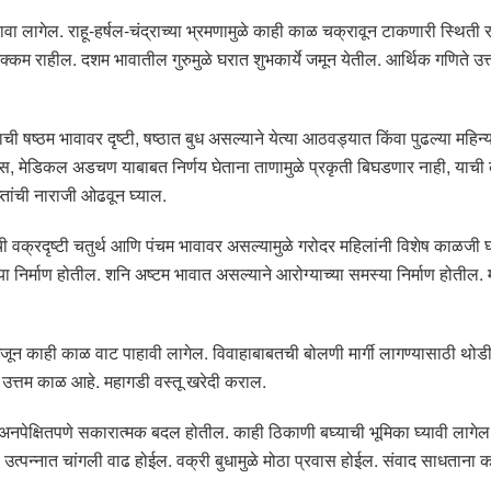
ा लागेल. राहू-हर्षल-चंद्राच्या भ्रमणामुळे काही काळ चक्रावून टाकणारी स्थिती र
क्कम राहील. दशम भावातील गुरुमुळे घरात शुभकार्ये जमून येतील. आर्थिक गणिते उत
ची षष्ठम भावावर दृष्टी, षष्ठात बुध असल्याने येत्या आठवड्यात किंवा पुढल्या महि
ेस, मेडिकल अडचण याबाबत निर्णय घेताना ताणामुळे प्रकृती बिघडणार नाही, याची का
तांची नाराजी ओढवून घ्याल.
ाची वक्रदृष्टी चतुर्थ आणि पंचम भावावर असल्यामुळे गरोदर महिलांनी विशेष काळ
 निर्माण होतील. शनि अष्टम भावात असल्याने आरोग्याच्या समस्या निर्माण होतील. म
जून काही काळ वाट पाहावी लागेल. विवाहाबाबतची बोलणी मार्गी लागण्यासाठी थोडी वा
 उत्तम काळ आहे. महागडी वस्तू खरेदी कराल.
नपेक्षितपणे सकारात्मक बदल होतील. काही ठिकाणी बघ्याची भूमिका घ्यावी लागेल.
त्पन्नात चांगली वाढ होईल. वक्री बुधामुळे मोठा प्रवास होईल. संवाद साधताना क