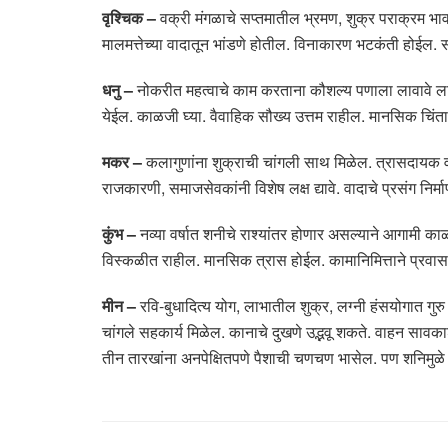
वृश्चिक –
वक्री मंगळाचे सप्तमातील भ्रमण, शुक्र पराक्रम भावा
मालमत्तेच्या वादातून भांडणे होतील. विनाकारण भटकंती होईल. संत
धनु –
नोकरीत महत्वाचे काम करताना कौशल्य पणाला लावावे लाग
येईल. काळजी घ्या. वैवाहिक सौख्य उत्तम राहील. मानसिक चिंता
मकर –
कलागुणांना शुक्राची चांगली साथ मिळेल. त्रासदायक वा
राजकारणी, समाजसेवकांनी विशेष लक्ष द्यावे. वादाचे प्रसंग निर्
कुंभ –
नव्या वर्षात शनीचे राश्यांतर होणार असल्याने आगामी क
विस्कळीत राहील. मानसिक त्रास होईल. कामानिमित्ताने प्रवास घ
मीन –
रवि-बुधादित्य योग, लाभातील शुक्र, लग्नी हंसयोगात गुर
चांगले सहकार्य मिळेल. कानाचे दुखणे उद्भवू शकते. वाहन सावकाश
तीन तारखांना अनपेक्षितपणे पैशाची चणचण भासेल. पण शनिमुळे