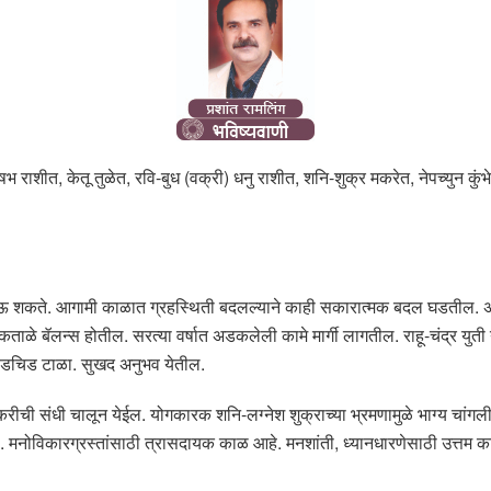
ृषभ राशीत, केतू तुळेत, रवि-बुध (वक्री) धनु राशीत, शनि-शुक्र मकरेत, नेपच्युन कुंभे
माण होऊ शकते. आगामी काळात ग्रहस्थिती बदलल्याने काही सकारात्मक बदल घडतील
 ठोकताळे बॅलन्स होतील. सरत्या वर्षात अडकलेली कामे मार्गी लागतील. राहू-चंद्र यु
 चिडचिड टाळा. सुखद अनुभव येतील.
ची संधी चालून येईल. योगकारक शनि-लग्नेश शुक्राच्या भ्रमणामुळे भाग्य चांगली स
नोविकारग्रस्तांसाठी त्रासदायक काळ आहे. मनशांती, ध्यानधारणेसाठी उत्तम काळ 