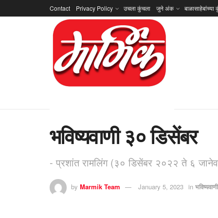
Contact
Privacy Policy
उचला कुंचला
जुने अंक
बाळासाहेबांच्या क
भविष्यवाणी ३० डिसेंबर
- प्रशांत रामलिंग (३० डिसेंबर २०२२ ते ६ जान
by
Marmik Team
January 5, 2023
in
भविष्यवाणी