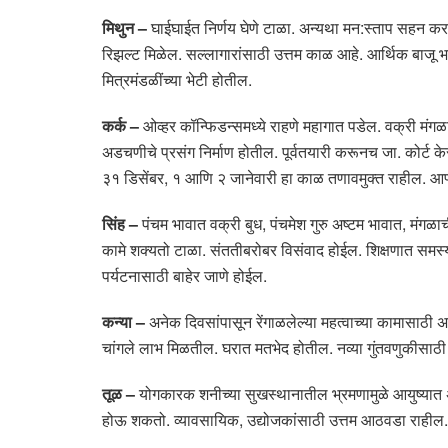
मिथुन –
घाईघाईत निर्णय घेणे टाळा. अन्यथा मन:स्ताप सहन कराव
रिझल्ट मिळेल. सल्लागारांसाठी उत्तम काळ आहे. आर्थिक बाजू भ
मित्रमंडळींच्या भेटी होतील.
कर्क –
ओव्हर कॉन्फिडन्समध्ये राहणे महागात पडेल. वक्री मंगळा
अडचणीचे प्रसंग निर्माण होतील. पूर्वतयारी करूनच जा. कोर्ट क
३१ डिसेंबर, १ आणि २ जानेवारी हा काळ तणावमुक्त राहील. आप्
सिंह –
पंचम भावात वक्री बुध, पंचमेश गुरु अष्टम भावात, मंगळ
कामे शक्यतो टाळा. संततीबरोबर विसंवाद होईल. शिक्षणात समस्या
पर्यटनासाठी बाहेर जाणे होईल.
कन्या –
अनेक दिवसांपासून रेंगाळलेल्या महत्वाच्या कामासाठी अ
चांगले लाभ मिळतील. घरात मतभेद होतील. नव्या गुंतवणुकीसाठी
तूळ –
योगकारक शनीच्या सुखस्थानातील भ्रमणामुळे आयुष्यात अ
होऊ शकतो. व्यावसायिक, उद्योजकांसाठी उत्तम आठवडा राहील. उ