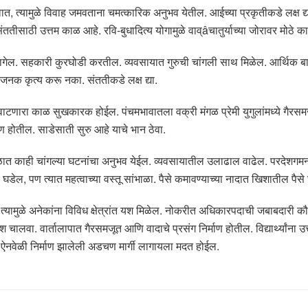
त, त्यामुळे विवाह जमवताना चमत्कारिक अनुभव येतील. आईच्या प्रकृतीकडे लक्ष द्या.
तीसाठी उत्तम काळ आहे. रवि-बुधादित्य योगामुळे वाव्âचातुर्याच्या जोरावर मोठे काम
ेल. सहकारी कुरघोडी करतील. व्यवसायात गुरुची चांगली साथ मिळेल. आर्थिक बाजू 
जनक कृत्य करू नका. संततीकडे लक्ष द्या.
टणारा काळ सुखकारक होईल. पंचमभावातला वक्री मंगळ प्रेमी युगुलांमध्ये गैरसमज 
माण होतील. साडेसाती सुरु आहे याचे भान ठेवा.
ाळात काही चांगल्या घटनांचा अनुभव येईल. व्यवसायातील उलाढाल वाढेल. परदेशगमन
डेल, पण त्यात महत्वाच्या वस्तू सांभाळा. पैसे कमावण्याच्या नादात खिशातील पैसे
ु त्यामुळे अनेकांना विविध क्षेत्रांत यश मिळेल. नोकरीत अधिकारपदाची जबाबदारी 
 चालवा. वार्तालापात गैरसमजूत आणि वादाचे प्रसंग निर्माण होतील. विद्यार्थ्यांना
 ऐनवेळी निर्माण झालेली अडचण मार्गी लागायला मदत होईल.