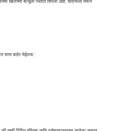
याच्या खालच्या बाजूला भिंतीत शिरली आहे. चांदनीला मरून
त सत्य बाहेर येईलच.’
हे की तुम्ही विविध चॅनेल्स आणि वर्तमानपत्रातून आलेला आहात.