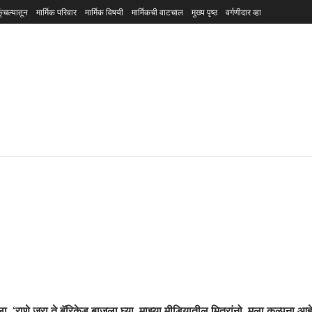
ुंचल्यातून
मार्मिक परिवार
मार्मिक विषयी
मार्मिकची वाटचाल
मुख्य पृष्ठ
वर्गणीदार व्हा
, ‘राणे जरा ते बॅरिकेड बाजूला घ्या. माझ्या मीडियातील मित्रांनो, मला कल्पना आ