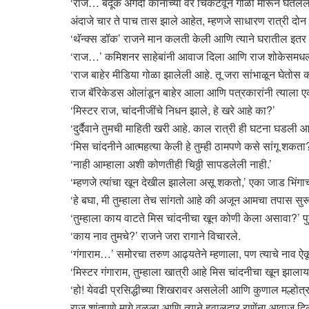
‘राज… बंदूक अगदी कानाच्या वर चिकटवून गोळी मारून घेतलेली आ
अंदाजे चार ते पाच तास झाले आहेत, म्हणजे साधारण रात्री दोन 
‘थॅन्क्स डॉक’ राजने मान कलती केली आणि त्याने घरातील इतर ख
‘राज…’ कमिशनर साहेबांनी आवाज दिला आणि राज शोकेसमधल्या
‘राज बाहेर मीडिया गोळा झालेली आहे. तू जरा सांभाळून घेतोस का?
राज बॅरिकेडस ओलांडून बाहेर आला आणि पत्रकारांनी त्याला 
‘मिस्टर राज, चांदनीजींचे निधन झाले, हे खरे आहे का?’
‘दुर्दैवाने तुमची माहिती खरी आहे. काल रात्री ही घटना घडली
‘मिस चांदनीने आत्महत्या केली हे तुम्ही ठामपणे कसे सांगू शकता?
‘नाही आम्हाला अशी कोणतीही चिठ्ठी सापडलेली नाही.’
‘म्हणजे त्यांचा खून देखील झालेला असू शकतो,’ एका जाड भिंगा
‘हे बघा, मी तुम्हाला तेच सांगतो आहे की अजून आमचा तपास सुरू 
‘तुम्हाला काय वाटते मिस चांदनीचा खून कोणी केला असावा?’ पु
‘काय नाव तुमचे?’ राजने जरा रागाने विचारले.
‘गंगाराम…’ समोरचा तरुण आढ्यतेने म्हणाला, पण त्याचे ना
‘मिस्टर गंगाराम, तुम्हाला खात्री आहे मिस चांदनीचा खून झालाय
‘हो! येवढी प्रसिद्धीच्या शिखरावर असलेली आणि कुणाल मल्होत
राज शांतपणे मागे वळला आणि त्याने हवालदार राणेंना आवाज दिला