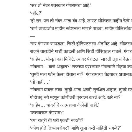
‘सर तो नंबर पत्रकार गंगारामचा आहे.’
‘व्हॉट?’
‘हो सर. पण तो नंबर आता बंद आहे. लास्ट लोकेशन माहीम रेल्वे स
‘राणे ताबडतोब माहीम स्टेशनला माणसे पाठवा. माहीम पोलिसांक
—
‘सर गंगाराम सापडला. सिटी हॉस्पिटलला अ‍ॅडमिट आहे. लोकलमध
राजने तातडीने गाडी काढली आणि सिटी हॉस्पिटल गाठले. गंगा
‘साहेब… मोजून दहा मिनिटे. त्यावर पेशंटला जास्ती त्रास देऊ 
‘गंगाराम… कसे आहात?’ राजच्या प्रश्नावर गंगारामने मोठ्या कष
‘तुम्ही मला फोन केला होतात ना?’ गंगारामच्या चेहर्‍यावर अचा
‘नो नाही….’
‘गंगाराम घाबरू नका. तुम्ही आता अगदी सुरक्षित आहात. तुमचे मल
पोहोचवू नये म्हणून कोणीतरी प्रयत्न करते आहे. खरे ना?’
‘साहेब… चांदनीने आत्महत्या केलेली नाही.’
‘कशावरून गंगाराम?’
‘त्या रात्री ती घरी एकटी नव्हती?’
‘कोण होते तिच्याबरोबर? आणि तुला कसे माहिती सगळे?’