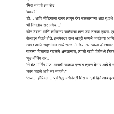
‘मिस चांदनी इज डेड!!’
‘काय?’
‘हो… आणि मीडियाला खबर लागून दंगा उसळायच्या आत तू इथे 
‘मी निघतोय सर लगेच…’
फोन ठेवला आणि कमिशनर साहेबांचा ताण जरा हलका झाला. एकतर आध
बोलावून घेतले होते. इन्स्पेक्टर राज खत्री म्हणजे जनतेच्या आणि
स्वच्छ आणि राहणीमान साधे सरळ. मीडिया तर त्याला डोक्या
राजच्या विचारात गढलेले असतानाच, त्याची गाडी पोर्चमध्ये श
‘गुड मॉर्निंग सर…’
‘से बॅड मॉर्निंग राज. आजची सकाळ प्रचंड त्रास देणार आहे हे न
‘काय घडले आहे सर नक्की?’
‘राज… हॉरिबल… प्रसिद्ध अभिनेत्री मिस चांदनी हिने आत्महत्