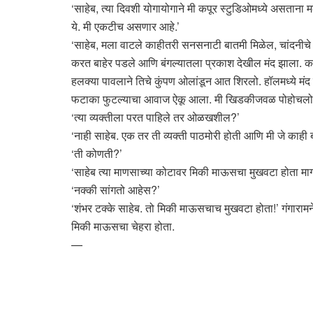
‘साहेब, त्या दिवशी योगायोगाने मी कपूर स्टुडिओमध्ये असताना 
ये. मी एकटीच असणार आहे.’
‘साहेब, मला वाटले काहीतरी सनसनाटी बातमी मिळेल, चांदनीचे 
करत बाहेर पडले आणि बंगल्यातला प्रकाश देखील मंद झाला. का
हलक्या पावलाने तिचे कुंपण ओलांडून आत शिरलो. हॉलमध्ये 
फटाका फुटल्याचा आवाज ऐकू आला. मी खिडकीजवळ पोहोचलो, तोव
‘त्या व्यक्तीला परत पाहिले तर ओळखशील?’
‘नाही साहेब. एक तर ती व्यक्ती पाठमोरी होती आणि मी जे काही
‘ती कोणती?’
‘साहेब त्या माणसाच्या कोटावर मिकी माऊसचा मुखवटा होता मागच
‘नक्की सांगतो आहेस?’
‘शंभर टक्के साहेब. तो मिकी माऊसचाच मुखवटा होता!’ गंगारामने
मिकी माऊसचा चेहरा होता.
—