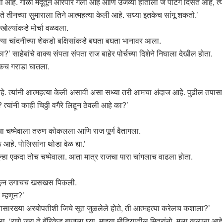
हे. गोळी मेंदूतून आरपार गेली आहे आणि उजव्या हाताला जे पेंटिंग दिसते आहे, त्
ते तीनच्या सुमाराला तिने आत्महत्या केली आहे. सध्या इतकेच सांगू शकतो.’
ोल्यांकडे मोर्चा वळवला.
 चांदनीच्या शेकडो बक्षिसांकडे बघता बघता भानावर आला.
’ साहेबांचे वाक्य संपता संपता राज बाहेर पोर्चच्या दिशेने निघाला देखील होता.
एकच गराडा घातला.
 आहे. त्यांनी आत्महत्या केली असावी असा सध्या तरी आमचा अंदाज आहे. पुढील तपासा
 त्यांनी काही चिठ्ठी वगैरे लिहून ठेवली आहे का?’
चा चष्मेवाला तरुण कोकलला आणि राज पूर्ण वैतागला.
आहे. पोलिसांना थोडा वेळ द्या.’
न्हा एकदा तोच चष्मेवाला. आता मात्र राजचा पारा चांगलाच वाढला होता.
व ऐकून उगाचच खसखस पिकली.
 म्हणून?’
्रासारख्या अरबोपतीशी जिचे सूत जुळलेले होते, ती आत्महत्या करेलच कशाला?’
, ‘राणे जरा ते बॅरिकेड बाजूला घ्या. माझ्या मीडियातील मित्रांनो, मला कल्पना आ