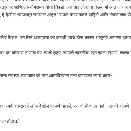
 पत्रकार आणि एक कॅमेरामन यांना निवडा. त्या चार लोकांना घेऊन मी आत जाणार 
े, हे देखील समजावून सांगणार आहेत.’ राजने गंगारामकडे पाहिले आणि गंगारामच्य
 असेच दिसते. पण तिने आत्महत्या का करावी ह्याचे ठोस कारण अजूनही आपल्या हाताल
राम? का कोणास ठाऊक पण त्याचे एकूण ठामपणे चांदनीचा खून झाला म्हणणे, त्याच
ाना त्याच्या आवाजात जो ठाम आत्मविश्वास मला जाणवला त्याचे काय?’
ी तर अगदी शहरातले लॉज देखील पालथे घातले, पण तो मिळाला नाही.’ राजचे बोलण
तला होतात.’