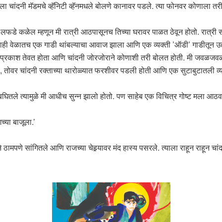
मला चांदनी मॅडमचे व्हॅनिटी व्हॅनमधले बोलणे कानावर पडले. त्या फोनवर कोणाला तर
लफडे कळेल म्हणून मी रात्री आठपासूनच तिच्या घरावर पाळत ठेवून होतो. रात्री 
ही वेळातच एक गाडी थांबल्याचा आवाज झाला आणि एक व्यक्ती ’ऑडी’ गाडीतून उतर
मंद प्रकाश तेवत होता आणि चांदनी जोरजोराने कोणाशी तरी बोलत होती. मी जवळ
र चांदनी रक्ताच्या थारोळ्यात फरशीवर पडली होती आणि एक सुटाबुटातली व्यक्
 बघितले त्यामुळे मी आधीच सुन्न झालो होतो. पण साहेब एक विचित्र गोष्ट मला आठव
्या बाजूला.’
 ठामपणे सांगितले आणि राजच्या चेहर्‍यावर मंद हास्य पसरले. त्याला राहून राहून 