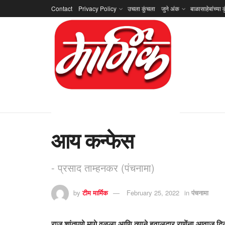
Contact
Privacy Policy
उचला कुंचला
जुने अंक
बाळासाहेबांच्या क
आय कन्फेस
- प्रसाद ताम्हनकर (पंचनामा)
by
टीम मार्मिक
February 25, 2022
in
पंचनामा
राज शांतपणे मागे वळला आणि त्याने हवालदार राणेंना आवाज दिला