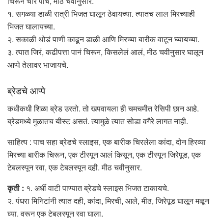
चिरून चार पाच, मीठ चवीनुसार.
१. सगळ्या डाळी रात्री भिजत घालून ठेवायच्या. त्यातच लाल मिरच्याही
भिजत घालायच्या.
२. सकाळी थोडं पाणी काढून डाळी आणि मिरच्या बारीक वाटून घ्यायच्या.
३. त्यात जिरं, कढीपत्ता पानं चिरून, किसलेलं आलं, मीठ चवीनुसार घालून
आप्पे तेलावर भाजायचे.
ब्रेडचे आप्पे
कधीकधी शिळा ब्रेड उरतो. तो खपवायला ही चमचमीत रेसिपी छान आहे.
ब्रेडमध्ये मुळातच यीस्ट असतं. त्यामुळे त्यात सोडा वगैरे लागत नाही.
साहित्य : पाच सहा ब्रेडचे स्लाइस, एक बारीक चिरलेला कांदा, दोन हिरव्या
मिरच्या बारीक चिरून, एक टीस्पून आलं किसून, एक टीस्पून जिरेपूड, एक
टेबलस्पून रवा, एक टेबलस्पून दही. मीठ चवीनुसार.
कृती :
१. अर्धी वाटी पाण्यात ब्रेडचे स्लाइस भिजत टाकायचे.
२. पंधरा मिनिटांनी त्यात दही, कांदा, मिरची, आले, मीठ, जिरेपूड घालून मळून
घ्या. वरून एक टेबलस्पून रवा घाला.