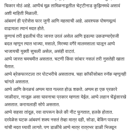
चिकार मोठं आहे. आप्पेंचं मूळ तामिळनाडूतील चेट्टीनाड कुझिनमधे असावं
अशी माहिती मिळाली.
आंबवणं ही प्रोसेस फार जुनी आणि महत्वाची आहे. आवश्यक पोषणमूल्यं
वाढायला त्यानं मदत होते.
कुणाचं तरी इडलीचं पीठ जास्त उरलं असेल आणि इडल्या उकडण्याऐवजी
बदल म्हणून त्यात भाज्या, मसाले, मिरच्या वगैरे मालमसाला घालून आप्पे
भाजायची युक्ती सुचली असेल, असंही वाटतं.
आप्पे जास्त चमचमीत असतात. चटणी किंवा सांबार नसलं तरी नुसतेही खाता
येतात.
आप्पे ब्रेकफास्टला तर पोटभरीचे असतातच. चहा कॉफीसोबत स्नॅक म्हणूनही
चांगले असतात.
आप्पे आणि केरळचं अप्पम यात गल्लत होऊ शकते. अप्पम हा एक प्रकारे
जाळीदार, नाजूक असा घावनाचा प्रकार म्हणता येईल. आप्पे लहान चेंडूंसारखे
असतात. करायलाही सोपे असतात.
आप्पे सहसा तांदूळ, रवा वापरून केले की नीट फुगतात, हलके होतात.
दरवेळेस घटक आंबवणं शक्य नसतं तेव्हा मात्र दही, सोडा, बेकिंग पावडर
यांची मदत घ्यावी लागते. पण डाळींचे आप्पे मात्र रात्रभर डाळी भिजवून