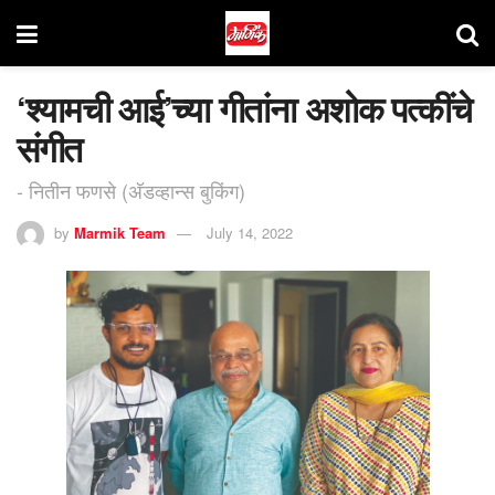
‘श्यामची आई’च्या गीतांना अशोक पत्कींचे
संगीत
- नितीन फणसे (अ‍ॅडव्हान्स बुकिंग)
by
Marmik Team
July 14, 2022