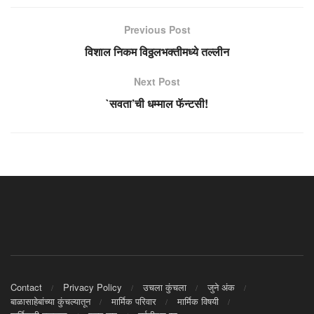
Previous Post
विशाल निकम विठ्ठलभक्तीमध्ये तल्लीन
Next Post
`सवता’ची धम्माल फॅन्टसी!
Contact
Privacy Policy
उचला कुंचला
जुने अंक
बाळासाहेबांच्या कुंचल्यातून
मार्मिक परिवार
मार्मिक विषयी