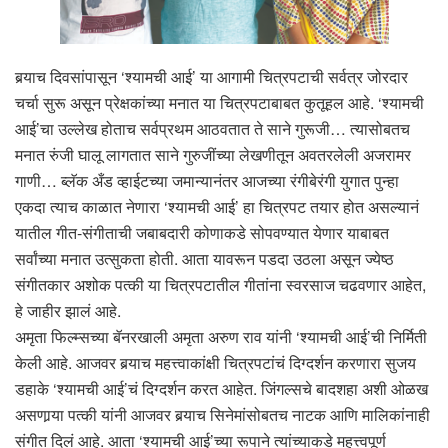
बर्‍याच दिवसांपासून ‘श्यामची आई’ या आगामी चित्रपटाची सर्वत्र जोरदार
चर्चा सुरू असून प्रेक्षकांच्या मनात या चित्रपटाबाबत कुतूहल आहे. ‘श्यामची
आई’चा उल्लेख होताच सर्वप्रथम आठवतात ते साने गुरूजी… त्यासोबतच
मनात रुंजी घालू लागतात साने गुरुजींच्या लेखणीतून अवतरलेली अजरामर
गाणी… ब्लॅक अँड व्हाईटच्या जमान्यानंतर आजच्या रंगीबेरंगी युगात पुन्हा
एकदा त्याच काळात नेणारा ‘श्यामची आई’ हा चित्रपट तयार होत असल्यानं
यातील गीत-संगीताची जबाबदारी कोणाकडे सोपवण्यात येणार याबाबत
सर्वांच्या मनात उत्सुकता होती. आता यावरून पडदा उठला असून ज्येष्ठ
संगीतकार अशोक पत्की या चित्रपटातील गीतांना स्वरसाज चढवणार आहेत,
हे जाहीर झालं आहे.
अमृता फिल्म्सच्या बॅनरखाली अमृता अरुण राव यांनी ‘श्यामची आई’ची निर्मिती
केली आहे. आजवर बर्‍याच महत्त्वाकांक्षी चित्रपटांचं दिग्दर्शन करणारा सुजय
डहाके ‘श्यामची आई’चं दिग्दर्शन करत आहेत. जिंगल्सचे बादशहा अशी ओळख
असणार्‍या पत्की यांनी आजवर बर्‍याच सिनेमांसोबतच नाटक आणि मालिकांनाही
संगीत दिलं आहे. आता ‘श्यामची आई’च्या रूपाने त्यांच्याकडे महत्त्वपूर्ण