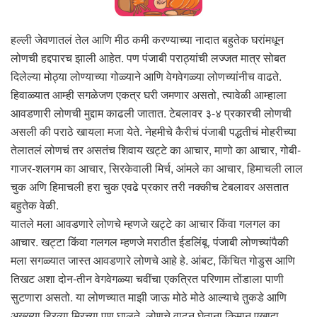
हल्ली जेवणातलं तेल आणि मीठ कमी करण्याच्या नादात बहुतेक घरांमधून
लोणची हद्दपारच झाली आहेत. पण पंजाबी पराठ्यांची लज्जत मात्र सोबत
दिलेल्या मोठ्या लोण्याच्या गोळ्याने आणि वेगवेगळ्या लोणच्यांनीच वाढते.
हिवाळ्यात आम्ही सगळेजण एकत्र घरी जमणार असतो, त्यावेळी आम्हाला
आवडणारी लोणची मुद्दाम काढली जातात. टेबलावर ३-४ प्रकारची लोणची
असली की पराठे खायला मजा येते. नेहमीचे कैरीचं पंजाबी पद्धतीचं मोहरीच्या
तेलातलं लोणचं तर असतंच शिवाय खट्टे का आचार, माणो का आचार, गोबी-
गाजर-शलगम का आचार, सिरकेवाली मिर्च, आंमले का आचार, हिमाचली लाल
चुक अणि हिमाचली हरा चुक एवढे प्रकार तरी नक्कीच टेबलावर असतात
बहुतेक वेळी.
यातले मला आवडणारे लोणचे म्हणजे खट्टे का आचार किंवा गलगल का
आचार. खट्टा किंवा गलगल म्हणजे मराठीत ईडलिंबू. पंजाबी लोणच्यांपैकी
मला सगळ्यात जास्त आवडणारे लोणचे आहे हे. आंबट, किंचित गोडुस आणि
तिखट अशा दोन-तीन वेगवेगळ्या चवींचा एकत्रित परिणाम तोंडाला पाणी
सुटणारा असतो. या लोणच्यात माझी जाऊ मोठे मोठे आल्याचे तुकडे आणि
अख्ख्या हिरव्या मिरच्या पण घालते. लोणचे वाढून घेताना किमान एखादा