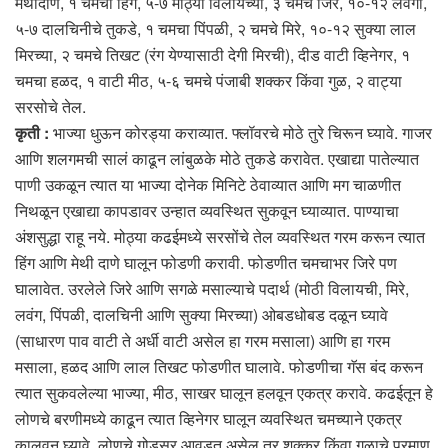
मेथीदाणे, १ चमचा हिंग, ५-७ मोठ्या विलायच्या, ३ चमचे जिरे, १०-१२ लवंगा,
५-७ दालचिनीचे तुकडे, १ चमचा पिंपळी, २ चमचे मिरे, १०-१२ सुक्या लाल
मिरच्या, २ चमचे तिखट (रंग येण्यासाठी देगी मिरची), दीड वाटी व्हिनेगर, १
चमचा हळद, १ वाटी मीठ, ५-६ चमचे पंजाबी शक्कर किंवा गुळ, २ वाट्या
सरसोचे तेल.
कृती :
भाज्या धुऊन कोरड्या कराव्यात. फ्लॉवरचे मोठे तुरे चिरून घ्यावे. गाजर
आणि शलगमची सालं काढून लांबुळके मोठे तुकडे करावेत. एखाद्या पातेल्यात
पाणी उकळून त्यात या भाज्या दोनेक मिनिटे ठेवाव्यात आणि मग चाळणीत
निथळून एखाद्या कापडावर उन्हात व्यवस्थित सुकवून घ्याव्यात. पाण्याचा
अंशसुद्धा राहू नये. मोठ्या कढईमध्ये सरसोंचे तेल व्यवस्थित गरम करून त्यात
हिंग आणि मेथी दाणे घालून फोडणी करावी. फोडणीत चमचाभर जिरे पण
घालावेत. उरलेले जिरे आणि सगळे मसाल्याचे पदार्थ (मोठी विलायची, मिरे,
लवंग, पिंपळी, दालचिनी आणि सुक्या मिरच्या) ओबडधोबड दळून घ्यावे
(साधारण पाव वाटी ते अर्धी वाटी असेल हा गरम मसाला) आणि हा गरम
मसाला, हळद आणि लाल तिखट फोडणीत घालावे. फोडणीचा गॅस बंद करून
त्यात सुकवलेल्या भाज्या, मीठ, साखर घालून हलवून एकत्र करावे. कढईतून हे
लोणचे बरणीमध्ये काढून त्यात व्हिनेगर घालून व्यवस्थित चमच्याने एकत्र
कालवून घ्यावे. लोणचे गोडसर आवडत असेल तर शक्कर किंवा गुळाचे प्रमाण