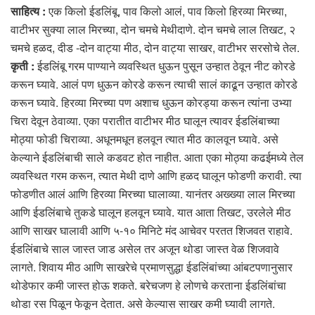
साहित्य :
एक किलो ईडलिंबू, पाव किलो आलं, पाव किलो हिरव्या मिरच्या,
वाटीभर सुक्या लाल मिरच्या, दोन चमचे मेथीदाणे. दोन चमचे लाल तिखट, २
चमचे हळद, दीड -दोन वाट्या मीठ, दोन वाट्या साखर, वाटीभर सरसोचे तेल.
कृती :
ईडलिंबू गरम पाण्याने व्यवस्थित धुऊन पुसून उन्हात ठेवून नीट कोरडे
करून घ्यावे. आलं पण धुऊन कोरडे करून त्याची सालं काढून उन्हात कोरडे
करून घ्यावे. हिरव्या मिरच्या पण अशाच धुऊन कोरड्या करून त्यांना उभ्या
चिरा देवून ठेवाव्या. एका परातीत वाटीभर मीठ घालून त्यावर ईडलिंबाच्या
मोठ्या फोडी चिराव्या. अधूनमधून हलवून त्यात मीठ कालवून घ्यावे. असे
केल्याने ईडलिंबाची साले कडवट होत नाहीत. आता एका मोठ्या कढईमध्ये तेल
व्यवस्थित गरम करून, त्यात मेथी दाणे आणि हळद घालून फोडणी करावी. त्या
फोडणीत आलं आणि हिरव्या मिरच्या घालाव्या. यानंतर अख्ख्या लाल मिरच्या
आणि ईडलिंबाचे तुकडे घालून हलवून घ्यावे. यात आता तिखट, उरलेले मीठ
आणि साखर घालावी आणि ५-१० मिनिटे मंद आचेवर परतत शिजवत राहावे.
ईडलिंबाचे साल जास्त जाड असेल तर अजून थोडा जास्त वेळ शिजवावे
लागते. शिवाय मीठ आणि साखरेचे प्रमाणसुद्धा ईडलिंबांच्या आंबटपणानुसार
थोडेफार कमी जास्त होऊ शकते. बरेचजण हे लोणचे करताना ईडलिंबांचा
थोडा रस पिळून फेकून देतात. असे केल्यास साखर कमी घ्यावी लागते.