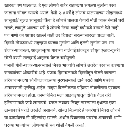
खारका पण घालतात. हे एक लोणचे बाहेर राहाणार्‍या सगळ्या मुलांना परत
जाताना सोबत न्यायचे असते. गेली २-४ वर्षे हे लोणचे घालण्याच्या सीझनमध्ये
सासूबाई/ चुलत सासूबाई किंवा हे लोणचे घालता येणारी मोठी जाऊ नेमकी घरी
नसते, त्यामुळे आमच्या घरी हे लोणचे गेल्या काही वर्षांमध्ये बनवले गेले नाही.
पण माणो का आचार खाल्लं नाही तर हिवाळा सरल्यासारखा वाटत नाही.
दिल्ली-नोयडामध्ये राहणार्‍या घरच्या मुलांना आणि हल्ली सुनांना पण. मग
शेजार-पाजारून, आजूबाजूच्या गावच्या नातेवाईकांकडून शोधून एखाद-दुसरी
छोटी बरणी सासूबाई आणूनच घेतात चवीपुरती.
पंजाबी गोबी-गाजर-शलगमवाले मिक्स भाज्यांचे लोणचे उत्तरेत प्रवास करणार्‍या
सगळ्यांच्या ओळखीचे आहे. पंजाब-हिमाचलमध्ये दिल्लीहून रोडने जाताना
हरियाणामधल्या सोनीपतजवळच्या मुरथलमधले ढाबे पराठे आणि पचरंगा
आचारसाठी प्रसिद्ध आहेत. माझ्या दिल्लीतल्या पहिल्या नोकरीतला प्रकल्प
हरियाणामधला होता. कामानिमित्त मला आठवड्यातून दोनेक वेळा तरी
हरियाणामध्ये जावे लागायचे. घरून लवकर निघून नाश्त्याला इथल्या एका
ढाब्यावरचे पराठे ठरलेले असायचे. सोबत मिळणारे हे पचरंगाचे मिक्स लोणचे
या ढाब्यांवरच मी पहिल्यांदा खाल्ले. अर्थात विकतच्या पचरंगा आचारची आणि
घरच्या भाज्यांच्या लोणच्याची चव थोडी वेगळी असते.