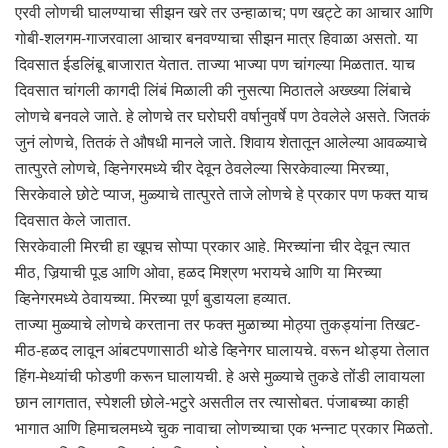
एरवी लोणची घालण्याचा सीझन खरे तर उन्हाळाच; पण खट्टे का आचार आणि
गोबी-शलगम-गाजरवाला आचार बनवण्याचा सीझन मात्र हिवाळा असतो. या
दिवसात ईडलिंबू बाजारात येतात. ताज्या भाज्या पण चांगल्या मिळतात. याच
दिवसात चांगली कागदी लिंबं मिळाली की नुसत्या मिठातले अख्ख्या लिंबाचे
लोणचे बनवले जाते. हे लोणचे तर घरोघरी वर्षानुवर्षे पण ठेवलेले असते. जितकं
जुनं लोणचे, तितकं ते औषधी मानले जाते. शिवाय शेतातून आलेल्या आवळ्याचे
तात्पुरते लोणचे, व्हिनेगरमध्ये चीर देवून ठेवलेल्या सिरकेवाल्या मिरच्या,
सिरकेवाले छोटे प्याज, मुळ्याचे तात्पुरते ताजे लोणचे हे प्रकार पण फक्त याच
दिवसात केले जातात.
सिरकेवाली मिरची हा खूपच सोप्पा प्रकार आहे. मिरच्यांना चीर देवून त्यात
मीठ, जिर्‍याची पूड आणि ओवा, हळद मिश्रण भरायचे आणि या मिरच्या
व्हिनेगरमध्ये ठेवायच्या. मिरच्या पूर्ण बुडायला हव्यात.
ताज्या मुळ्याचे लोणचे करताना तर फक्त मुळाच्या मोठ्या तुकड्यांना तिखट-
मीठ-हळद लावून आंबटपणासाठी थोडे व्हिनेगर घालायचे. वरून थोड्या तेलात
हिंग-मेथ्यांची फोडणी करून घालायची. हे असे मुळ्याचे तुकडे तोंडी लावायला
छान लागतात, स्पेशली छोले-भटुरे असतील तर त्यासोबत. पंजाबच्या काही
भागात आणि हिमाचलमध्ये चुक नावाचा लोणच्याचा एक भन्नाट प्रकार मिळतो.