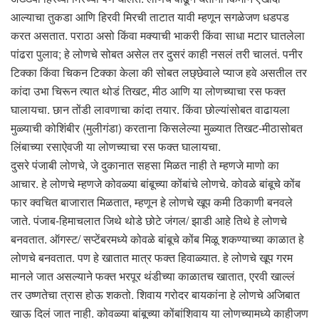
आल्याचा तुकडा आणि हिरवी मिरची ताटात यावी म्हणून सगळेजण धडपड
करत असतात. पराठा असो किंवा मक्याची भाकरी किंवा साधा मटार घातलेला
पांढरा पुलाव; हे लोणचे सोबत असेल तर दुसरं काही नसलं तरी चालतं. पनीर
टिक्का किंवा चिकन टिक्का केला की सोबत लछ्छेवाले प्याज हवे असतील तर
कांदा उभा चिरून त्यात थोडं तिखट, मीठ आणि या लोणच्याचा रस फक्त
घालायचा. छान तोंडी लावणाचा कांदा तयार. किंवा छोल्यांसोबत वाढायला
मुळ्याची कोशिंबीर (मुलीगंडा) करताना किसलेल्या मुळ्यात तिखट-मीठासोबत
लिंबाच्या रसाऐवजी या लोणच्याचा रस फक्त घालायचा.
दुसरे पंजाबी लोणचे, जे दुकानात सहसा मिळत नाही ते म्हणजे माणो का
आचार. हे लोणचे म्हणजे कोवळ्या बांबूच्या कोंबांचे लोणचे. कोवळे बांबूचे कोंब
फार क्वचित बाजारात मिळतात, म्हणून हे लोणचे खूप कमी ठिकाणी बनवले
जाते. पंजाब-हिमाचलात जिथे थोडे छोटे जंगल/ झाडी आहे तिथे हे लोणचे
बनवतात. ऑगस्ट/ सप्टेंबरमध्ये कोवळे बांबूचे कोंब मिळू शकण्याच्या काळात हे
लोणचे बनवतात. पण हे खातात मात्र फक्त हिवाळ्यात. हे लोणचे खूप गरम
मानले जात असल्याने फक्त भरपूर थंडीच्या काळातच खातात, एरवी खाल्लं
तर उष्णतेचा त्रास होऊ शकतो. शिवाय गरोदर बायकांना हे लोणचे अजिबात
खाऊ दिलं जात नाही. कोवळ्या बांबूच्या कोंबांशिवाय या लोणच्यामध्ये काहीजण