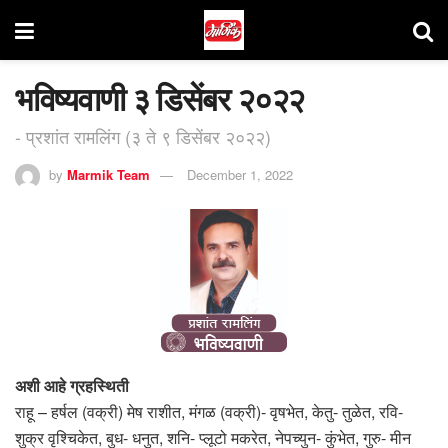
भविष्यवाणी ३ डिसेंबर २०२२
- प्रशांत रामलिंग (३ ते ९ डिसेंबर २०२२)
by
Marmik Team
December 1, 2022
अशी आहे ग्रहस्थिती
राहू – हर्षल (वक्री) मेष राशीत, मंगळ (वक्री)- वृषभेत, केतु- तुळेत, रवि-
शुक्र वृश्चिकेत, बुध- धनुत, शनि- प्लूटो मकरेत, नेपच्युन- कुंभेत, गुरु- मीन