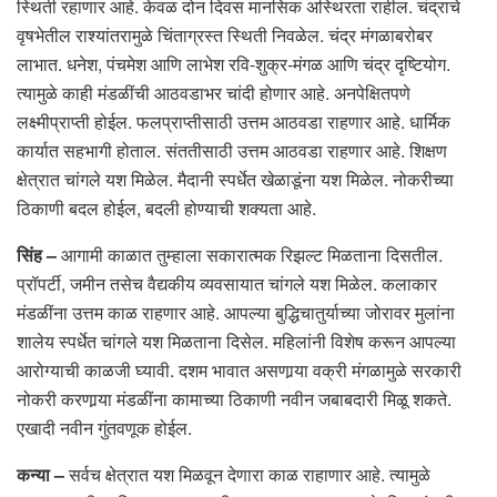
स्थिती रहाणार आहे. केवळ दोन दिवस मानसिक अस्थिरता राहील. चंद्राचे
वृषभेतील राश्यांतरामुळे चिंताग्रस्त स्थिती निवळेल. चंद्र मंगळाबरोबर
लाभात. धनेश, पंचमेश आणि लाभेश रवि-शुक्र-मंगळ आणि चंद्र दृष्टियोग.
त्यामुळे काही मंडळींची आठवडाभर चांदी होणार आहे. अनपेक्षितपणे
लक्ष्मीप्राप्ती होईल. फलप्राप्तीसाठी उत्तम आठवडा राहणार आहे. धार्मिक
कार्यात सहभागी होताल. संततीसाठी उत्तम आठवडा राहणार आहे. शिक्षण
क्षेत्रात चांगले यश मिळेल. मैदानी स्पर्धेत खेळाडूंना यश मिळेल. नोकरीच्या
ठिकाणी बदल होईल, बदली होण्याची शक्यता आहे.
सिंह –
आगामी काळात तुम्हाला सकारात्मक रिझल्ट मिळताना दिसतील.
प्रॉपर्टी, जमीन तसेच वैद्यकीय व्यवसायात चांगले यश मिळेल. कलाकार
मंडळींना उत्तम काळ राहणार आहे. आपल्या बुद्धिचातुर्याच्या जोरावर मुलांना
शालेय स्पर्धेत चांगले यश मिळताना दिसेल. महिलांनी विशेष करून आपल्या
आरोग्याची काळजी घ्यावी. दशम भावात असणार्‍या वक्री मंगळामुळे सरकारी
नोकरी करणार्‍या मंडळींना कामाच्या ठिकाणी नवीन जबाबदारी मिळू शकते.
एखादी नवीन गुंतवणूक होईल.
कन्या –
सर्वच क्षेत्रात यश मिळवून देणारा काळ राहाणार आहे. त्यामुळे