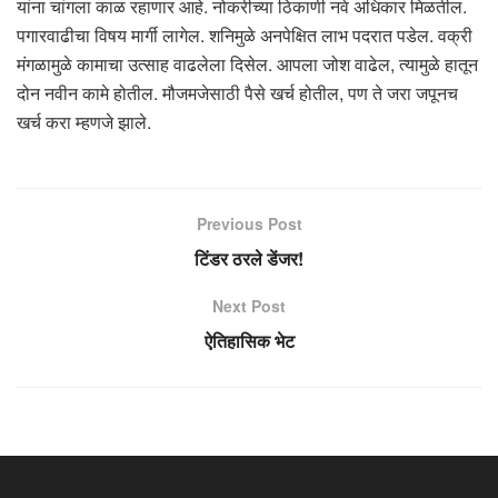
यांना चांगला काळ रहाणार आहे. नोकरीच्या ठिकाणी नवे अधिकार मिळतील.
पगारवाढीचा विषय मार्गी लागेल. शनिमुळे अनपेक्षित लाभ पदरात पडेल. वक्री
मंगळामुळे कामाचा उत्साह वाढलेला दिसेल. आपला जोश वाढेल, त्यामुळे हातून
दोन नवीन कामे होतील. मौजमजेसाठी पैसे खर्च होतील, पण ते जरा जपूनच
खर्च करा म्हणजे झाले.
Previous Post
टिंडर ठरले डेंजर!
Next Post
ऐतिहासिक भेट