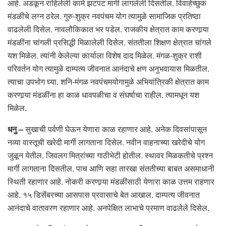
आहे. अडकून राहिलेली कामे झटपट मार्गी लागलेली दिसतील. विवाहेच्छुक
मंडळींचे लग्न ठरेल. गुरु-शुक्र नवपंचम योग त्यामुळे सामाजिक प्रतिष्ठा
वाढलेली दिसेल. नावलौकिकात भर पडेल. राजकीय क्षेत्रात काम करणार्‍या
मंडळींना चांगली प्रसिद्धी मिळालेली दिसेल. संततीला शिक्षण क्षेत्रात चांगले
यश मिळेल. त्यांनी केलेल्या कार्याला विशेष दाद मिळेल. मंगळ-शुक्र राशी
परिवर्तन योग त्यामुळे दाम्पत्य जीवनात आनंदाचे क्षण अनुभवायास मिळतील.
त्याचा उपभोग घ्या. शनि-मंगळ नवपंचमयोगामुळे अभियांत्रिकी क्षेत्रात काम
करणार्‍या मंडळींना हा काळ धावपळीचा व संघर्षाचा राहील. त्यामधून यश
मिळेल.
धनु –
सुखाची पर्वणी घेऊन येणारा काळ रहाणार आहे. अनेक दिवसांपासून
नव्या वास्तूची खरेदी मार्गी लागताना दिसेल. नवीन वाहनाच्या खरेदीचे योग
जुळून येतील. जिवलग मित्रांच्या गाठीभेटी होतील. स्थावर मिळकतीचे प्रश्न
मार्गी लागताना दिसतील. पाच आणि सहा तारखा संततीच्या बाबत असमाधानी
स्थिती रहाणार आहे. नोकरी करणार्‍या मंडळींसाठी येणारा काळ उत्तम राहणार
आहे. १५ डिसेंबरच्या आसपास प्रवासाचे बेत आखाल. दाम्पत्य जीवनात
आनंदाचे वातावरण रहाणार आहे. अनपेक्षित लाभाचे प्रमाण वाढलेले दिसेल.