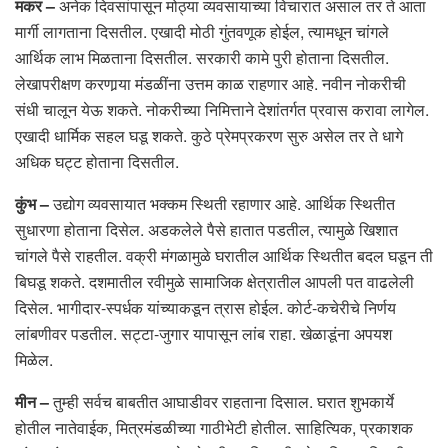
मकर –
अनेक दिवसांपासून मोठ्या व्यवसायाच्या विचारात असाल तर ते आता
मार्गी लागताना दिसतील. एखादी मोठी गुंतवणूक होईल, त्यामधून चांगले
आर्थिक लाभ मिळताना दिसतील. सरकारी कामे पुरी होताना दिसतील.
लेखापरीक्षण करणार्‍या मंडळींना उत्तम काळ राहणार आहे. नवीन नोकरीची
संधी चालून येऊ शकते. नोकरीच्या निमित्ताने देशांतर्गत प्रवास करावा लागेल.
एखादी धार्मिक सहल घडू शकते. कुठे प्रेमप्रकरण सुरु असेल तर ते धागे
अधिक घट्ट होताना दिसतील.
कुंभ –
उद्योग व्यवसायात भक्कम स्थिती रहाणार आहे. आर्थिक स्थितीत
सुधारणा होताना दिसेल. अडकलेले पैसे हातात पडतील, त्यामुळे खिशात
चांगले पैसे राहतील. वक्री मंगळामुळे घरातील आर्थिक स्थितीत बदल घडून ती
बिघडू शकते. दशमातील रवीमुळे सामाजिक क्षेत्रातील आपली पत वाढलेली
दिसेल. भागीदार-स्पर्धक यांच्याकडून त्रास होईल. कोर्ट-कचेरीचे निर्णय
लांबणीवर पडतील. सट्टा-जुगार यापासून लांब राहा. खेळाडूंना अपयश
मिळेल.
मीन –
तुम्ही सर्वच बाबतीत आघाडीवर राहताना दिसाल. घरात शुभकार्ये
होतील नातेवाईक, मित्रमंडळीच्या गाठीभेटी होतील. साहित्यिक, प्रकाशक