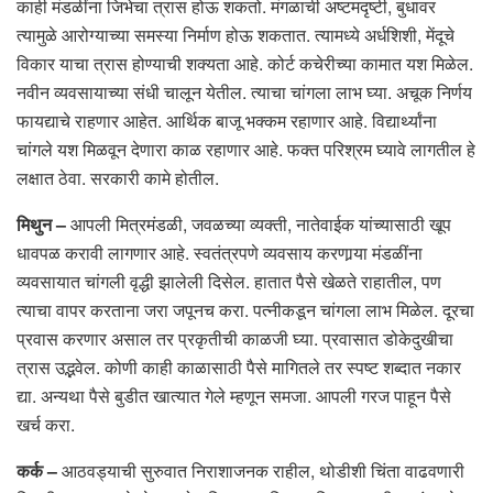
काही मंडळींना जिभेचा त्रास होऊ शकतो. मंगळाची अष्टमदृष्टी, बुधावर
त्यामुळे आरोग्याच्या समस्या निर्माण होऊ शकतात. त्यामध्ये अर्धशिशी, मेंदूचे
विकार याचा त्रास होण्याची शक्यता आहे. कोर्ट कचेरीच्या कामात यश मिळेल.
नवीन व्यवसायाच्या संधी चालून येतील. त्याचा चांगला लाभ घ्या. अचूक निर्णय
फायद्याचे राहणार आहेत. आर्थिक बाजू भक्कम रहाणार आहे. विद्यार्थ्यांना
चांगले यश मिळवून देणारा काळ रहाणार आहे. फक्त परिश्रम घ्यावे लागतील हे
लक्षात ठेवा. सरकारी कामे होतील.
मिथुन –
आपली मित्रमंडळी, जवळच्या व्यक्ती, नातेवाईक यांच्यासाठी खूप
धावपळ करावी लागणार आहे. स्वतंत्रपणे व्यवसाय करणार्‍या मंडळींना
व्यवसायात चांगली वृद्धी झालेली दिसेल. हातात पैसे खेळते राहातील, पण
त्याचा वापर करताना जरा जपूनच करा. पत्नीकडून चांगला लाभ मिळेल. दूरचा
प्रवास करणार असाल तर प्रकृतीची काळजी घ्या. प्रवासात डोकेदुखीचा
त्रास उद्भवेल. कोणी काही काळासाठी पैसे मागितले तर स्पष्ट शब्दात नकार
द्या. अन्यथा पैसे बुडीत खात्यात गेले म्हणून समजा. आपली गरज पाहून पैसे
खर्च करा.
कर्क –
आठवड्याची सुरुवात निराशाजनक राहील, थोडीशी चिंता वाढवणारी