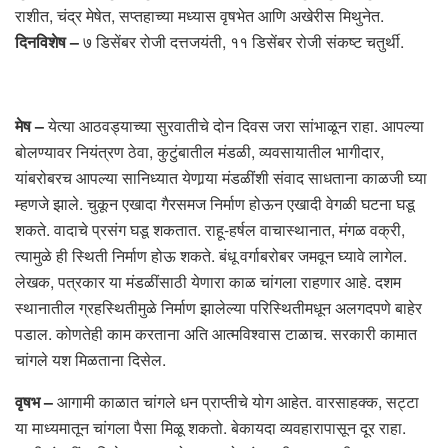
राशीत, चंद्र मेषेत, सप्तहाच्या मध्यास वृषभेत आणि अखेरीस मिथुनेत.
दिनविशेष –
७ डिसेंबर रोजी दत्तजयंती, ११ डिसेंबर रोजी संकष्ट चतुर्थी.
मेष –
येत्या आठवड्याच्या सुरवातीचे दोन दिवस जरा सांभाळून राहा. आपल्या
बोलण्यावर नियंत्रण ठेवा, कुटुंबातील मंडळी, व्यवसायातील भागीदार,
यांबरोबरच आपल्या सानिध्यात येणार्‍या मंडळींशी संवाद साधताना काळजी घ्या
म्हणजे झाले. चुकून एखादा गैरसमज निर्माण होऊन एखादी वेगळी घटना घडू
शकते. वादाचे प्रसंग घडू शकतात. राहू-हर्षल वाचास्थानात, मंगळ वक्री,
त्यामुळे ही स्थिती निर्माण होऊ शकते. बंधू वर्गाबरोबर जमवून घ्यावे लागेल.
लेखक, पत्रकार या मंडळींसाठी येणारा काळ चांगला राहणार आहे. दशम
स्थानातील ग्रहस्थितीमुळे निर्माण झालेल्या परिस्थितीमधून अलगदपणे बाहेर
पडाल. कोणतेही काम करताना अति आत्मविश्वास टाळाच. सरकारी कामात
चांगले यश मिळताना दिसेल.
वृषभ –
आगामी काळात चांगले धन प्राप्तीचे योग आहेत. वारसाहक्क, सट्टा
या माध्यमातून चांगला पैसा मिळू शकतो. बेकायदा व्यवहारापासून दूर राहा.