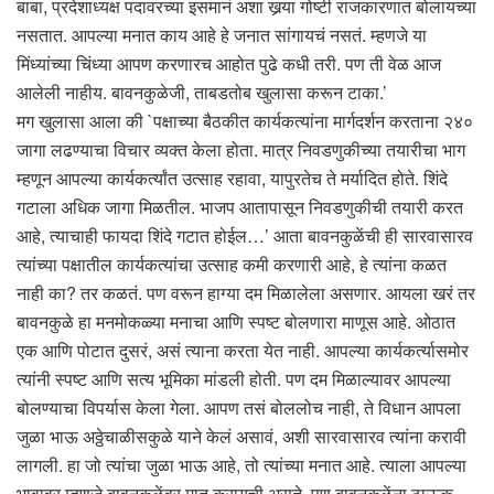
बाबा, प्रदेशाध्यक्ष पदावरच्या इसमानं अशा खर्‍या गोष्टी राजकारणात बोलायच्या
नसतात. आपल्या मनात काय आहे हे जनात सांगायचं नसतं. म्हणजे या
मिंध्यांच्या चिंध्या आपण करणारच आहोत पुढे कधी तरी. पण ती वेळ आज
आलेली नाहीय. बावनकुळेजी, ताबडतोब खुलासा करून टाका.’
मग खुलासा आला की `पक्षाच्या बैठकीत कार्यकत्यांना मार्गदर्शन करताना २४०
जागा लढण्याचा विचार व्यक्त केला होता. मात्र निवडणुकीच्या तयारीचा भाग
म्हणून आपल्या कार्यकर्त्यांत उत्साह रहावा, यापुरतेच ते मर्यादित होते. शिंदे
गटाला अधिक जागा मिळतील. भाजप आतापासून निवडणुकीची तयारी करत
आहे, त्याचाही फायदा शिंदे गटात होईल…’ आता बावनकुळेंची ही सारवासारव
त्यांच्या पक्षातील कार्यकत्यांचा उत्साह कमी करणारी आहे, हे त्यांना कळत
नाही का? तर कळतं. पण वरून हाग्या दम मिळालेला असणार. आयला खरं तर
बावनकुळे हा मनमोकळ्या मनाचा आणि स्पष्ट बोलणारा माणूस आहे. ओठात
एक आणि पोटात दुसरं, असं त्याना करता येत नाही. आपल्या कार्यकर्त्यासमोर
त्यांनी स्पष्ट आणि सत्य भूमिका मांडली होती. पण दम मिळाल्यावर आपल्या
बोलण्याचा विपर्यास केला गेला. आपण तसं बोललोच नाही, ते विधान आपला
जुळा भाऊ अठ्ठेचाळीसकुळे याने केलं असावं, अशी सारवासारव त्यांना करावी
लागली. हा जो त्यांचा जुळा भाऊ आहे, तो त्यांच्या मनात आहे. त्याला आपल्या
भावावर म्हणजे बावनकुळेंवर मात करायची असते. पण बावनकुळेंना ठाऊक