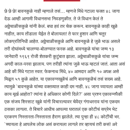
छे छे छे! बावनकुळे नाही म्हणाले तसं… म्हणजे मिंधे गटाला फक्त ४८ जागा
देऊ आम्ही आगामी विधानसभा निवडणुकीत. ते जे विधान केलं ते
अठ्ठेचाळीसकुळे यांनी केलं. बघा हवं तर चेक करून. बावनकुळे काही खुळे
नाहीत, काय तोंडाला येईल ते बोलायला! ते फार हुशार आणि चतुर
लोकप्रतिनिधी आहेत. अठ्ठेचाळीसकुळे आणि बावनकुळे हे जुळे भाऊ असले
तरी दोघांमध्ये चालण्या-बोलण्यात फरक आहे. बावनकुळे यांचा जन्म १३
जानेवारी १९६९ रोजी शेतकरी कुटुंबात झाला. अठ्ठेचाळीसकुळे यांचा जन्म
अगदी काल-परवा झालाय. पण तरीही त्यांना जुळे भाऊ म्हटलं जातं. आता असं
आहे की मिंधे गटात स्वत: फेकनाथ मिंधे, ४० आमदार आणि १० अपक्ष असे
मिळून ५१ कुळे आहेत. या एकावन्नखुळेंचं आणि बावनकुळेंचं तसं सख्य आहे.
त्यामुळे `बावनकुळे यांच्या वक्तव्यात काही दम नाही. ४८ जागा घ्यायला आम्ही
काय मूर्ख आहोत? त्यांना हे अधिकार कोणी दिले?’ असा प्रश्न एकावन्नपैकी
एक संजय शिरसाट खुळे यांनी विचारल्यावर चेवेंद्र गंगाधरराव यांना एकदम
ठसका लागला. ते बिचारे आधीच आपल्या घरातलं एक कोटीचं सप्रेम भेट
प्रकरण निस्तारता-निस्तारता हैराण झालेले. त्या पुन्हा ही ४८ कोटींची भर.
`च्यायला हे आपलेच लोक असं करायला लागले तर व्हायचं तरी कसं! अरे