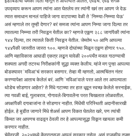
ईडीबिडीची धमकी दिली म्हणून ते आपल्यात आलेत, एवढंच. एवढे सगळे
उपद्व्याप करून आपण त्यांना आत घेतलेय तर त्यांनी खरं तर आपण जे देऊ
त्यात समाधान मानलं पाहिजे जागा वाटपाच्या वेळी ते `निम्म्या-निम्म्या घेऊ’
असं म्हणाले तर तुम्ही देणार? बरं समजा त्यांना आपण निम्या जागा दिल्या तर
त्यातल्या निम्म्या तरी निवडून येतील का? म्हणजे एकूण २८८ जागांपैकी त्यांना
१४४ दिल्या, तर त्यातले किती निवडून येतील. जेमतेम ५० आणि आपल्या
१४४पैकी जास्तीत जास्त १००. म्हणजे दोघांच्या मिळून एकूण होणार १५०.
आणि महाविकास आघाडी एकत्र लढून यावेळी २००पर्यंत मजल गाठण्याची
शक्यता अगदी तटस्थ निरीक्षकांनी सुद्धा व्यक्त केलीय. म्हंजे मग पुन्हा आपल्या
बोडक्यावर `मविआ’चं सरकार बसणार. तेव्हा मी म्हणतो, आत्मचिंतन नंतर
करण्यापेक्षा आताच केलेलं बरं. आणि `मविआ’वाले परत आले तर आपल्याला
थोडेच सोडणार आहेत? ते मिंधे गटाच्या तर हात धूवून स्वच्छ केलेले सरनाईक,
त्या गवळी बाई, गुलाबराव, गोगावले-बिगावलेंना परत चिखलात लोळवतील.
अपक्षांपैकी दगाबाजांना ते सोडणार नाहीत. मिंधेंची परिस्थिती अदानीसारखी
होईल. हे बुडीत जाणारे मिंधे शेअर्स आपण विकत घेतलेत खरे, पण त्यांची
किंमत जर आपणच वाढवून ठेवली तर हे आपल्यासुद्धा विकून खायला कमी
करणार नाहीत.
चेवेंद्रजी, २०२४मध्ये केंद्रातसुद्धा आपलं सरकार नसेल, असं राजकीय तज्ज्ञ