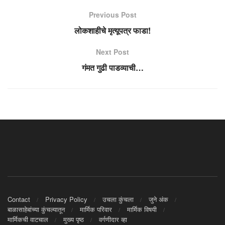
Previous Post
लोकशाहीचे मृत्यूपत्र फाडा!
Next Post
गंमत गुढी पाडव्याची…
Contact
Privacy Policy
उचला कुंचला
जुने अंक
बाळासाहेबांच्या कुंचल्यातून
मार्मिक परिवार
मार्मिक विषयी
मार्मिकची वाटचाल
मुख्य पृष्ठ
वर्गणीदार व्हा