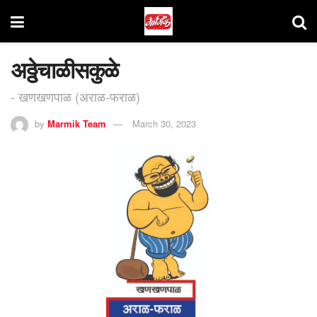
अठ्ठेचाळीसकुळे
- खणखणपाळ (अराळ-फराळ)
by
Marmik Team
March 30, 2023