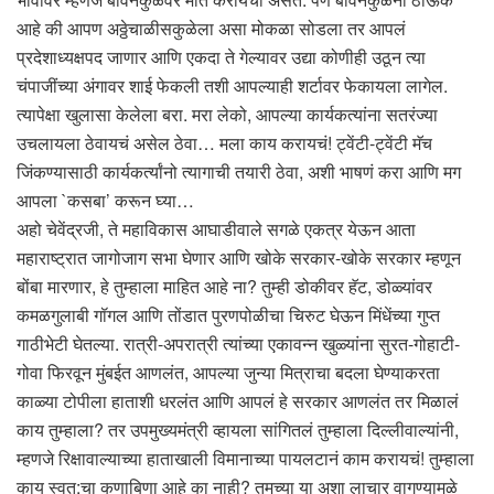
आहे की आपण अठ्ठेचाळीसकुळेला असा मोकळा सोडला तर आपलं
प्रदेशाध्यक्षपद जाणार आणि एकदा ते गेल्यावर उद्या कोणीही उठून त्या
चंपाजींच्या अंगावर शाई फेकली तशी आपल्याही शर्टावर फेकायला लागेल.
त्यापेक्षा खुलासा केलेला बरा. मरा लेको, आपल्या कार्यकत्यांना सतरंज्या
उचलायला ठेवायचं असेल ठेवा… मला काय करायचं! ट्वेंटी-ट्वेंटी मॅच
जिंकण्यासाठी कार्यकर्त्यांनो त्यागाची तयारी ठेवा, अशी भाषणं करा आणि मग
आपला `कसबा’ करून घ्या…
अहो चेवेंद्रजी, ते महाविकास आघाडीवाले सगळे एकत्र येऊन आता
महाराष्ट्रात जागोजाग सभा घेणार आणि खोके सरकार-खोके सरकार म्हणून
बोंबा मारणार, हे तुम्हाला माहित आहे ना? तुम्ही डोकीवर हॅट, डोळ्यांवर
कमळगुलाबी गॉगल आणि तोंडात पुरणपोळीचा चिरुट घेऊन मिंधेंच्या गुप्त
गाठीभेटी घेतल्या. रात्री-अपरात्री त्यांच्या एकावन्न खुळ्यांना सुरत-गोहाटी-
गोवा फिरवून मुंबईत आणलंत, आपल्या जुन्या मित्राचा बदला घेण्याकरता
काळ्या टोपीला हाताशी धरलंत आणि आपलं हे सरकार आणलंत तर मिळालं
काय तुम्हाला? तर उपमुख्यमंत्री व्हायला सांगितलं तुम्हाला दिल्लीवाल्यांनी,
म्हणजे रिक्षावाल्याच्या हाताखाली विमानाच्या पायलटानं काम करायचं! तुम्हाला
काय स्वत:चा कणाबिणा आहे का नाही? तुमच्या या अशा लाचार वागण्यामुळे