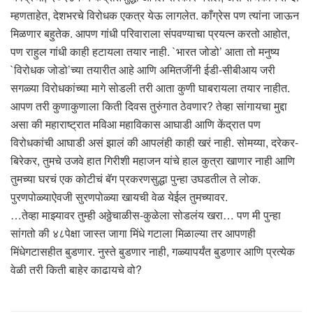
म्हणताहेत, देशभरचे विरोधक एकत्र येऊ लागलेत. काँग्रेस पण त्यांना जाऊन
मिळणार बहुतेक. आपण गांधी परिवाराला संपवण्याचा प्रयत्न करतो आहोत,
पण राहुल गांधी काही हटायला तयार नाही. `भारत जोडो’ आता तो मनुष्य
`विरोधक जोडो’च्या तयारीत आहे आणि अमितजींनी ईडी-सीबीआय जरी
सगळ्या विरोधकांच्या मागे सोडली तरी आता कुणी घाबरायला तयार नाहीत.
आपण तरी कुणाकुणाला किती दिवस तुरुंगात ठेवणार? तेव्हा सांगायचा मुद्दा
असा की महाराष्ट्रात मविआ महाविकास आघाडी आणि केंद्रात पण
विरोधकांची आघाडी असं झालं की आपलंही काही खरं नाही. सोमय्या, दरेकर-
बिरेकर, तुमचे उजवे हात गिरीशी महाजन यांचे हाल कुत्रा खाणार नाही आणि
तुमच्या घरचं एक कोटीचं बॅग प्रकरणसुद्धा पुन्हा उघडतील ते लोक.
पुरणपोळ्याऐवजी सुरणपोळ्या खायची वेळ येईल तुमच्यावर.
…तेव्हा माझ्यावर तुम्ही अठ्ठेचाळीस-कुळेला सोडलंय खरा… पण मी पुन्हा
सांगतो की ४८पेक्षा जास्त जागा मिंधे गटाला मिळाल्या तर आपणही
मिंधेगटासहीत बुडणार. नुस्ते बुडणार नाही, गळ्यापर्यंत बुडणार आणि प्रत्येक
वेळी तरी किती बाहेर काढायचे वो?