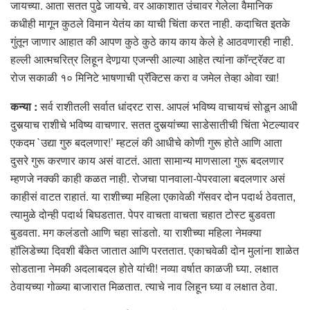
जायच्या. आता सतत पुढे जायचे. वर आकाशात उंचावर गेलेला वैमानिक
कधीही मागून कुठले विमान येतंय का याची चिंता करत नाही. कदाचित इतके
गुंतून जाणार आहात की आपण कुठे कुठे काय काय केले हे आठवणारही नाही.
हल्ली आत्मचरित्र लिहून देणार्‍या एजन्सी आल्या आहेत त्यांना कॉन्ट्रॅक्ट वा
रोज सकाळी १० मिनिटे भाषणाची प्रॅक्टिस करा व जमेल तेव्हा ओवा खा!
कन्या :
सर्व राशीतली सर्वात धांदरट रास. आपलं भविष्य वाचायचं सोडून आधी
दुसर्‍याच राशीचे भविष्य वाचणार. सतत दुसर्‍यांच्या साडेसातीची चिंता भेटल्यावर
एकदम `उद्या गुरु बदलणार!’ म्हटलं की आधीचे कोणी गुरू होते आणि आता
दुसरे गुरू करणार काय असं वाटतं. आता सामान्य माणसाला गुरू बदलणार
म्हणजे नक्की काही कळत नाही. रोजचा पानवाला-पेपरवाला बदलणार असं
काहीसं वाटत राहातं. या राशीच्या महिला एकावेळी गॅसवर दोन पदार्थ ठेवतात,
त्यामुळे दोन्ही पदार्थ बिघडतात. पेपर वाचता वाचता चहात टोस्ट बुडवता
बुडवता. मग कलंडतो आणि चहा सांडतो. या राशीच्या महिला नेमक्या
हॉलिडेच्या दिवशी बँकेत जातात आणि परततात. एकाचवेळी दोन मुलांना शाळेत
सोडताना नेमकी अदलाबदल होते यांची! नव्या वर्षात काळजी घ्या. लक्षात
ठेवायच्या गोळ्या बाजारात मिळतात. त्याचे नाव लिहून घ्या व लक्षात ठेवा.