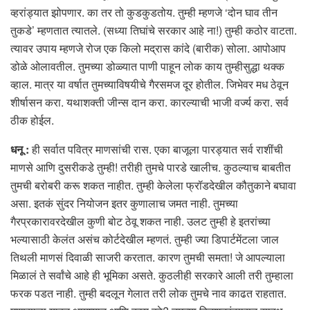
व्हरांड्यात झोपणार. का तर तो कुडकुडतोय. तुम्ही म्हणजे ‘दोन घाव तीन
तुकडे’ म्हणतात त्यातले. (सध्या तिघांचे सरकार आहे ना!) तुम्ही कठोर वाटता.
त्यावर उपाय म्हणजे रोज एक किलो मद्रास कांदे (बारीक) सोला. आपोआप
डोळे ओलावतील. तुमच्या डोळ्यात पाणी पाहून लोक काय तुम्हीसुद्धा थक्क
व्हाल. मात्र या वर्षात तुमच्याविषयीचे गैरसमज दूर होतील. जिभेवर मध ठेवून
शीर्षासन करा. यथाशक्ती जीन्स दान करा. कारल्याची भाजी वर्ज्य करा. सर्व
ठीक होईल.
धनू :
ही सर्वात पवित्र माणसांची रास. एका बाजूला पारड्यात सर्व राशींची
माणसे आणि दुसरीकडे तुम्ही! तरीही तुमचे पारडे खालीच. कुठल्याच बाबतीत
तुमची बरोबरी करू शकत नाहीत. तुम्ही केलेला फ्रॉडदेखील कौतुकाने बघावा
असा. इतकं सुंदर नियोजन इतर कुणालाच जमत नाही. तुमच्या
गैरप्रकारावरदेखील कुणी बोट ठेवू शकत नाही. उलट तुम्ही हे इतरांच्या
भल्यासाठी केलंत असंच कोर्टदेखील म्हणतं. तुम्ही ज्या डिपार्टमेंटला जाल
तिथली माणसं दिवाळी साजरी करतात. कारण तुमची समता! जे आपल्याला
मिळालं ते सर्वांचे आहे ही भूमिका असते. कुठलीही सरकारे आली तरी तुम्हाला
फरक पडत नाही. तुम्ही बदलून गेलात तरी लोक तुमचे नाव काढत राहतात.