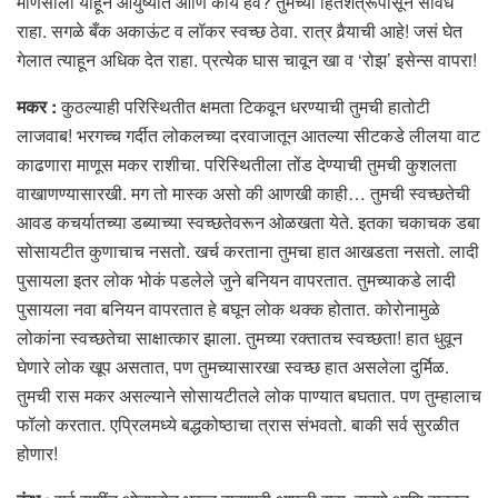
माणसाला याहून आयुष्यात आणि काय हवे? तुमच्या हितशत्रूंपासून सावध
राहा. सगळे बँक अकाऊंट व लॉकर स्वच्छ ठेवा. रात्र वैर्‍याची आहे! जसं घेत
गेलात त्याहून अधिक देत राहा. प्रत्येक घास चावून खा व ‘रोझ’ इसेन्स वापरा!
मकर :
कुठल्याही परिस्थितीत क्षमता टिकवून धरण्याची तुमची हातोटी
लाजवाब! भरगच्च गर्दीत लोकलच्या दरवाजातून आतल्या सीटकडे लीलया वाट
काढणारा माणूस मकर राशीचा. परिस्थितीला तोंड देण्याची तुमची कुशलता
वाखाणण्यासारखी. मग तो मास्क असो की आणखी काही… तुमची स्वच्छतेची
आवड कचर्यातच्या डब्याच्या स्वच्छतेवरून ओळखता येते. इतका चकाचक डबा
सोसायटीत कुणाचाच नसतो. खर्च करताना तुमचा हात आखडता नसतो. लादी
पुसायला इतर लोक भोकं पडलेले जुने बनियन वापरतात. तुमच्याकडे लादी
पुसायला नवा बनियन वापरतात हे बघून लोक थक्क होतात. कोरोनामुळे
लोकांना स्वच्छतेचा साक्षात्कार झाला. तुमच्या रक्तातच स्वच्छता! हात धुवून
घेणारे लोक खूप असतात, पण तुमच्यासारखा स्वच्छ हात असलेला दुर्मिळ.
तुमची रास मकर असल्याने सोसायटीतले लोक पाण्यात बघतात. पण तुम्हालाच
फॉलो करतात. एप्रिलमध्ये बद्धकोष्ठाचा त्रास संभवतो. बाकी सर्व सुरळीत
होणार!