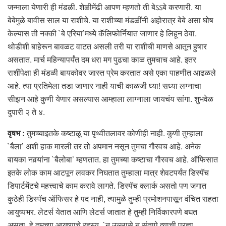
जन्माला येणारी ही मंडळी. शेळीमेंढी आपण म्हणतो ती बेऽऽबे करणारी. या
बेबेमुळे बावीस साल या राशीचे. या राशीच्या मंडळींनी अहोरात्र बेबे असा घोष
केल्यास ती नक्की `बे एरिया’मध्ये कॅलिफोर्नियात जाणार हे लिहून ठेवा.
थोडीशी बाहेरून बावळट वाटत असली तरी या राशीची माणसे आतून हुषार
असतात. मार्च महिन्यापर्यंत दम धरा मग पुढचा काळ तुमचाच आहे. इतर
राशींपेक्षा ही मंडळी बायकोवर जास्त प्रेम करतात असे एका पाहणीत आढळले
आहे. त्या प्रतिमेला तडा जाणार नाही याची काळजी घ्या! सध्या लग्नाचा
सीझन आहे कुणी येणार असल्यास आम्हाला लाग्नाला जायचंय सांगा. शुभवेळ
दुपारी २ ते ४.
वृषभ :
तुमच्याइतके कष्टाळू या पृथ्वीतलावर कोणीही नाही. कुणी तुम्हाला
`बैला’ अशी हाक मारली तर तो अपमान नसून तुमचा गौरवच आहे. अनेक
बायका नवर्‍यांना `बैलोबा’ म्हणतात. हा तुमच्या कष्टाचा गौरवच आहे. ऑफिसात
इतके लोक काम आटपून लवकर निघतात तुम्हाला मात्र शेवटपर्यंत डिस्पॅच
डिपार्टमेंटचे महत्त्वाचे काम करावे लागते. डिस्पॅच क्लार्क असतो पण जगात
कुठेही डिस्पॅच ऑफिसर हे पद नाही, त्यामुळे तुम्ही प्रमोशनपासून वंचित राहता
आयुष्यभर. लेटर्स येतात आणि लेटर्स जातात हे तुम्ही निर्विकारपणे बघत
असता. हे तुमच्या आयुष्याचे रहस्य. `न उल्लासे न संतापे त्याची प्रज्ञा