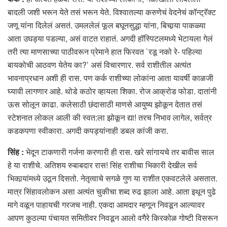
बादली जशी भरून येते तसं भरून येते. विश्वातल्या करुणेचं वेदनेचं कॉन्ट्रॅक्ट
जणू यांना दिलेलं असतं. उमललेलं फूल बघूनसुद्धा यांना, बिचार्‍या पाकळ्या
आता उघड्या पडल्या, असं वाटत राहातं. अगदी हॉस्पिटलमध्ये भेटायला गेलं
तरी त्या माणसाच्या पाठीवरून प्रेमाने हात फिरवत `रडू नको रे- पहिल्या
बायकोची आठवण येतेय का?’ असं विचारणार. सर्व राशीतील अत्यंत
भावनाप्रधान अशी ही रास. पण कर्क राशीच्या लोकांना आता यावर्षी काळजी
घ्यावी लागणार आहे. थोडे कठोर व्हायला शिका. रोज आक्रोड फोडा. दातांनी
ऊस सोलून काढा. कलेसाठी छंदासाठी माणसे आयुष्य झोकून देतात तसं
स्टेशनात लोकल आली की स्वत:ला झोकून द्या! तरच निभाव लागेल, सर्वत्र
कडकपणा स्वीकारा. अगदी कपड्यांनाही डबल कांजी करा.
सिंह :
भेदून टाकणारी गर्जना करणारी ही रास. खरे सांगायचे तर बावीस साल
हे या राशीचे. अतिशय रुबाबदार रास! सिंह राशीचा भिकारी देखील सर्व
भिकार्‍यांमध्ये उठून दिसतो. नेतृत्वाचे सगळे गुण या राशीत एकवटलेले असतात.
मात्र सिंहावलोकन असा अत्यंत चुकीचा शब्द रुढ झाला आहे. आता इथून पुढे
मागे वळून पाहायची गरजच नाही. एकदा आमदार म्हणून निवडून आल्यावर
आपण कुठल्या पंचायत समितीवर निवडून आलो वगैरे किरकोळ गोष्टी विसरून