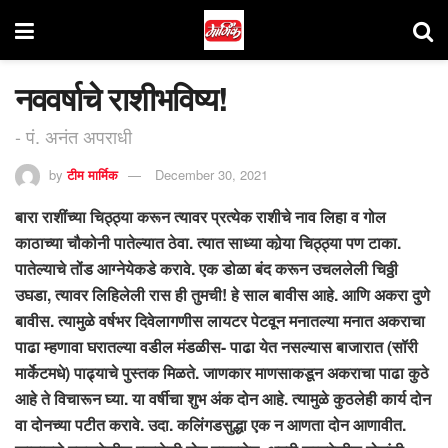
नववर्षाचे राशीभविष्य!
- पं. अनंत अपराधी
by
टीम मार्मिक
December 30, 2021
बारा राशींच्या चिठ्ठ्या करून त्यावर प्रत्येक राशीचे नाव लिहा व गोल
काठाच्या चौकोनी पातेल्यात ठेवा. त्यात साध्या कोर्‍या चिठ्ठ्या पण टाका.
पातेल्याचे तोंड आग्नेयेकडे करावे. एक डोळा बंद करून उचललेली चिठ्ठी
उघडा, त्यावर लिहिलेली रास ही तुमची! हे साल बावीस आहे. आणि अकरा दुणे
बावीस. त्यामुळे वर्षभर दिवेलागणीस लायटर पेटवून मनातल्या मनात अकराचा
पाढा म्हणावा घरातल्या वडील मंडळीस- पाढा येत नसल्यास बाजारात (सॉरी
मार्केटमधे) पाढ्याचे पुस्तक मिळते. जाणकार माणसाकडून अकराचा पाढा कुठे
आहे ते विचारून घ्या. या वर्षीचा शुभ अंक दोन आहे. त्यामुळे कुठलेही कार्य दोन
वा दोनच्या पटीत करावे. उदा. कलिंगडसुद्धा एक न आणता दोन आणावीत.