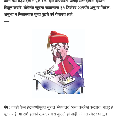
कानातले बड्सदेखील एकावेळी दोन वापरावेत. अगदी लग्नदेखील दोघांनी
मिळून करावे. तंतोतंत सूचना पाळल्यास ३१ डिसेंबर २२पर्यंत अनुभव मिळेल.
अनुभव न मिळाल्यास पुन्हा पुढचे वर्ष येणारच आहे.
—-
मेष :
काही वेळा हेटाळणीयुक्त सुरात `मेषपात्र’ असा उल्लेख करतात. मात्र हे
चूक आहे. या राशीइतकी ऊबदार रास कुठलीही नाही. अंगात स्वेटर घालून