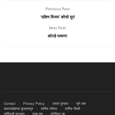
Previous Post
‘दक्षिण विजय’ कोसो दूर!
Next Post
कोरडे पाषाण!
Contact
Privacy Policy
उचला कुंचला
जुने अंक
बाळासाहेबांच्या कुंचल्यातून
मार्मिक परिवार
मार्मिक विषयी
मार्मिकची वाटचाल
मुख्य पृष्ठ
वर्गणीदार व्हा