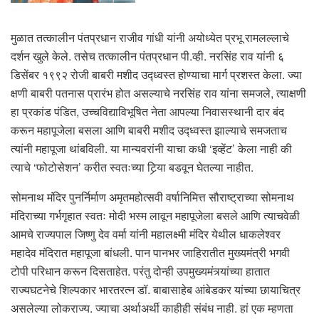
मुळात तत्कालीन पंतप्रधान राजीव गांधी यांनी अयोध्येत प्रभू रामलल्लाचे
दर्शन खुले केले. तसेच तत्कालीन पंतप्रधान पी.व्ही. नरसिंह राव यांनी ६
डिसेंबर १९९२ रोजी बाबरी मशीद उद्ध्वस्त होण्याचा मार्ग प्रशस्त केला. ज्या
क्षणी बाबरी पतनास प्रारंभ होत असल्याचे नरसिंह राव यांना समजले, त्याक्षणी
हा प्रकांड पंडित, उच्चविद्याविभूषित नेता आपल्या निवासस्थानी दार बंद
करून महापूजेला बसला आणि बाबरी मशीद उद्ध्वस्त झाल्याचे समजताच
त्यांनी महापूजा थांबविली. या मान्यवरांनी याचा कधी ‘इव्हेंट’ केला नाही की
त्याचे ‘फोटोसेशन’ करीत स्वतःच्या टिर्‍या बडवून घेतल्या नाहीत.
सोमनाथ मंदिर पुनर्निर्माण अमृतमहोत्सवी वर्षानिमित्त सौराष्ट्राच्या सोमनाथ
मंदिराच्या गर्भगृहात स्वतः मोदी भस्म लावून महापूजेला बसले आणि त्याचवेळी
आमचे राज्यपाल जिष्णु देव वर्मा यांनी महालक्ष्मी मंदिर येथील धाकलेश्वर
महादेव मंदिरात महापूजा बांधली. पान पानभर जाहिरातीत मुख्यमंत्री भगवी
टोपी परिधान करून दिसताहेत. परंतु दोन्ही उपमुख्यमंत्र्यांच्या हातात
राज्यघटनेचे शिल्पकार भारतरत्न डॉ. बाबासाहेब आंबेडकर यांच्या छायाचित्र
असलेल्या लोकराज्य. ज्याचा अर्थाअर्थी काहीही संबंध नाही. हां एक म्हणता