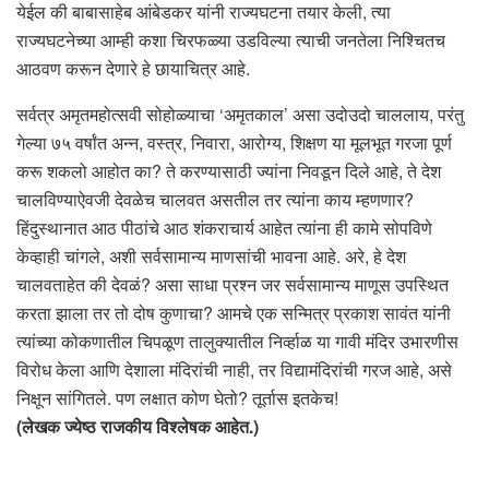
येईल की बाबासाहेब आंबेडकर यांनी राज्यघटना तयार केली, त्या
राज्यघटनेच्या आम्ही कशा चिरफळ्या उडविल्या त्याची जनतेला निश्चितच
आठवण करून देणारे हे छायाचित्र आहे.
सर्वत्र अमृतमहोत्सवी सोहोळ्याचा ‘अमृतकाल’ असा उदोउदो चाललाय, परंतु
गेल्या ७५ वर्षांत अन्न, वस्त्र, निवारा, आरोग्य, शिक्षण या मूलभूत गरजा पूर्ण
करू शकलो आहोत का? ते करण्यासाठी ज्यांना निवडून दिले आहे, ते देश
चालविण्याऐवजी देवळेच चालवत असतील तर त्यांना काय म्हणणार?
हिंदुस्थानात आठ पीठांचे आठ शंकराचार्य आहेत त्यांना ही कामे सोपविणे
केव्हाही चांगले, अशी सर्वसामान्य माणसांची भावना आहे. अरे, हे देश
चालवताहेत की देवळं? असा साधा प्रश्न जर सर्वसामान्य माणूस उपस्थित
करता झाला तर तो दोष कुणाचा? आमचे एक सन्मित्र प्रकाश सावंत यांनी
त्यांच्या कोकणातील चिपळूण तालुक्यातील निर्व्हाळ या गावी मंदिर उभारणीस
विरोध केला आणि देशाला मंदिरांची नाही, तर विद्यामंदिरांची गरज आहे, असे
निक्षून सांगितले. पण लक्षात कोण घेतो? तूर्तास इतकेच!
(लेखक ज्येष्ठ राजकीय विश्लेषक आहेत.)