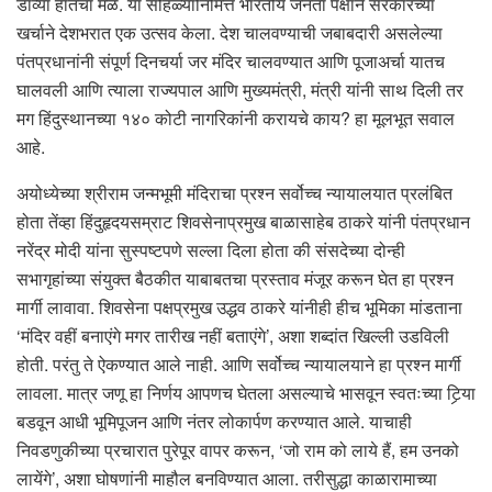
डाव्या हातचा मळ. या सोहळ्यानिमित्त भारतीय जनता पक्षाने सरकारच्या
खर्चाने देशभरात एक उत्सव केला. देश चालवण्याची जबाबदारी असलेल्या
पंतप्रधानांनी संपूर्ण दिनचर्या जर मंदिर चालवण्यात आणि पूजाअर्चा यातच
घालवली आणि त्याला राज्यपाल आणि मुख्यमंत्री, मंत्री यांनी साथ दिली तर
मग हिंदुस्थानच्या १४० कोटी नागरिकांनी करायचे काय? हा मूलभूत सवाल
आहे.
अयोध्येच्या श्रीराम जन्मभूमी मंदिराचा प्रश्न सर्वोच्च न्यायालयात प्रलंबित
होता तेंव्हा हिंदुहृदयसम्राट शिवसेनाप्रमुख बाळासाहेब ठाकरे यांनी पंतप्रधान
नरेंद्र मोदी यांना सुस्पष्टपणे सल्ला दिला होता की संसदेच्या दोन्ही
सभागृहांच्या संयुक्त बैठकीत याबाबतचा प्रस्ताव मंजूर करून घेत हा प्रश्न
मार्गी लावावा. शिवसेना पक्षप्रमुख उद्धव ठाकरे यांनीही हीच भूमिका मांडताना
‘मंदिर वहीं बनाएंगे मगर तारीख नहीं बताएंगे’, अशा शब्दांत खिल्ली उडविली
होती. परंतु ते ऐकण्यात आले नाही. आणि सर्वोच्च न्यायालयाने हा प्रश्न मार्गी
लावला. मात्र जणू हा निर्णय आपणच घेतला असल्याचे भासवून स्वतःच्या टिर्‍या
बडवून आधी भूमिपूजन आणि नंतर लोकार्पण करण्यात आले. याचाही
निवडणुकीच्या प्रचारात पुरेपूर वापर करून, ‘जो राम को लाये हैं, हम उनको
लायेंगे’, अशा घोषणांनी माहौल बनविण्यात आला. तरीसुद्धा काळारामाच्या