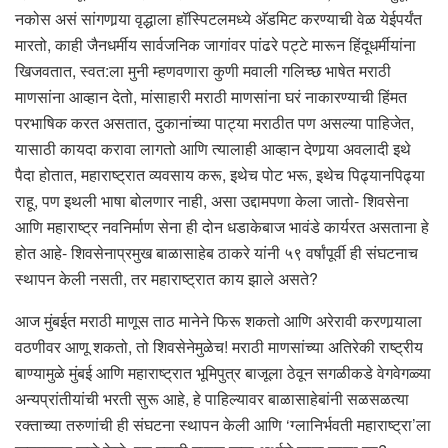
नकोस असं सांगणार्‍या वृद्धाला हॉस्पिटलमध्ये अ‍ॅडमिट करण्याची वेळ येईपर्यंत
मारतो, काही जैनधर्मीय सार्वजनिक जागांवर पांढरे पट्टे मारून हिंदूधर्मीयांना
खिजवतात, स्वत:ला मुनी म्हणवणारा कुणी मवाली गलिच्छ भाषेत मराठी
माणसांना आव्हान देतो, मांसाहारी मराठी माणसांना घरं नाकारण्याची हिंमत
परभाषिक करत असतात, दुकानांच्या पाट्या मराठीत पण असल्या पाहिजेत,
यासाठी कायदा करावा लागतो आणि त्यालाही आव्हान देणार्‍या अवलादी इथे
पैदा होतात, महाराष्ट्रात व्यवसाय करू, इथेच पोट भरू, इथेच पिढ्यानपिढ्या
राहू, पण इथली भाषा बोलणार नाही, असा उद्दामपणा केला जातो- शिवसेना
आणि महाराष्ट्र नवनिर्माण सेना ही दोन धडाकेबाज भावंडे कार्यरत असताना हे
होत आहे- शिवसेनाप्रमुख बाळासाहेब ठाकरे यांनी ५९ वर्षांपूर्वी ही संघटनाच
स्थापन केली नसती, तर महाराष्ट्रात काय झाले असते?
आज मुंबईत मराठी माणूस ताठ मानेने फिरू शकतो आणि अरेरावी करणार्‍याला
वठणीवर आणू शकतो, तो शिवसेनेमुळेच! मराठी माणसांच्या अतिरेकी राष्ट्रीय
बाण्यामुळे मुंबई आणि महाराष्ट्रात भूमिपुत्र बाजूला ठेवून सगळीकडे वेगवेगळ्या
अन्यप्रांतीयांची भरती सुरू आहे, हे पाहिल्यावर बाळासाहेबांनी सळसळत्या
रक्ताच्या तरुणांची ही संघटना स्थापन केली आणि ‘ग्लानिर्भवती महाराष्ट्रा’ला