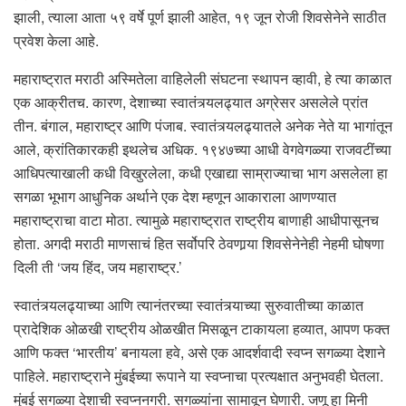
झाली, त्याला आता ५९ वर्षे पूर्ण झाली आहेत, १९ जून रोजी शिवसेनेने साठीत
प्रवेश केला आहे.
महाराष्ट्रात मराठी अस्मितेला वाहिलेली संघटना स्थापन व्हावी, हे त्या काळात
एक आक्रीतच. कारण, देशाच्या स्वातंत्र्यलढ्यात अग्रेसर असलेले प्रांत
तीन. बंगाल, महाराष्ट्र आणि पंजाब. स्वातंत्र्यलढ्यातले अनेक नेते या भागांतून
आले, क्रांतिकारकही इथलेच अधिक. १९४७च्या आधी वेगवेगळ्या राजवटींच्या
आधिपत्याखाली कधी विखुरलेला, कधी एखाद्या साम्राज्याचा भाग असलेला हा
सगळा भूभाग आधुनिक अर्थाने एक देश म्हणून आकाराला आणण्यात
महाराष्ट्राचा वाटा मोठा. त्यामुळे महाराष्ट्रात राष्ट्रीय बाणाही आधीपासूनच
होता. अगदी मराठी माणसाचं हित सर्वोपरि ठेवणार्‍या शिवसेनेनेही नेहमी घोषणा
दिली ती ‘जय हिंद, जय महाराष्ट्र.’
स्वातंत्र्यलढ्याच्या आणि त्यानंतरच्या स्वातंत्र्याच्या सुरुवातीच्या काळात
प्रादेशिक ओळखी राष्ट्रीय ओळखीत मिसळून टाकायला हव्यात, आपण फक्त
आणि फक्त ‘भारतीय’ बनायला हवे, असे एक आदर्शवादी स्वप्न सगळ्या देशाने
पाहिले. महाराष्ट्राने मुंबईच्या रूपाने या स्वप्नाचा प्रत्यक्षात अनुभवही घेतला.
मुंबई सगळ्या देशाची स्वप्ननगरी. सगळ्यांना सामावून घेणारी. जणू हा मिनी