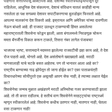
पाहणारा सत्तापिपासू ऑक्टोपस आहे. देशाच्या स्वातंत्र्यलढ्यापासून दूर
राहिलेला, आधुनिक देश संकल्पना, देशाचं संविधान यातलं काहीही मान्य
नसलेला हा पक्ष सगळ्या देशावर सपाटीकरणाचा बुलडोझर फिरवतो आहे.
आपल्या मालकांना देश विकतो आहे. इस्रायल आणि अमेरिका यांच्या दावणीला
नेऊन बांधतो आहे. ही राजवट उलथून टाकण्याची हिंमत असलेल्या
महाराष्ट्रातली शिवसेना फोडून झाली, आता बंगालमध्ये निवडणूक चोरून
ममता बॅनर्जींना विकल करून टाकले, तिसरा नंबर लागेल पंजाबचा!
भाजपचा भ्रष्ट, सत्तामदाने मदमस्त झालेल्या राजवटीची तर्‍हा काय आहे, ते देश
रोज पाहतो आहे, भोगतो आहे. देश असंतोषाने खदखदतो आहे. मराठी
माणसालाही याचे चटके बसत आहेतच. पण तो भानावर आला आहे का?
राष्ट्रीय बाण्याच्या गाढ झोपेतून तो जागा होईल का? एका पाताळयंत्री
विचारधारेच्या सोयीपुरते एक असूनही आपण सेफ नाही, हे त्याच्या लक्षात येईल
का?
शिवसेनेचा जन्मच मुळात अखंडपणे मराठी अस्मितेचा गजर करण्यासाठी झाला
आहे. तो ती करत राहीलच. हे सतीचं वाण शिवसेनेने मरहट्ट्यांचा राष्ट्रधर्म
म्हणून स्वीकारलेलं आहे. शिवसेना कधीच उतणार नाही, मातणार नाही, घेतला
वसा टाकणार नाही!