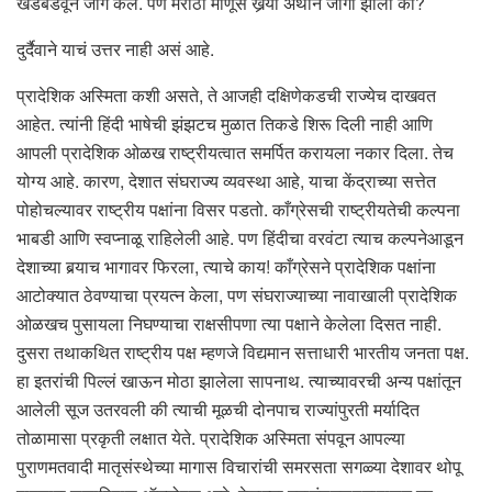
खडबडवून जागे केले. पण मराठी माणूस खर्‍या अर्थाने जागा झाला का?
दुर्दैवाने याचं उत्तर नाही असं आहे.
प्रादेशिक अस्मिता कशी असते, ते आजही दक्षिणेकडची राज्येच दाखवत
आहेत. त्यांनी हिंदी भाषेची झंझटच मुळात तिकडे शिरू दिली नाही आणि
आपली प्रादेशिक ओळख राष्ट्रीयत्वात समर्पित करायला नकार दिला. तेच
योग्य आहे. कारण, देशात संघराज्य व्यवस्था आहे, याचा केंद्राच्या सत्तेत
पोहोचल्यावर राष्ट्रीय पक्षांना विसर पडतो. काँग्रेसची राष्ट्रीयतेची कल्पना
भाबडी आणि स्वप्नाळू राहिलेली आहे. पण हिंदीचा वरवंटा त्याच कल्पनेआडून
देशाच्या बर्‍याच भागावर फिरला, त्याचे काय! काँग्रेसने प्रादेशिक पक्षांना
आटोक्यात ठेवण्याचा प्रयत्न केला, पण संघराज्याच्या नावाखाली प्रादेशिक
ओळखच पुसायला निघण्याचा राक्षसीपणा त्या पक्षाने केलेला दिसत नाही.
दुसरा तथाकथित राष्ट्रीय पक्ष म्हणजे विद्यमान सत्ताधारी भारतीय जनता पक्ष.
हा इतरांची पिल्लं खाऊन मोठा झालेला सापनाथ. त्याच्यावरची अन्य पक्षांतून
आलेली सूज उतरवली की त्याची मूळची दोनपाच राज्यांपुरती मर्यादित
तोळामासा प्रकृती लक्षात येते. प्रादेशिक अस्मिता संपवून आपल्या
पुराणमतवादी मातृसंस्थेच्या मागास विचारांची समरसता सगळ्या देशावर थोपू