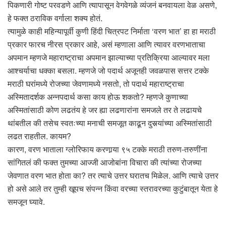
पिकणारी गोष्ट परवडणे आणि त्यापासून वेगवेगळे व्यंजनं बनवायला वेळ असणे,
हे फक्त ठराविक वर्गाला शक्य होतं.
त्यामुळे काही महिन्यापूर्वी कुणी हिंदी चित्रपट निर्माता ‘वरण भात’ हा हा मराठी
प्रकार फारच नीरस प्रकार आहे, असं म्हणाला आणि त्यावर वरणभाताचा
अपमान म्हणजे महाराष्ट्राचा अपमान झाल्याच्या प्रतिक्रिया आल्यावर मला
आश्चर्याचा धक्का बसला. म्हणजे जो पदार्थ अजूनही जवळपास सत्तर टक्के
मराठी घरांमध्ये रोजच्या जेवणामध्ये नसतो, तो पदार्थ महाराष्ट्राचा
अस्मितादर्शक अन्नपदार्थ कसा काय होऊ शकतो? म्हणजे कुणाच्या
अस्मितांसाठी कोण लढतंय हे जर ह्या लढणारांना समजले तर ते लढायचे
थांबतील की तसेच स्वतःच्या मनाची समजूत काढून दुसर्‍यांच्या अस्मितांसाठी
लढत राहतील. कायम?
कारण, वरण भाताला ग्लोरिफाय करणार्‍या ९५ टक्के मराठी तरुण-तरुणींना
सांगितलं की फक्त तुमच्या आज्जी आजोबांना विचारा की त्यांच्या रोजच्या
जेवणात वरण भात होता का? तर त्याचे उत्तर घरातच मिळेल. आणि त्याचे उत्तर
हो असे आले तर तुम्ही खूपच संपन्न किंवा वरच्या स्तरावरच्या कुटुंबातून येता हे
समजून घ्यावे.