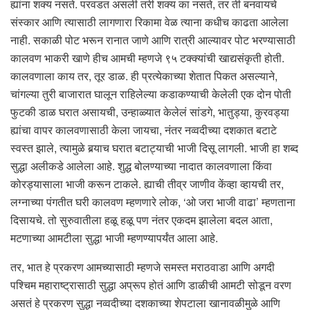
ह्यांना शक्य नसते. परवडत असली तरी शक्य का नसते, तर ती बनवायचे
संस्कार आणि त्यासाठी लागणारा रिकामा वेळ त्याना कधीच काढता आलेला
नाही. सकाळी पोट भरून रानात जाणे आणि रात्री आल्यावर पोट भरण्यासाठी
कालवण भाकरी खाणे हीच आमची म्हणजे ९५ टक्क्यांची खाद्यसंकृती होती.
कालवणाला काय तर, तूर डाळ. ही प्रत्येकाच्या शेतात पिकत असल्याने,
चांगल्या तुरी बाजारात घालून राहिलेल्या कडाकण्याची केलेली एक दोन पोती
फुटकी डाळ घरात असायची, उन्हाळ्यात केलेलं सांडगे, भातुड्या, कुरवड्या
ह्यांचा वापर कालवणासाठी केला जायचा, नंतर नव्वदीच्या दशकात बटाटे
स्वस्त झाले, त्यामुळे बर्‍याच घरात बटाट्याची भाजी दिसू लागली. भाजी हा शब्द
सुद्धा अलीकडे आलेला आहे. शुद्ध बोलण्याच्या नादात कालवणाला किंवा
कोरड्यासाला भाजी करून टाकले. ह्याची तीव्र जाणीव केंव्हा व्हायची तर,
लग्नाच्या पंगतीत घरी कालवण म्हणणारे लोक, ‘ओ जरा भाजी वाढा’ म्हणताना
दिसायचे. तो सुरुवातीला हळू हळू पण नंतर एकदम झालेला बदल आता,
मटणाच्या आमटीला सुद्धा भाजी म्हणण्यापर्यंत आला आहे.
तर, भात हे प्रकरण आमच्यासाठी म्हणजे समस्त मराठवाडा आणि अगदी
पश्चिम महाराष्ट्रासाठी सुद्धा अप्रूप होतं आणि डाळीची आमटी सोडून वरण
असतं हे प्रकरण सुद्धा नव्वदीच्या दशकाच्या शेपटाला खानावळीमुळे आणि