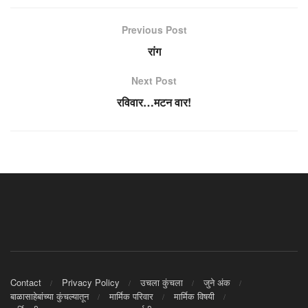
Previous Post
रांग
Next Post
रविवार…मटन वार!
Contact
Privacy Policy
उचला कुंचला
जुने अंक
बाळासाहेबांच्या कुंचल्यातून
मार्मिक परिवार
मार्मिक विषयी