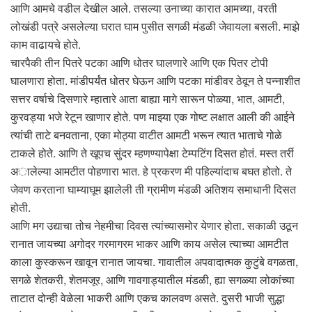
आणि आमचे वडील देखील आले. तसल्या उनाच्या कारात आमच्या, वरती
लोखंडी पत्रे असलेल्या घरात घाम पुसीत सगळी मंडळी जेवायला बसली. माझे
काम वाढायचे होते.
चारपैकी तीन पितरे पटका आणि धोतर घालणारे आणि एक पितर टोपी
घालणारा होता. मांडीपर्यंत धोतर घेऊन आणि पटका मांडीवर ठेवून ते पन्नाशीत
सत्तर वर्षाचे दिसणारे म्हातारे आता बाह्या मागे सारून पोळ्या, भात, आमटी,
कुरवड्या भजे रेटून खाणार होते. पण माझ्या एक गोष्ट लक्षात आली की आईने
त्यांची ताटे बनवताना, एका मोठ्या वाटीत आमटी भरून त्यात भाताचे गोळे
टाकले होते. आणि ते खूपच सुंदर म्हणण्यापेक्षा टेम्पटिंग दिसत होतं. मस्त तर्री
अालेल्या आमटीत पोहणारा भात. हे प्रकरण मी पहिल्यांदाच बघत होतो. ते
जेवण करताना घाम्याघूम झालेली ती ग्रामीण मंडळी अतिशय समाधानी दिसत
होती.
आणि मग उद्याचा तोच नेहमीचा दिवस त्यांच्यासमोर येणार होता. सकाळी उठून
रानात जायच्या अगोदर गरमागरम भाकर आणि काय असेल त्याच्या आमटीत
काला कुस्करून खावून रानात जायचा. गावातील अपवादात्मक कुटुंबे वगळता,
सगळे शेतकरी, शेतमजूर, आणि गावगाड्यातील मंडळी, ह्या सगळ्या लोकांच्या
ताटात दोन्ही वेळेला भाकरी आणि एकच कालवण असते. दुसरी भाजी सुद्धा