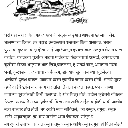
घरी महाळ असावेत. महाळ म्हणजे पितृपंधरवड्यात आपल्या पूर्वजांना जेवू
घालण्याचा दिवस. तर महाळ उन्हाळ्यात असतात किंवा असावेत. घरात
पुरणाचा कुटाना चालू होता, आई पहाटेपासून हरभरा डाळ उकडून घेऊन पाटा
वरवंटा, घरातल्या चुलीवर मोठ्या पातेल्यात येळवण्याची आमटी, अंगणातल्या
चुलीवर मोठ्या भगुण्यात भात शिजू घातलेला, हे सगळं चालू असताना मधेच
भजी, कुरवड्या तळण्याचा कार्यक्रम, डोक्यापासून घामाच्या सुटलेल्या
धारांकडे दुर्लक्ष करून, पळापळ करत एकटीच सगळं करत होती. आमचे पूर्वज
म्हंजे आईचे पूर्वज कसे काय असतील, ते मला कळत नव्हतं. पण आमच्या
बापाच्या पूर्वजांसाठी तिची पळापळ, हे थोर चित्र होते. वडील कुठेतरी बोंबलत
फिरत असल्याने माझ्या पूर्वजांची चिंता मला आणि आईलाच होती याची जाणीव
मला वारंवार होत होती. मग आईने मला सांगितले, ‘जा अमुक, तमुक, धमुक
आणि अमुकतमुक’ ह्या चार जणांना आज जेवायला सांगून ये.
मग दुपारी उनाच्या कारात अमुक तमुक धमुक आणि अमुकतमुक ही पितर मंडळी