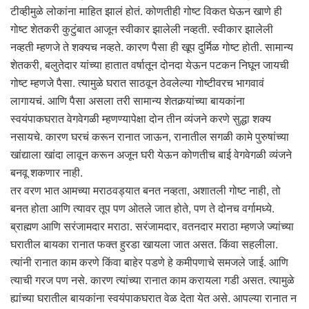
टीव्हीमुळे लोकांना माहित झालं होतं. कोणतीही गोष्ट विकत घेऊन खाणे ही
गोष्ट शेतकरी कुटुंबात आजून स्वीकार झालेली नव्हती. स्वीकार झालेली
नव्हती म्हणजे ते शक्यच नव्हते. कारण पैसा ही खूप दुर्मिळ गोष्ट होती. सामान्य
शेतकरी, बलुतेदार यांच्या हातात वर्षातून दोनदा येऊन पटकन निघून जायची
गोष्ट म्हणजे पैसा. त्यामुळे घरात साठवून ठेवलेल्या गोष्टीवरच भागवावं
लागायचं. आणि पैसा असला तरी सामान्य शेतकर्‍यांच्या बायकांना
स्वयंपाकघरात वेगवेगळी म्हणण्यापेक्षा दोन तीन व्यंजने करणे सुद्धा शक्य
नसायचे. कारण घरचं करून रानात जाऊन, रानातील सगळी कामे पुरुषांच्या
खांद्याला खांदा लावून करून अजून घरी येऊन कोणतीच बाई वेगवेगळी व्यंजने
बनवू शकणार नाही.
तर वरण भात आमच्या मराठवड्यात बनत नव्हता, अशातली गोष्ट नाही, तो
बनत होता आणि त्यावर तूप पण ओतले जात होते, पण ते दोनच वर्गामध्ये.
ब्राह्मण आणि सरंजामदार मराठा. सरंजामदार, वतनदार मराठा म्हणजे ज्यांच्या
घरातील बायका रानात फक्त हुरडा खायला जात असत. किंवा सहलीला.
त्यांनी रानात काम करणे किंवा बाहेर पडणे हे कमीपणाचे समजले जाई. आणि
त्याची गरज पण नसे. कारण त्यांच्या रानात काम करायला गडी असत. त्यामुळे
ह्यांच्या घरातील बायकांना स्वयंपाकघरात वेळ देता येत असे. आपल्या रानात न