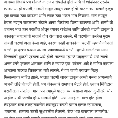
आमच्या तिघांचं पण मोकळं कालवण संपलेलं होतं आणि जे थोडंफार उरलंय,
त्यावर आम्ही चपाती, भाकरी लावून लावून खात होतो. पाटलाच्या चंद्याने हळूच
एक बारका डबा काढला आणि त्यात डबा भरून भात निघाला. भात लपवून
ठेवला म्हणून पाटलाच्या चंद्याने आम्हा तिघांच्या शिव्या खाल्ल्या आणि आम्ही तो
डबाभर भात एका परातीत ओतून त्यावर गोडेतेल आणि तांबडी चटणी टाकून ते
कालवून सगळ्यांनी भाताचे दोन दोन घास खाल्ले. मी चटणीचा उल्लेख मुद्दाम
तांबडी चटणी असा केला आहे, कारण काही वाचकांना ‘चटणी’ म्हणजे कोणती
चटणी हा प्रश्न पडला असता. आमच्याकडे चटणी म्हणजे वाळलेल्या लाल
मिरच्यांची भुकटी एवढाच अर्थ होतो. चटण्या म्हणजे उदाहरणार्थ असे त्याचे
अनंत वगैरे प्रकार असतात आणि ते म्हणजे एक ‘व्यंजन’ आहे हे माहित व्हायला
आम्हाला शहरात शिकायला यावे लागले. ते पण काही ब्राह्मण मित्र
मिळाल्यावर माहित झाले. भातात चटणी जास्त टाकून आम्ही मज्जा आणल्याने
आमची तोंडे पोळली होती, पण जेवल्याचे समाधान भेटले होते. एकाच मिनिटात
परातीतला संपलेला भात, पण त्यामुळे पाटलाच्या चंद्याला आपण कुणीतरी थोर
आहोत याची जाणीव होऊ लागली होती, असा आम्हाला भास होत होता.
तेवढ्यात चंद्या तळहातावरील तंबाखूवर चपटी हाणत हाणत म्हणालाच,
‘च्यायला, आमच्या घरची सुधारलीत लेकानो, रोज भात करायला लागलीत.’