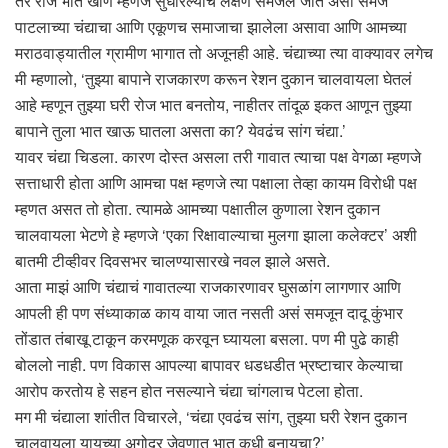
तर रोज भात खाणे म्हणजे सुधारल्याचे लक्षण समजले जाते असा समज
पाटलाच्या चंद्याचा आणि एकूणच समाजाचा झालेला असावा आणि आमच्या
मराठवाड्यातील ग्रामीण भागात तो अजूनही आहे. चंद्याच्या त्या वाक्यावर लगेच
मी म्हणालो, ‘तुझ्या बापाने राजकारण करून रेशन दुकान चालवायला घेतलं
आहे म्हणून तुझ्या घरी रोज भात बनतोय, नाहीतर तांदूळ इकत आणून तुझ्या
बापाने तुला भात खाऊ घातला असता का? येवढंच सांग चंद्या.’
यावर चंद्या चिडला. कारण दोस्त असला तरी गावात त्याचा पक्ष वेगळा म्हणजे
सत्ताधारी होता आणि आमचा पक्ष म्हणजे त्या पक्षाला तेव्हा कायम विरोधी पक्ष
म्हणत असत तो होता. त्यामळे आमच्या पक्षातील कुणाला रेशन दुकान
चालवायला भेटणे हे म्हणजे ‘एका रिक्षावाल्याचा मुलगा झाला कलेक्टर’ अशी
बातमी टीव्हीवर दिवसभर चालण्यासारखे नवल झाले असते.
आता माझं आणि चंद्याचं गावातल्या राजकारणावर घुसळांग लागणार आणि
आपली ही पण संध्याकाळ काय वाया जात नसती असं समजून दादू कुंभार
तोंडात तंबाखू टाकून करमणूक करवून घ्यायला बसला. पण मी पुढे काही
बोललो नाही. पण विकास आपल्या बापावर धडधडीत भ्रष्टाचार केल्याचा
आरोप करतोय हे सहन होत नसल्याने चंद्या चांगलाच पेटला होता.
मग मी चंद्याला शांतीत विचारले, ‘चंद्या एवढंच सांग, तुझ्या घरी रेशन दुकान
चालवायला यायच्या अगोदर जेवणात भात कधी बनायचा?’