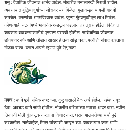
धनु :
वैवाहिक जीवनात आनंद वाढेल. नोकरीत मनासारखी स्थिती राहील.
व्यवसायात बुद्धिचातुर्याच्या जोरावर यश मिळेल. मुलांकडून चांगली बातमी
समजेल. तरुणांचा आत्मविश्वास वाढेल. जुन्या गुंतवणुकीतून लाभ मिळेल.
कोणत्याही घटनांमध्ये भावनिक अडकून पडलात तर त्रास होईल. विदेशात
व्यवसाय वाढवण्यासाठीचे प्रयत्न यशस्वी होतील. सार्वजनिक जीवनात
डोक्यावर बर्फ आणि तोंडात साखर हे तत्व सोडू नका. पत्नीशी संवाद करताना
गोडवा राखा. घरात आपले म्हणणे पुढे रेटू नका.
मकर :
कामे पूर्ण अधिक कष्ट घ्या. कुटुंबासाठी वेळ खर्च होईल. अहंकार दूर
ठेवा, अवघड कामे सोपी होतील. नोकरीत वरिष्ठांच्या मताचा आदर करा. नवीन
ठिकाणी मोठी गुंतवणूक करताना विचार करा. घरात मालमत्तेच्या चर्चा पुढे
सरकतील. नातेवाईक, मित्र यांच्याशी जमवून घ्या. व्यवसायात काम आणि
आमदनी वाढेल. नवे वाहन घेण्याचे नियोजन कराल. महिलांना यश मिळेल. नव्या