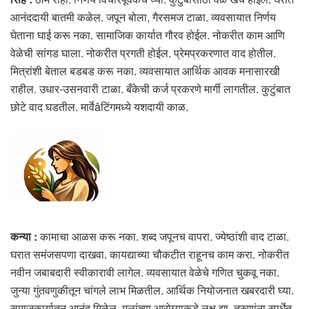
आनंददायी बातमी कळेल. जपून बोला, गैरसमज टाळा. व्यवसायात निर्णय
घेताना घाई करू नका. सामाजिक कार्यात गौरव होईल. नोकरीत काम आणि
वेळेची सांगड घाला. नोकरीत प्रगती होईल. प्रेमप्रकरणात वाद होतील.
मित्रांशी बेताल बडबड करू नका. व्यवसायात आर्थिक आवक मनासारखी
राहील. उधार-उसनवारी टाळा. बँकेची कर्ज प्रकरणे मार्गी लागतील. कुटुंबात
छोटे वाद घडतील. मार्वेâटिंगमध्ये यशदायी काळ.
कन्या :
कामाचा आळस करू नका. शब्द जपूनच वापरा. ज्येष्ठांशी वाद टाळा.
घरात समंजसपणा दाखवा. कायद्याच्या चौकटीत राहूनच काम करा. नोकरीत
नवीन जबाबदारी स्वीकारावी लागेल. व्यवसायात वेळेचे गणित चुकवू नका.
जुन्या गुंतवणुकीतून चांगले लाभ मिळतील. आर्थिक नियोजनात खबरदारी घ्या.
समाजकार्यातून आनंद मिळेल. मुलांच्या आरोग्याकडे लक्ष द्या. तरुणांना स्पर्धेत