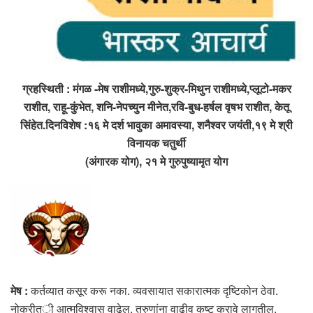
ग्रहस्थिती : मंगळ -मेष राशीमध्ये,गुरु-शुक्र-मिथुन राशीमध्ये,प्लूटो-मकर
राशीत, राहू-कुंभेत, शनि-नेपच्युन मीनेत,रवि-बुध-हर्षल वृषभ राशीत, केतू
सिंहेत.दिनविशेष :१६ मे दर्श भावुका अमावस्या, शनैश्वर जयंती,१९ मे श्री
विनायक चतुर्थी
(अंगारक योग), २१ मे गुरुपुष्यामृत योग
मेष :
कर्तव्यात कसूर करू नका. व्यवसायात सकारात्मक दृष्टिकोन ठेवा.
नोकरीत्ी आत्मविश्वास वाढेल. तरुणांना वाढीव कष्ट करावे लागतील.