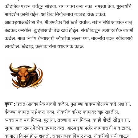
कौटुंबिक प्रश्न चर्चेतून सोडवा. राग व्यक्त करू नका, नम्रता ठेवा. गुरुवर्यांचे
मार्गदर्शन कामी येईल. आर्थिक नियोजनात गडबड होऊ शकते.
आठवड्याअखेरीस चैन, मौजमजेवर पैसे खर्च होतील. नवीन संधी आर्थिक बाजू
बळकट करतील. कुटुंबासाठी वेळ खर्च होईल. संततीकडून उत्साहवर्धक बातमी
कळेल. मोठा निर्णय घेण्याआधी ज्येष्ठांचा सल्ला घ्या. नोकरीत बदल स्वीकारावे
लागतील. खेळाडू, कलाकारांना यशदायक काळ.
वृषभ :
घरात आनंदवर्धक बातमी कळेल. मुलांच्या वागण्याबोलण्याकडे लक्ष द्या.
बँकेच्या कामांत घाई करू नका. नोकरीत वरिष्ठ कामावर खूष राहतील.
व्यवसायात यश मिळेल. मुलांना, तरुणांना यश मिळेल. काही गोष्टी सोडून द्या.
जुन्या आजारांवर वेळीच उपचार करा. आठवड्याअखेर कामगारांशी वाद टाळा,
कामाला विलंब होऊ शकतो. सकारात्मक विचार करा. नोकरीची संधी चालून