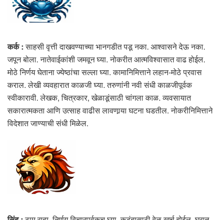
कर्क :
साहसी वृत्ती दाखवण्याच्या भानगडीत पडू नका. आश्वासने देऊ नका.
जपून बोला. नातेवाईकांशी जमवून घ्या. नोकरीत आत्मविश्वासात वाढ होईल.
मोठे निर्णय घेताना ज्येष्ठांचा सल्ला घ्या. कामानिमित्ताने लहान-मोठे प्रवास
कराल. लेखी व्यवहारात काळजी घ्या. तरुणांनी नवी संधी काळजीपूर्वक
स्वीकारावी. लेखक, चित्रकार, खेळाडूंसाठी चांगला काळ. व्यवसायात
सकारात्मकता आणि उत्साह वाढीस लावणार्‍या घटना घडतील. नोकरीनिमित्ताने
विदेशात जाण्याची संधी मिळेल.
सिंह :
ठाम राहा. निर्णय विचारपूर्वकच घ्या. कुटुंबासाठी वेळ खर्च होईल. घरात