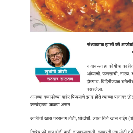
संध्याकाळ झाली की आजोबांस
नावावरून हा कोयीचा काहीतर
आंब्याची, फणसाची, नारळ, 
होत्याच. विहिरीजवळ चमेलीचा
पसरलेला.
आमच्या कवाडीच्या बाहेर पिस्त्याचे झाड होते त्याच्या पानाव
करवंदाच्या जाळ्या असत.
आजीची खास परसबाग होती, छोटीशी. त्यात तिचे खास वांईग (वा
तिथेच पुढे चूल होती पाणी तापवण्यासाठी. त्यावरती एक मोठी त