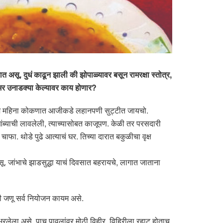
असू. दुधं काढून झाली की झोपाळ्यावर बसून रामरक्षा स्तोत्र,
वसभर उनाडक्या केल्यावर काय होणार?
र्ण मे महिना कोकणात आजीकडे लहानपणी सुट्टीत जायचो.
ब्याची लावलेली, त्याच्यासोबत काजूपण. केळी तर परसदारी
फा. थोडे पुढे आत्याचं घर. तिच्या दारात बकुळीचा वृक्ष
ू. जांभाचे झाडसुद्धा याचं दिवसात बहरायचे, लागात जाताना
ठी जणू सर्व नियोजन कायम असे.
भरलेला असे. पाच पावलांवर मोठी विहीर. विहिरीला रहाट होताच.