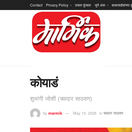
Contact
Privacy Policy
उचला कुंचला
जुने अंक
बाळासाहेबांच्या क
कोयाडं
शुभांगी जोशी (चवदार साठवण)
by
marmik
May 15, 2026
in
चवदार साठवण