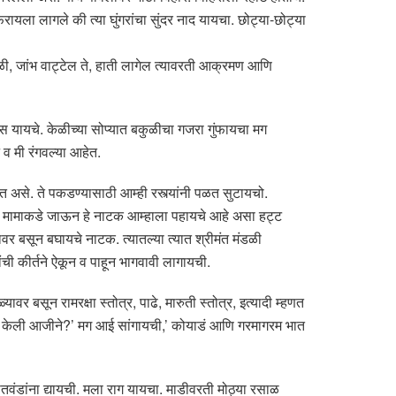
रायला लागले की त्या घुंगरांचा सुंदर नाद यायचा. छोट्या-छोट्या
ळी, जांभ वाट्टेल ते, हाती लागेल त्यावरती आक्रमण आणि
यायचे. केळीच्या सोप्यात बकुळीचा गजरा गुंफायचा मग
व मी रंगवल्या आहेत.
त असे. ते पकडण्यासाठी आम्ही रस्त्यांनी पळत सुटायचो.
ील मामाकडे जाऊन हे नाटक आम्हाला पहायचे आहे असा हट्ट
र बसून बघायचे नाटक. त्यातल्या त्यात श्रीमंत मंडळी
ंची कीर्तने ऐकून व पाहून भागवावी लागायची.
बसून रामरक्षा स्तोत्र, पाढे, मारुती स्तोत्र, इत्यादी म्हणत
य केली आजीने?’ मग आई सांगायची,’ कोयाडं आणि गरमागरम भात
ंडांना द्यायची. मला राग यायचा. माडीवरती मोठ्या रसाळ