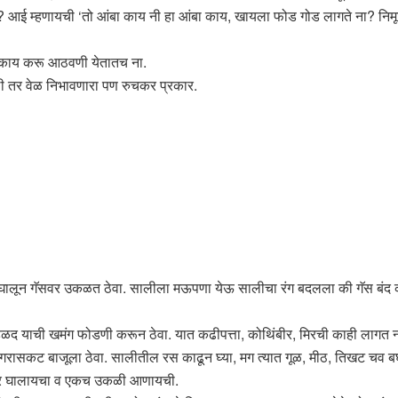
? आई म्हणायची ‘तो आंबा काय नी हा आंबा काय, खायला फोड गोड लागते ना? निमूट ख
. काय करू आठवणी येतातच ना.
ली तर वेळ निभावणारा पण रुचकर प्रकार.
 पाणी घालून गॅसवर उकळत ठेवा. सालीला मऊपणा येऊ सालीचा रंग बदलला की गॅस ब
 हळद याची खमंग फोडणी करून ठेवा. यात कढीपत्ता, कोथिंबीर, मिरची काही लागत न
 गरासकट बाजूला ठेवा. सालीतील रस काढून घ्या, मग त्यात गूळ, मीठ, तिखट चव ब
वर घालायचा व एकच उकळी आणायची.