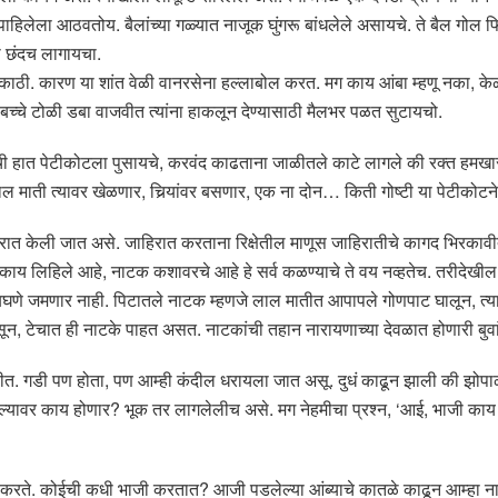
 पाहिलेला आठवतोय. बैलांच्या गळ्यात नाजूक घुंगरू बांधलेले असायचे. ते बैल गोल फि
ा छंदच लागायचा.
क काठी. कारण या शांत वेळी वानरसेना हल्लाबोल करत. मग काय आंबा म्हणू नका, के
बच्चे टोळी डबा वाजवीत त्यांना हाकलून देण्यासाठी मैलभर पळत सुटायचो.
हात पेटीकोटला पुसायचे, करवंद काढताना जाळीतले काटे लागले की रक्त हमखास 
ाती त्यावर खेळणार, चिर्‍यांवर बसणार, एक ना दोन… किती गोष्टी या पेटीकोटने 
ाहिरात केली जात असे. जाहिरात करताना रिक्षेतील माणूस जाहिरातीचे कागद भिरकावी
काय लिहिले आहे, नाटक कशावरचे आहे हे सर्व कळण्याचे ते वय नव्हतेच. तरीदेख
 बघणे जमणार नाही. पिटातले नाटक म्हणजे लाल मातीत आपापले गोणपाट घालून, त्याव
बसून, टेचात ही नाटके पाहत असत. नाटकांची तहान नारायणाच्या देवळात होणारी बुवा
 गडी पण होता, पण आम्ही कंदील धरायला जात असू. दुधं काढून झाली की झोपाळ्यावर 
ल्यावर काय होणार? भूक तर लागलेलीच असे. मग नेहमीचा प्रश्न, ‘आई, भाजी का
 करते. कोईची कधी भाजी करतात? आजी पडलेल्या आंब्याचे कातळे काढून आम्हा नातव