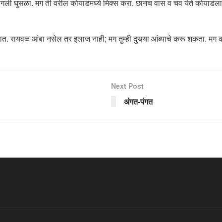
ांगली घुसळा. मग ती वरील कोयाडंमध्ये मिक्स करा. छानच वास व चव येते कोयाडंला
ात. रायवळ आंबा नसेल तर इलाज नाही; मग तुम्ही दुसर्‍या आंब्याचे करू शकता. 
Next Post
अंगत-पंगत