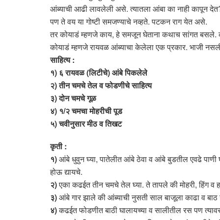
आंब्याची आढी लावलेली असे. त्यातला आंबा का नाही कापून देत
पण ते वय या गोष्टी समजण्याचे नव्हते. पटकन राग येत असे.
तर कोयाडं म्हणजे काय, हे समजून घेताना कथाच सांगत बसले
कोयाडं म्हणजे रायवळ आंब्याचा केलेला एक प्रकार. भाजी नस
साहित्य :
१) ६ रायवळ (लिटीचे) आंबे पिकलेले
२) तीन चमचे तेल व फोडणीचे साहित्य
३) दोन चमचे गूळ
४) १/२ चमचा मोहरीची पूड
५) चवीनुसार मीठ व तिखट
कृती :
१)
आंबे धुवुन घ्या, पातेलीत आंबे ठेवा व आंबे बुडतील एवढे
होऊ द्यायचे.
२)
एका कढईत तीन चमचे तेल घ्या. ते तापले की मोहरी, हिंग व
३)
आंबे गार झाले की आंब्याची नुसती साल बाजूला काढा व बाठ
४)
कढईत फोडणीत बाठी घालायच्या व सालीतील रस पण त्या