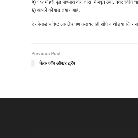
५)
१/२ मोहरी पूड पाण्यात दोन तास भिजवून ठेवा, नंतर रवीने च
६)
आपले कोयाडं तयार आहे.
हे कोयाडं चविष्ट लागतेच.पण करायलाही सोपे व थोड्या जिन्नस
Previous Post
फेक जॉब ऑफर ट्रॅप