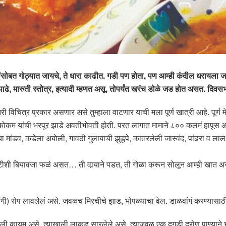
ोबत गोठ्यात जायचे, ते धारा काढीत. गडी पण होता, पण आम्ही कंदील धरायला जात 
पाढे, मारुती स्तोत्र, इत्यादी म्हणत असू. तोपर्यंत खरंच डोळे जड होत असत. दि
ी विचित्र प्रकार असणार असे तुम्हाला वाटणार याची मला पूर्ण खात्री आहे. पू
कोकम यांची भरपूर झाडे अवतीभोवती होती. परत लागात मामाने ८०० कलमं हापूस आं
 मांडव, कडेला अबोली, गावठी गुलाबाची झुडूपे, कातरलेली जास्वंद, पांढरा व लाल चा
र छोटीशी बियावजा फळं असत… ती वार्‍याने पडत, ती गोळा करून सोलून आम्ही खात अस
ंगी) रोप लावलेलं असे. जवळच मिरचीचे झाड, भोपळ्याचा वेल. डाळवांगं करण्यासा
पेली कायम असे. त्याखाली लाकूड सारलेले असे. त्याजवळ एक दगडी द्रोण पाण्याने 