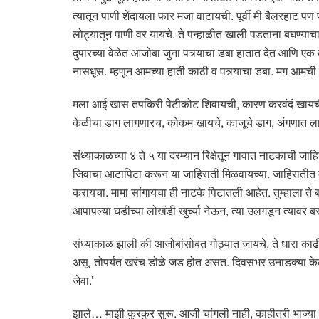
त्यातून पाणी शेंदायला फार मजा वाटायची. पूर्वी मी बैलरहाट पण
लोट्यातून पाणी वर यायचे. ते पन्हाळीत खाली पडताना बघण्याच
दुपारच्या वेळेत आजोबा जुना पत्र्याचा डबा हातात देत आणि ए
नासधूस. म्हणून आमच्या हाती काठी व पत्र्याचा डबा. मग आमची 
मला आई खास तपकिरी पेटीकोट शिवायची, कारण करवंदं खायची 
केळीचा डाग लागणारच, कोकम खायचे, काजूचे डाग, अंगणात लाल म
संध्याकाळच्या ४ ते ५ या दरम्यान रिक्षेतून गावात नाटकाची ज
जिवाचा आटापिटा करून या जाहिराती मिळवायच्या. जाहिरातीत 
करायचा. मामा सांगायचा ही नाटके पिटातली आहेत. तुम्हाला ते
आपापल्या घडीच्या लोखंडी खुर्च्या नेऊन, त्या उलगडून त्यावर 
संध्याकाळ झाली की आजोबांसोबत गोठ्यात जायचे, ते धारा काढीत.
असू. तोपर्यंत खरंच डोळे जड होत असत. दिवसभर उनाडक्या के
जेवा.’
झाले… माझी कुरकुर सुरू. आजी चांगली नाही, काहीतरी भाज्या