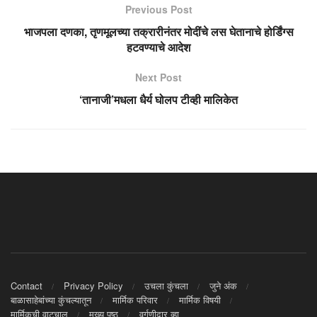
Previous Post
भाजपला दणका, तृणमूलच्या तक्रारीनंतर मोदींचे लस घेतानाचे होर्डिंग्स
हटवण्याचे आदेश
Next Post
‘तानाजी’मधला धैर्य घोलप टीव्ही मालिकेत
Contact
Privacy Policy
उचला कुंचला
जुने अंक
बाळासाहेबांच्या कुंचल्यातून
मार्मिक परिवार
मार्मिक विषयी
मार्मिकची वाटचाल
मुख्य पृष्ठ
वर्गणीदार व्हा