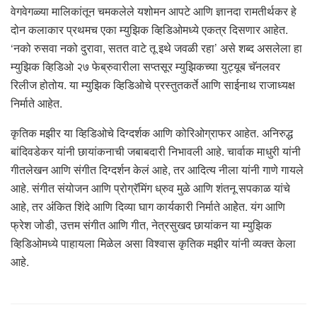
वेगवेगळ्या मालिकांतून चमकलेले यशोमन आपटे आणि ज्ञानदा रामतीर्थकर हे
दोन कलाकार प्रथमच एका म्युझिक व्हिडिओमध्ये एकत्र दिसणार आहेत.
‘नको रुसवा नको दुरावा, सतत वाटे तू इथे जवळी रहा’ असे शब्द असलेला हा
म्युझिक व्हिडिओ २७ फेब्रुवारीला सप्तसूर म्युझिकच्या युट्यूब चॅनलवर
रिलीज होतोय. या म्युझिक व्हिडिओचे प्रस्तुतकर्ते आणि साईनाथ राजाध्यक्ष
निर्माते आहेत.
कृतिक मझीर या व्हिडिओचे दिग्दर्शक आणि कोरिओग्राफर आहेत. अनिरुद्ध
बांदिवडेकर यांनी छायांकनाची जबाबदारी निभावली आहे. चार्वाक माधुरी यांनी
गीतलेखन आणि संगीत दिग्दर्शन केलं आहे, तर आदित्य नीला यांनी गाणे गायले
आहे. संगीत संयोजन आणि प्रोग्रॅमिंग ध्रुव मुळे आणि शंतनू सपकाळ यांचे
आहे, तर अंंकित शिंदे आणि दिव्या घाग कार्यकारी निर्माते आहेेत. यंग आणि
फ्रेश जोडी, उत्तम संगीत आणि गीत, नेत्रसुखद छायांकन या म्युझिक
व्हिडिओमध्ये पाहायला मिळेल असा विश्वास कृतिक मझीर यांनी व्यक्त केला
आहे.