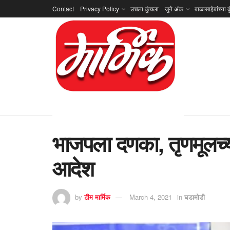
Contact
Privacy Policy
उचला कुंचला
जुने अंक
बाळासाहेबांच्या क
भाजपला दणका, तृणमूलच्या 
आदेश
by
टीम मार्मिक
March 4, 2021
in
घडामोडी