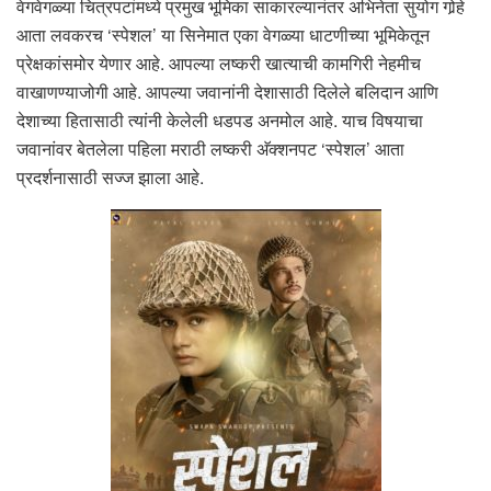
वेगवेगळ्या चित्रपटांमध्ये प्रमुख भूमिका साकारल्यानंतर अभिनेता सुयोग गोर्‍हे
आता लवकरच ‘स्पेशल’ या सिनेमात एका वेगळ्या धाटणीच्या भूमिकेतून
प्रेक्षकांसमोर येणार आहे. आपल्या लष्करी खात्याची कामगिरी नेहमीच
वाखाणण्याजोगी आहे. आपल्या जवानांनी देशासाठी दिलेले बलिदान आणि
देशाच्या हितासाठी त्यांनी केलेली धडपड अनमोल आहे. याच विषयाचा
जवानांवर बेतलेला पहिला मराठी लष्करी अ‍ॅक्शनपट ‘स्पेशल’ आता
प्रदर्शनासाठी सज्ज झाला आहे.