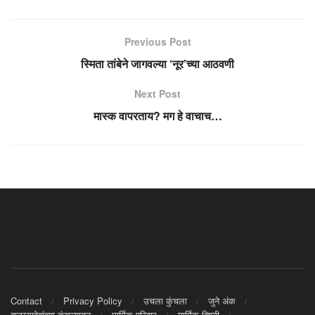
Previous Post
स्मिता तांबेने जागवल्या ‘नूर’च्या आठवणी
Next Post
मास्क वापरताय? मग हे वाचाच…
Contact
Privacy Policy
उचला कुंचला
जुने अंक
बाळासाहेबांच्या कुंचल्यातून
मार्मिक परिवार
मार्मिक विषयी