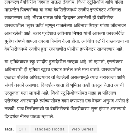
लवकरच वेबसिरीज विश्वात पाऊल ठेवतोय. जिओ स्टुडिओज आणि गोल्ड
माऊन्टेन पिक्चर्सच्या या नव्या वेबसिरीजमध्ये रणदीप इन्स्पेक्टर अविनाश
साकारणार आहे. नीरज पाठक यांचे दिग्दर्शन असलेली ही वेबसिरीज
वास्तवातील ‘सुपर कॉप’ म्हणून गाजलेल्या अविनाश मिश्रा यांच्या जीवनावर
आधारलेली आहे. उत्तर प्रदेशात अविनाश मिश्रा यांनी आपल्या कारकीर्दीत
गुन्हेगारांमध्ये आपला दबदबा निर्माण केला होता. त्यांचीच स्टोरी दाखवणार्‍या या
वेबसिरीजमध्ये रणदीप हुडा खणखणीत पोलीस इन्स्पेक्टर साकारणार आहे.
या भूमिकेबाबत खुद्द रणदीप हुडादेखील उत्सूक आहे. तो म्हणतो, इन्स्पेक्टर
अविनाशची ही भूमिका खूपच दमदार असेल असे मला वाटते. वास्तवातील
एखाद्या पोलीस अधिकार्‍यावर ती बेतलेली असल्यामुळे त्यात थरारकता आणि
संघर्ष नक्की असणार. दिग्दर्शक आता ही भूमिका कशी करवून घेतात त्याची
उत्सुकता मला लागली आहे. जिओ स्टुडिओजसोबत माझा हा पहिलाच
प्रोजेक्ट असल्यामुळे त्यांच्यासोबत काम करायला एक वेगळा अनुभव असेल हे
नक्की. याच डिसेंबरमध्ये या वेबसिरीजचे चित्रीकरण सुरू होणार असल्याचे
दिग्दर्शक नीरज पाठक म्हणाले.
Tags:
OTT
Randeep Hooda
Web Series