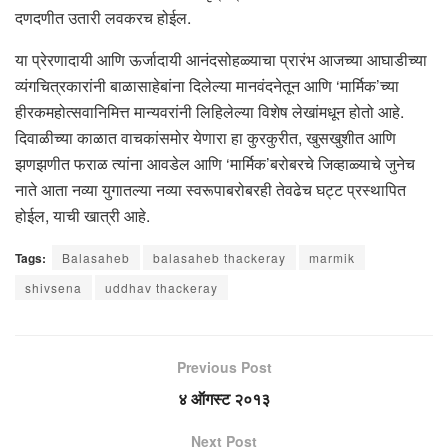
दणदणीत उतारी लवकरच होईल.
या प्रेरणादायी आणि ऊर्जादायी आनंदसोहळ्याचा प्रारंभ आजच्या आघाडीच्या
व्यंगचित्रकारांनी बाळासाहेबांना दिलेल्या मानवंदनेतून आणि ‘मार्मिक’च्या
हीरकमहोत्सवानिमित्त मान्यवरांनी लिहिलेल्या विशेष लेखांमधून होतो आहे.
दिवाळीच्या काळात वाचकांसमोर येणारा हा कुरकुरीत, खुसखुशीत आणि
झणझणीत फराळ त्यांना आवडेल आणि ‘मार्मिक’बरोबरचे जिव्हाळ्याचे जुनेच
नाते आता नव्या युगातल्या नव्या स्वरूपाबरोबरही तेवढेच घट्ट प्रस्थापित
होईल, याची खात्री आहे.
Tags:
Balasaheb
balasaheb thackeray
marmik
shivsena
uddhav thackeray
Previous Post
४ ऑगस्ट २०१३
Next Post