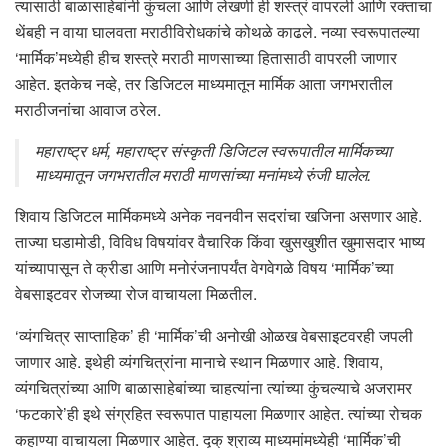
त्यासाठी बाळासाहेबांनी कुंचला आणि लेखणी ही शस्त्रं वापरली आणि रक्ताचा
थेंबही न वाया घालवता मराठीविरोधकांचे कोथळे काढले. नव्या स्वरूपातल्या
‘मार्मिक’मध्येही हीच शस्त्रे मराठी माणसाच्या हितासाठी वापरली जाणार
आहेत. इतकेच नव्हे, तर डिजिटल माध्यमातून मार्मिक आता जगभरातील
मराठीजनांचा आवाज ठरेल.
महाराष्ट्र धर्म, महाराष्ट्र संस्कृती डिजिटल स्वरूपातील मार्मिकच्या
माध्यमातून जगभरातील मराठी माणसांच्या मनांमध्ये रुंजी घालेल.
शिवाय डिजिटल मार्मिकमध्ये अनेक नवनवीन सदरांचा खजिना असणार आहे.
ताज्या घडामोडी, विविध विषयांवर वैचारिक किंवा खुसखुशीत खुमासदार भाष्य
यांच्यापासून ते क्रीडा आणि मनोरंजनापर्यंत वेगवेगळे विषय ‘मार्मिक’च्या
वेबसाइटवर रोजच्या रोज वाचायला मिळतील.
‘व्यंगचित्र साप्ताहिक’ ही ‘मार्मिक’ची अनोखी ओळख वेबसाइटवरही जपली
जाणार आहे. इथेही व्यंगचित्रांना मानाचे स्थान मिळणार आहे. शिवाय,
व्यंगचित्रांच्या आणि बाळासाहेबांच्या चाहत्यांना त्यांच्या कुंचल्याचे अजरामर
‘फटकारे’ही इथे संग्रहित स्वरूपात पाहायला मिळणार आहेत. त्यांच्या रोचक
कहाण्या वाचायला मिळणार आहेत. दृक् श्राव्य माध्यमांमध्येही ‘मार्मिक’ची