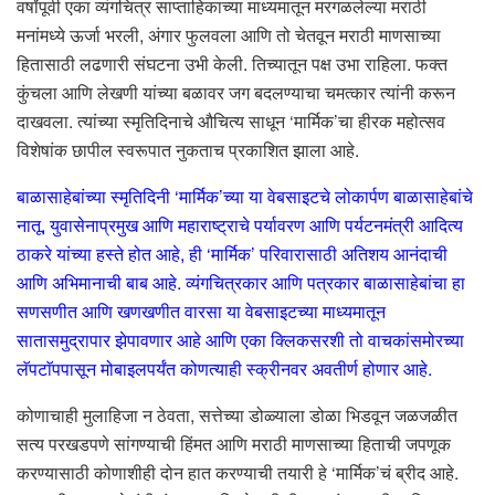
वर्षांपूर्वी एका व्यंगचित्र साप्ताहिकाच्या माध्यमातून मरगळलेल्या मराठी
मनांमध्ये ऊर्जा भरली, अंगार फुलवला आणि तो चेतवून मराठी माणसाच्या
हितासाठी लढणारी संघटना उभी केली. तिच्यातून पक्ष उभा राहिला. फक्त
कुंचला आणि लेखणी यांच्या बळावर जग बदलण्याचा चमत्कार त्यांनी करून
दाखवला. त्यांच्या स्मृतिदिनाचे औचित्य साधून ‘मार्मिक’चा हीरक महोत्सव
विशेषांक छापील स्वरूपात नुकताच प्रकाशित झाला आहे.
बाळासाहेबांच्या स्मृतिदिनी ‘मार्मिक’च्या या वेबसाइटचे लोकार्पण बाळासाहेबांचे
नातू, युवासेनाप्रमुख आणि महाराष्ट्राचे पर्यावरण आणि पर्यटनमंत्री आदित्य
ठाकरे यांच्या हस्ते होत आहे, ही ‘मार्मिक’ परिवारासाठी अतिशय आनंदाची
आणि अभिमानाची बाब आहे. व्यंगचित्रकार आणि पत्रकार बाळासाहेबांचा हा
सणसणीत आणि खणखणीत वारसा या वेबसाइटच्या माध्यमातून
सातासमुद्रापार झेपावणार आहे आणि एका क्लिकसरशी तो वाचकांसमोरच्या
लॅपटाॅपपासून मोबाइलपर्यंत कोणत्याही स्क्रीनवर अवतीर्ण होणार आहे.
कोणाचाही मुलाहिजा न ठेवता, सत्तेच्या डोळ्याला डोळा भिडवून जळजळीत
सत्य परखडपणे सांगण्याची हिंमत आणि मराठी माणसाच्या हिताची जपणूक
करण्यासाठी कोणाशीही दोन हात करण्याची तयारी हे ‘मार्मिक’चं ब्रीद आहे.