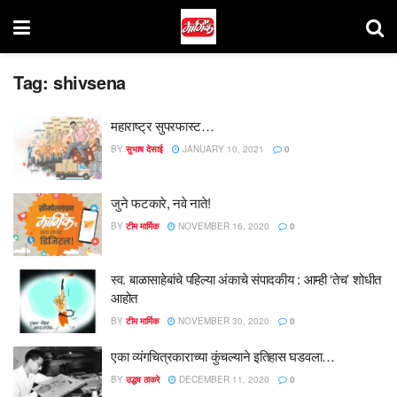
Tag:
shivsena
महाराष्ट्र सुपरफास्ट…
BY
सुभाष देसाई
JANUARY 10, 2021
0
जुने फटकारे, नवे नाते!
BY
टीम मार्मिक
NOVEMBER 16, 2020
0
स्व. बाळासाहेबांचे पहिल्या अंकाचे संपादकीय : आम्ही ‘तेच’ शोधीत
आहोत
BY
टीम मार्मिक
NOVEMBER 30, 2020
0
एका व्यंगचित्रकाराच्या कुंचल्याने इतिहास घडवला…
BY
उद्धव ठाकरे
DECEMBER 11, 2020
0