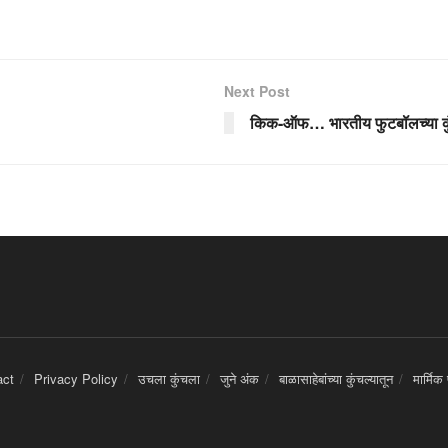
Next Post
किक-ऑफ… भारतीय फुटबॉलच्या कुं
act
Privacy Policy
उचला कुंचला
जुने अंक
बाळासाहेबांच्या कुंचल्यातून
मार्मिक