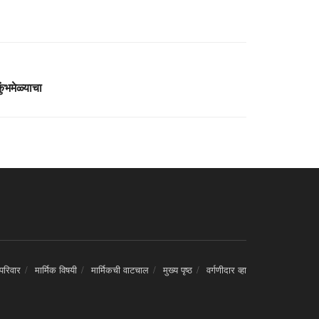
भमेळ्याचा
 परिवार
मार्मिक विषयी
मार्मिकची वाटचाल
मुख्य पृष्ठ
वर्गणीदार व्हा