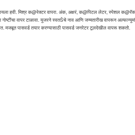
टाळायला हवी. मिश्र क@रेक्टर वापरा. अंक, अक्षरं, क@पिटल लेटर, स्पेशल क@रॅक्
ा गोष्टींचा वापर टाळावा. युजरने स्वतŠचे नाव आणि जन्मतारीख वापरून अल्फान्यु
त. मजबूत पासवर्ड तयार करण्यासाठी पासवर्ड जनरेटर टूलदेखील वापरू शकतो.