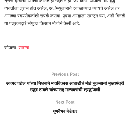
त्रास देण्याचा आमचा कोणताही उद्देश नाही. जर कोणी आजारी, वयोवृद्ध
व्यक्तीला त्रास होत असेल, अॅम्ब्युलन्सने दवाखान्यात न्यायचे असेल तर
आमच्या स्वयंसेवकांशी संपर्क करावा. पृपया आम्हाला समजून घ्या, अशी विनंती
या पत्रकाद्वारे संयुक्त किसान मोर्चाने केली आहे.
सौजन्य-
सामना
Previous Post
अहमद पटेल यांच्या निधनाने महाविकास आघाडीचे मोठे नुकसान! मुख्यमंत्री
उद्धव ठाकरे यांच्यासह मान्यवरांची श्रद्धांजली
Next Post
गुणवैभव बेडेकर