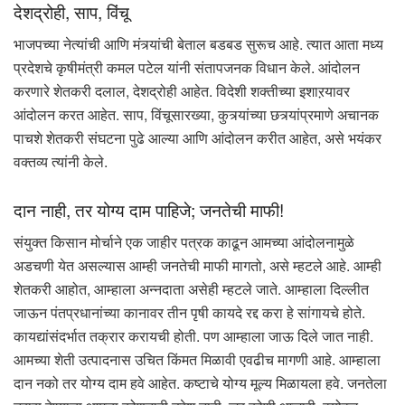
देशद्रोही, साप, विंचू
भाजपच्या नेत्यांची आणि मंत्र्यांची बेताल बडबड सुरूच आहे. त्यात आता मध्य
प्रदेशचे कृषीमंत्री कमल पटेल यांनी संतापजनक विधान केले. आंदोलन
करणारे शेतकरी दलाल, देशद्रोही आहेत. विदेशी शक्तीच्या इशाऱयावर
आंदोलन करत आहेत. साप, विंचूसारख्या, कुत्र्यांच्या छत्र्यांप्रमाणे अचानक
पाचशे शेतकरी संघटना पुढे आल्या आणि आंदोलन करीत आहेत, असे भयंकर
वक्तव्य त्यांनी केले.
दान नाही, तर योग्य दाम पाहिजे; जनतेची माफी!
संयुक्त किसान मोर्चाने एक जाहीर पत्रक काढून आमच्या आंदोलनामुळे
अडचणी येत असल्यास आम्ही जनतेची माफी मागतो, असे म्हटले आहे. आम्ही
शेतकरी आहोत, आम्हाला अन्नदाता असेही म्हटले जाते. आम्हाला दिल्लीत
जाऊन पंतप्रधानांच्या कानावर तीन पृषी कायदे रद्द करा हे सांगायचे होते.
कायद्यांसंदर्भात तक्रार करायची होती. पण आम्हाला जाऊ दिले जात नाही.
आमच्या शेती उत्पादनास उचित किंमत मिळावी एवढीच मागणी आहे. आम्हाला
दान नको तर योग्य दाम हवे आहेत. कष्टाचे योग्य मूल्य मिळायला हवे. जनतेला