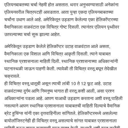
एलियनबाबतच्या चर्चा नेहमी होत असतात. थरार अनुभवण्यासाठी अनेकांना
एलियनवरील चित्रपटही आवडतात. आता पुन्हा एकदा एलियनबाबतच्या
चर्चांना उधाण आले आहे. अमेरिकेतून उड्डाण केलेल्या एका हेलिकॉप्टरच्या
वैमानिकाला वाळवंटात एक विचित्र गोष्ट दिसली. त्यानंतर एलियन पृथ्वीवर
उतरल्याच्या चर्चा सुरू झाल्या आहेत.
अमेरिकेतून उड्डाण केलेले हेलिकॉप्टर उटाह वाळवंटात आले असता,
वैमानिकाला एक विशाल आणि विचित्र आकृती दिसली. त्याने याबाबत
स्थानिक प्रशासनाला माहिती दिली. स्थानिक प्रशासनाच्या अधिकाऱ्यांनी
घटनास्थळी जाऊन पाहणी केली. त्यावेळी ती विचित्र वस्तू बघून तेदेखील
चक्रावले.
ही विचित्र वस्तू धातूची असून त्याची लांबी 10 ते 12 फूट आहे. उटाह
वाळवंटाच्या दुर्गम आणि निमनुष्य भागात ही वस्तू कशी आली, असा प्रश्न
अधिकाऱ्यांना पडला आहे. आपण याआधी उड्डाण करताना अशी वस्तू पाहिली
नसल्याने आपण स्थानिक प्रशासनाला याबाबतची माहिती दिल्याचे वैमानिक
ब्रेट हुचिंग्स यांनी एका वृत्तवाहिनीला सांगितले. हेलिकॉप्टरमध्ये असलेल्या
बायोलॉजिस्टनेही ही विचित्र वस्तू असल्याचे सांगत याबाबत प्रशासनाला
माहिती दऊन तपास करण्याची गरज व्यक्त केली. याआधी अशी वस्तू कधीही