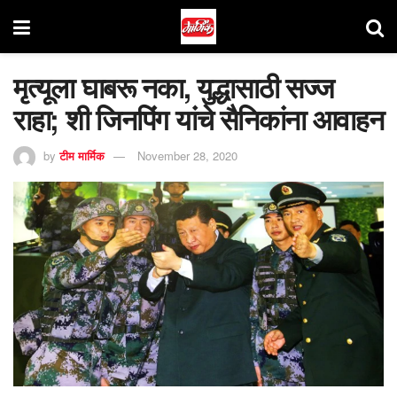
मृत्यूला घाबरू नका, युद्धासाठी सज्ज
राहा; शी जिनपिंग यांचे सैनिकांना आवाहन
by
टीम मार्मिक
November 28, 2020