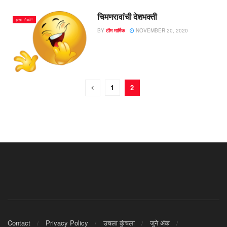
चिमणरावांची देशभक्ती
हसा लेको!
BY
टीम मार्मिक
NOVEMBER 20, 2020
1
2
Contact
Privacy Policy
उचला कुंचला
जुने अंक