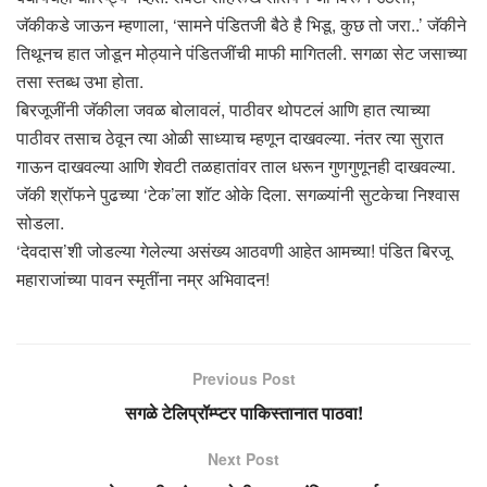
जॅकीकडे जाऊन म्हणाला, ‘सामने पंडितजी बैठे है भिडू, कुछ तो जरा..’ जॅकीने
तिथूनच हात जोडून मोठ्याने पंडितजींची माफी मागितली. सगळा सेट जसाच्या
तसा स्तब्ध उभा होता.
बिरजूजींनी जॅकीला जवळ बोलावलं, पाठीवर थोपटलं आणि हात त्याच्या
पाठीवर तसाच ठेवून त्या ओळी साध्याच म्हणून दाखवल्या. नंतर त्या सुरात
गाऊन दाखवल्या आणि शेवटी तळहातांवर ताल धरून गुणगुणूनही दाखवल्या.
जॅकी श्रॉफने पुढच्या ‘टेक’ला शॉट ओके दिला. सगळ्यांनी सुटकेचा निश्वास
सोडला.
‘देवदास’शी जोडल्या गेलेल्या असंख्य आठवणी आहेत आमच्या! पंडित बिरजू
महाराजांच्या पावन स्मृतींना नम्र अभिवादन!
Previous Post
सगळे टेलिप्रॉम्प्टर पाकिस्तानात पाठवा!
Next Post