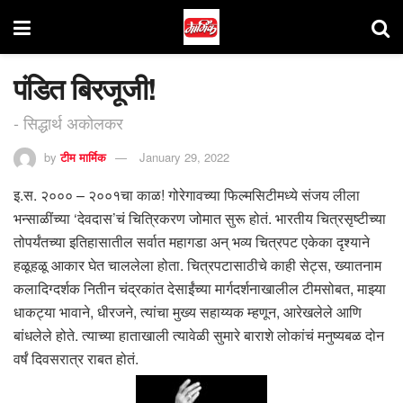
पंडित बिरजूजी!
- सिद्धार्थ अकोलकर
by
टीम मार्मिक
January 29, 2022
इ.स. २००० – २००१चा काळ! गोरेगावच्या फिल्मसिटीमध्ये संजय लीला
भन्साळींच्या ‘देवदास’चं चित्रिकरण जोमात सुरू होतं. भारतीय चित्रसृष्टीच्या
तोपर्यंतच्या इतिहासातील सर्वात महागडा अन् भव्य चित्रपट एकेका दृश्याने
हळूहळू आकार घेत चाललेला होता. चित्रपटासाठीचे काही सेट्स, ख्यातनाम
कलादिग्दर्शक नितीन चंद्रकांत देसाईंच्या मार्गदर्शनाखालील टीमसोबत, माझ्या
धाकट्या भावाने, धीरजने, त्यांचा मुख्य सहाय्यक म्हणून, आरेखलेले आणि
बांधलेले होते. त्याच्या हाताखाली त्यावेळी सुमारे बाराशे लोकांचं मनुष्यबळ दोन
वर्षं दिवसरात्र राबत होतं.