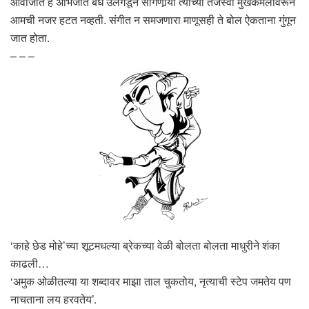
आवाजात हे अभिजात बंध उलगडून सांगणार्‍या त्यांच्या तेजस्वी मुखकमलावरून
आमची नजर हटत नव्हती. संगीत न समजणारा माणूसही ते बोल ऐकताना गुंगून
जात होता.
– – –
‘काहे छेड मोहे’च्या शूटमधल्या ब्रेकच्या वेळी बोलता बोलता माधुरीने शंका
काढली…
‘अमुक ओळीतल्या या शब्दावर माझा ताल चुकतोय, नृत्याची स्टेप जमतेय पण
नाचताना लय हरवतेय’.