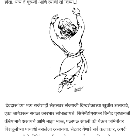
होता. धन्य ते गुरूजी आणि त्यांची ती शिष्या..!!
‘देवदास’च्या भव्य राजेशाही सेट्सवर संजयजी दिग्दर्शकाच्या खुर्चीत असायचे,
एका जागेवरून सगळा कारभार सांभाळायचे. सिनेमॅटोग्राफर बिनोद प्रधानजी
कॅमेर्‍यामागे असायचे आणि माझा भाऊ, पळापळ संपली की येऊन जमिनीवर
बिरजूजींच्या पायाशी बसलेला असायचा. सेटवर येणारे सर्व कलाकार, अगदी