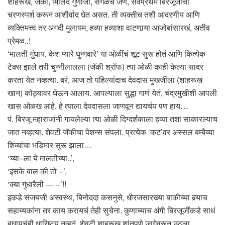
शाहरूख, जॅकी, मिलिंद गुणाजी, सगळेच जण, सर्वप्रथम बिरजूजींचा
चरणस्पर्श करून आशीर्वाद घेत असत. ती व्यक्तीच तशी आदरणीय आणि
व्यक्तिमत्त्व तर अगदी मुलायम, हव्या हव्याशा वाटणार्‍या आजोबांसारखं, अतीव
प्रेमळ..!
‘मालती गुंधाय, केश प्यारे घुन्गवारे’ या ओळींचं शूट सुरू होतं आणि कित्येक
टेक्स झाले तरी चुन्नीलालला (जॅकी श्रॉफ) त्या ओळी काही केल्या सादर
करता येत नव्हत्या. बरं, आज तो पहिल्यांदाच देवदास मुखर्जीला (शाहरूख
खान) कोठ्यावर घेऊन आलाय. आपल्याला सुद्धा गाणं येतं, चंद्रमुखीशी आपली
खास ओळख आहे, हे त्याला देवदासला जाणवून द्यायचंय पण हाय…
पं. बिरजू महाराजांनी गायलेल्या त्या ओळी दिग्दर्शकाला हव्या तशा साकारल्याच
जात नव्हत्या. शेवटी जॅकीचा पेशन्स संपला. प्रत्येक ‘कट’वर अस्सल बम्बैय्या
शिव्यांचा भडिमार सुरू झाला…
‘च्या–ला ये मालतीच्या..’,
‘इसके बाल की तो –’,
‘क्या गुंधारैली — –’!!
इकडे संजयजी अस्वस्थ, बिनोददा कसनुसे, धीरजसारख्या बाकीच्या बर्‍याच
सहाय्यकांना तर काय करायचं तेही सुचेना. कुणाच्याच अंगी बिरजूजींकडे साधं
बघायचंही धारिष्ट्य नव्हतं. शेवटी शाहरूख शांतपणे जागेवरून उठला,