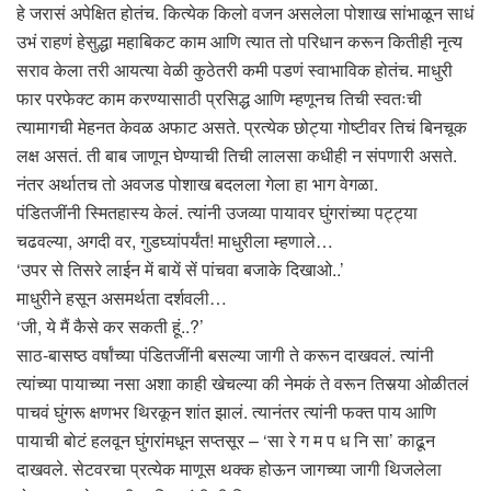
हे जरासं अपेक्षित होतंच. कित्येक किलो वजन असलेला पोशाख सांभाळून साधं
उभं राहणं हेसुद्धा महाबिकट काम आणि त्यात तो परिधान करून कितीही नृत्य
सराव केला तरी आयत्या वेळी कुठेतरी कमी पडणं स्वाभाविक होतंच. माधुरी
फार परफेक्ट काम करण्यासाठी प्रसिद्ध आणि म्हणूनच तिची स्वतःची
त्यामागची मेहनत केवळ अफाट असते. प्रत्येक छोट्या गोष्टीवर तिचं बिनचूक
लक्ष असतं. ती बाब जाणून घेण्याची तिची लालसा कधीही न संपणारी असते.
नंतर अर्थातच तो अवजड पोशाख बदलला गेला हा भाग वेगळा.
पंडितजींनी स्मितहास्य केलं. त्यांनी उजव्या पायावर घुंगरांच्या पट्ट्या
चढवल्या, अगदी वर, गुडघ्यांपर्यंत! माधुरीला म्हणाले…
‘उपर से तिसरे लाईन में बायें सें पांचवा बजाके दिखाओ..’
माधुरीने हसून असमर्थता दर्शवली…
‘जी, ये मैं कैसे कर सकती हूं..?’
साठ-बासष्ठ वर्षांच्या पंडितजींनी बसल्या जागी ते करून दाखवलं. त्यांनी
त्यांच्या पायाच्या नसा अशा काही खेचल्या की नेमकं ते वरून तिसर्‍या ओळीतलं
पाचवं घुंगरू क्षणभर थिरकून शांत झालं. त्यानंतर त्यांनी फक्त पाय आणि
पायाची बोटं हलवून घुंगरांमधून सप्तसूर – ‘सा रे ग म प ध नि सा’ काढून
दाखवले. सेटवरचा प्रत्येक माणूस थक्क होऊन जागच्या जागी थिजलेला