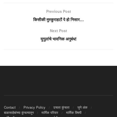
Previous Post
किसीकी मुस्कुराहटों पे हो निसार…
Next Post
युगुलांचे भावनिक अनुबंध!
Contact
Privacy Policy
उचला कुंचला
जुने अंक
बाळासाहेबांच्या कुंचल्यातून
मार्मिक परिवार
मार्मिक विषयी