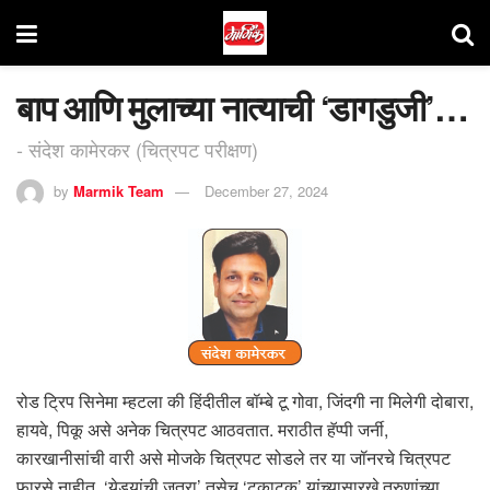
बाप आणि मुलाच्या नात्याची ‘डागडुजी’…
- संदेश कामेरकर (चित्रपट परीक्षण)
by
Marmik Team
December 27, 2024
रोड ट्रिप सिनेमा म्हटला की हिंदीतील बॉम्बे टू गोवा, जिंदगी ना मिलेगी दोबारा,
हायवे, पिकू असे अनेक चित्रपट आठवतात. मराठीत हॅप्पी जर्नी,
कारखानीसांची वारी असे मोजके चित्रपट सोडले तर या जॉनरचे चित्रपट
फारसे नाहीत. ‘येड्यांची जत्रा’ तसेच ‘टकाटक’ यांच्यासारखे तरुणांच्या