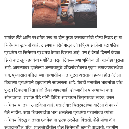
शशांक शेंडे आणि प्रथमेश परब या दोन मुख्य कलाकारांची योग्य निवड हा या
सिनेमाचा यूएसपी आहे. टाइमपास सिनेमातून लोकप्रिय झालेला स्टायलिश
प्रथमेश या सिनेमात प्रथमच वेगळा दिसला आहे. पण हे वेगळं दिसणं केवळ
झिरो कट लुक इतकंच मर्यादित नसून टिकल्याच्या भूमिकेत तो अंतर्बाह्य घुसला
आहे. आपल्यावर झालेल्या अन्यायामुळे वडिलांबरोबरच एकूण समाजव्यवस्थेचा
राग, प्रवासात वडिलांच्या नात्यातील गाठ सुटत असताना हळवा होत गेलेला
टिकल्या प्रथमेशने हळुवारपणे साकारला आहे. शेवटी मनातील भावनांचा बांध
फुटून टिकल्या रिता होतो तेव्हा आपल्याही डोळ्यातील पापण्यांच्या कडा
ओलावतात. शशांक शेंडे यांनी विविध आशयघन चित्रपटात सहज, तरल
अभिनयाचा ठसा उमटविला आहे. मसालेदार चित्रपटांच्या वाटेला ते फारसे
गेले नाहीत. अशा चित्रपटांचा भाग असलेला प्रथमेश परबसोबत त्यांचा
अभिनय विरुद्ध न ठरता एकमेकांना पूरक ठरलेला दिसतो. शेंडे यांचा दोन
संवादामधील पॉज, शालजोडीतील बोल सिनेमाची खुमारी वाढवतो. ग्रामीण