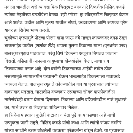
मनाला भावतील असे व्यावसायिक चित्रपट बनवणारे दिग्दर्शक मिलिंद कवडे
त्यांच्या नेहमीच्या पठडीपेक्षा वेगळा ‘श्री गणेशा’ हा संवेदनशील चित्रपट घेऊन
आले आहेत. वडील आणि मुलगा यातील संघर्ष, कडवटपणा आणि अव्यक्त प्रेम
यावर हा सिनेमा भाष्य करतो.
चुकीच्या कृत्यामुळे पोटचा पोरगा वाया जाऊ नये म्हणून काळजावर दगड ठेवून
भाऊसाहेब पाटील (शशांक शेंडे) आपला मुलगा टिकल्या याला (प्रथमेश परब)
बालसुधारगृहात पाठवतात. परंतु तिथे टिकल्या अजूनच बिघडत जाताना
दिसतो. वडिलांनी आपल्या आयुष्याचा खेळखंडोबा केला, याचा राग
टिकल्याच्या मनात आहे. दोन वर्षांनी टिकल्याच्या आईची तब्येत ठीक
नसल्यामुळे न्यायालयीन परवानगी घेऊन भाऊसाहेब टिकल्याला गावाकडे
न्यायला येतात. बालसुधारगृह ते कोकणातील गाव या प्रवासात त्यांच्यात
वादसंवाद घडतात. घाटातील वळणदार रस्त्याच्या सोबत बापलेकातील
नातेसंबंधही वळण घेताना दिसतात. टिकल्या आणि वडिलांमधील नाते सुधारते
का, याचे उत्तर हा चित्रपट पाहिल्यावर मिळेल.
हा सिनेमा पाहताना कुठेही कंटाळा न येता पुढे काय घडणार आहे याची
उत्सुकता जागी राहते. मिलिंद कवडे यांची कथा आणि त्यांनी संजय नवगिरे
यांच्या साथीने उत्तम बांधलेली पटकथा प्रेक्षकांना बांधून ठेवते. या प्रवासात