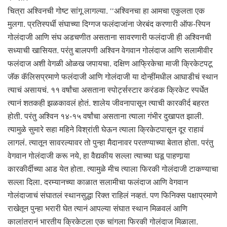
चित्रा अश्विनची गोष्ट सांगू लागल्या. ‘‘अश्विनचा हा आमचा एकुलता एक
मुलगा. प्रतिस्पर्धी संघाच्या दिग्गज फलंदाजांना जेरबंद करणारी ऑफ-स्पिन
गोलंदाजी आणि संघ अडचणीत असताना सावरणारी फलंदाजी ही अश्विनची
सध्याची खासियत. परंतु बालपणी अश्विन वेगवान गोलंदाज आणि सलामीवीर
फलंदाज अशी वेगळी ओळख जपायचा. दक्षिण आफ्रिकेचा माजी क्रिकेटपटू
जॅक कॅलिसप्रमाणे फलंदाजी आणि गोलंदाजी या दोन्हींमधील आघाडीचं स्थान
त्याचं असायचं. ११ वर्षांचा असताना स्पोर्ट्सस्टार करंडक क्रिकेट स्पर्धेत
त्यानं शतकही झळकावलं होतं. शालेय जीवनापासून त्याची कारकीर्द बहरत
होती. परंतु अश्विन १४-१५ वर्षांचा असताना त्याला गंभीर दुखापत झाली.
त्यामुळे सुमारे सहा महिने विश्रांती घेऊन त्याला क्रिकेटपासून दूर राहावं
लागलं. त्यातून सावरल्यावर तो पुन्हा मैदानावर परतण्याच्या बेतात होता. परंतु
वेगवान गोलंदाजी करू नये, हा वैद्यकीय सल्ला त्याच्या घडू पाहणार्‍या
कारकीर्दीच्या आड येत होता. त्यामुळे मीच त्याला फिरकी गोलंदाजी टाकण्याचा
सल्ला दिला. दरम्यानच्या काळात सलामीचा फलंदाज आणि वेगवान
गोलंदाजाचं संघातलं स्थानसुद्धा रिक्त राहिलं नव्हतं. पण फिनिक्स पक्षाप्रमाणे
राखेतून पुन्हा भरारी घेत त्यानं आपल्या संघात स्थान मिळवलं आणि
कालांतरानं भारतीय क्रिकेटला एक चांगला फिरकी गोलंदाज मिळाला.