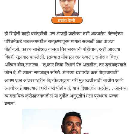
ही शिदोरी काही वर्षांपूर्वीची. पण आजही जशीच्या तशी आठवतेय. चेन्नईच्या
पश्चिमेकडे माबल्लममधील रामकृष्णापुरम भागात सकाळी आठ वाजता
पोहोचलो. कारण साडेआठ वाजता निवासस्थानी पोहोचावं, अशी आदल्या
दिवशी खूणगाठ बांधलेली. इतक्यात मोबाइल खणखणला, समोरून चित्रा
अश्विन बोलू लागल्या, ‘‘तू कार किंवा रिक्षानं येत असशील, तर ड्रायव्हरकडे
फोन दे. मी त्याला समजावून सांगते. आमच्या घरापर्यंत कसं पोहाचायचं!’’
आपण एका आंतरराष्ट्रीय क्रिकेटपटूच्या घरी मुलाखतीसाठी जातोय आणि
त्याची आई आपल्याला घरी कसं पोहोचावं, याचं दिशादर्शन करतेय… आजच्या
व्यावसायिक क्रीडाजगतातील या दुर्मीळ अनुभूतीनं मला प्रथमच धक्का
बसला.