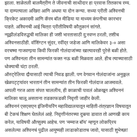
झाला. शाळेतली बालमैत्रीण ते जीवनाची साथीदार हा प्रवास तितकाच रम्य.
या दाम्पत्याला अखिरा आणि अधया या दोन कन्या. सध्या प्रीती अश्विनची
क्रिकेट अकादमी आणि कॅरम बॉल मीडिया या माध्यम कंपनीचा कारभार
पाहते. अश्विनची आई चित्रा प्रीतीविषयी कौतुकानं सांगते.
न्यूझीलंडविरुद्धची मालिका ही जशी भारतासाठी दु:स्वप्न ठरली, तशीच
अश्विनसाठीही. वॉशिंग्टन सुंदर, रवींद्र जडेजा आणि मालिकेवर ३-० असा
वरचष्मा गाजवणार्‍या किवी फिरकी गोलंदाजांच्या खात्यावरही पुरेसे बळी होते.
पण अश्विनला तीन सामन्यांत फक्त नऊ बळी मिळवता आले. हीच त्याच्यासाठी
धोक्याची घंटा ठरली.
ऑस्ट्रेलिया दौर्‍यासाठी त्याची निवड झाली. पण वेगवान गोलंदाजांना अनुकूल
खेळपट्ट्यांवर भारतानं तीन सामन्यांत तीन फिरकी गोलंदाज आजमावले.
आपली गरज आता संपत चाललीय, ही काळाची पावलं ओळखून अश्विननं
मालिका चालू असताना तडकाफडकी निवृत्ती जाहीर केली.
अश्विननं एसएसएन इंजिनीयरिंग महाविद्यालयातून माहिती-तंत्रज्ञान विषयातून
बी टेकचं शिक्षण घेतलेलं आहे. निवृत्तीनंतरच्या दुसर्‍या डावात तो आणखी काय
करेल, याविषयी औत्सुक्य आहेच. पण ‘मम्माज बॉय’ म्हणून लोकप्रिय
असलेल्या अश्विनचं पुढील आयुष्यही लाडाकोडातच जावो, यासाठी शुभेच्छा!