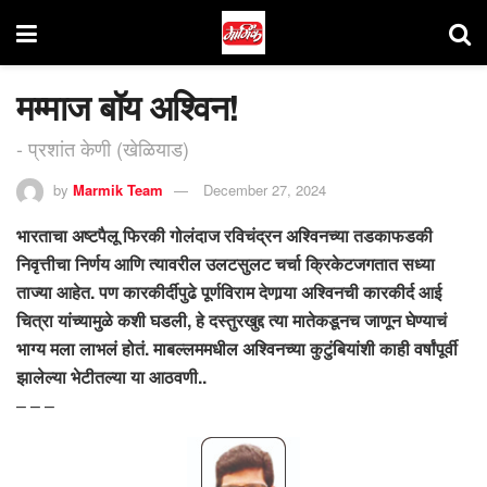
मम्माज बॉय अश्विन!
- प्रशांत केणी (खेळियाड)
by
Marmik Team
December 27, 2024
भारताचा अष्टपैलू फिरकी गोलंदाज रविचंद्रन अश्विनच्या तडकाफडकी
निवृत्तीचा निर्णय आणि त्यावरील उलटसुलट चर्चा क्रिकेटजगतात सध्या
ताज्या आहेत. पण कारकीर्दीपुढे पूर्णविराम देणार्‍या अश्विनची कारकीर्द आई
चित्रा यांच्यामुळे कशी घडली, हे दस्तुरखुद्द त्या मातेकडूनच जाणून घेण्याचं
भाग्य मला लाभलं होतं. माबल्लममधील अश्विनच्या कुटुंबियांशी काही वर्षांपूर्वी
झालेल्या भेटीतल्या या आठवणी..
– – –