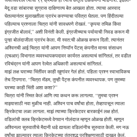
मेदू वडा सांबारचा सुग्रास दाक्षिणात्य बेत आखला होता. त्याचा आस्वाद
घेतल्यानंतर मुलाखतीला प्रारंभ करण्याचा पवित्रा घेतला. पण हिंदीतल्या
पहिल्याच प्रश्नाला चित्रा यांनी सावधपणे रोखलं. ‘‘कृपया तमिळ किंवा
इंग्रजीत बोलावं,’’ अशी विनंती केली. इंग्रजीच्याच पर्यायाची निवड करून मी
पुन्हा बोलंदाजीला प्रारंभ केला. मी स्वत:ची ओळख करून दिली. त्यानंतर
अश्विनची आई चित्रा यांनी आपण निप्पॉन पेंटस् कंपनीत मानव संसाधन
(एचआर) विभागात व्यवस्थापकपदावर कार्यरत असल्याचं सांगितलं, तर वडील
रविचंद्रन यांनी आपण रेल्वेत अधिकारी असल्याचं सांगितलं.
माझं लक्ष घराच्या भिंतींवर काही खुणांवर गेलं होतं. पहिला प्रश्न स्वाभाविकच
तेच टिपणारा. ‘‘चित्रा मॅडम, तुम्ही पेंट्स कंपनीत व्यवस्थापक. पण तुमच्या
घरच्या काही भिंती अशा कशा?’’
चित्रा यांनी स्मित केलं आणि त्या कथन करू लागल्या. ‘‘तुमचा प्रश्न
माझ्यासाठी नवा मुळीच नाही. अश्विन पाच वर्षांचा होता, तेव्हापासून त्याला
क्रिकेटचा लळा लागला. माझं त्याच्या क्रिकेटवर बारकाईनं लक्ष होतं.
वडिलांची क्लब क्रिकेटमध्ये वेगवान गोलंदाज म्हणून ओळख होती. म्हणून
अश्विनला सुरुवातीचे मैदानी धडे द्यायला वडिलांनीच सुरुवात केली. मग नऊ
वर्षांचा झाल्यावर त्याला क्रिकेटच्या तंत्रशुद्ध प्रशिक्षणासाठी दाखल केलं.