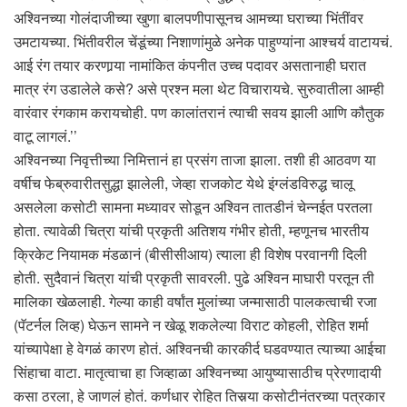
अश्विनच्या गोलंदाजीच्या खुणा बालपणीपासूनच आमच्या घराच्या भिंतींवर
उमटायच्या. भिंतीवरील चेंडूंच्या निशाणांमुळे अनेक पाहुण्यांना आश्चर्य वाटायचं.
आई रंग तयार करणार्‍या नामांकित कंपनीत उच्च पदावर असतानाही घरात
मात्र रंग उडालेले कसे? असे प्रश्न मला थेट विचारायचे. सुरुवातीला आम्ही
वारंवार रंगकाम करायचोही. पण कालांतरानं त्याची सवय झाली आणि कौतुक
वाटू लागलं.’’
अश्विनच्या निवृत्तीच्या निमित्तानं हा प्रसंग ताजा झाला. तशी ही आठवण या
वर्षीच फेब्रुवारीतसुद्धा झालेली, जेव्हा राजकोट येथे इंग्लंडविरुद्ध चालू
असलेला कसोटी सामना मध्यावर सोडून अश्विन तातडीनं चेन्नईत परतला
होता. त्यावेळी चित्रा यांची प्रकृती अतिशय गंभीर होती, म्हणूनच भारतीय
क्रिकेट नियामक मंडळानं (बीसीसीआय) त्याला ही विशेष परवानगी दिली
होती. सुदैवानं चित्रा यांची प्रकृती सावरली. पुढे अश्विन माघारी परतून ती
मालिका खेळलाही. गेल्या काही वर्षांत मुलांच्या जन्मासाठी पालकत्वाची रजा
(पॅटर्नल लिव्ह) घेऊन सामने न खेळू शकलेल्या विराट कोहली, रोहित शर्मा
यांच्यापेक्षा हे वेगळं कारण होतं. अश्विनची कारकीर्द घडवण्यात त्याच्या आईचा
सिंहाचा वाटा. मातृत्वाचा हा जिव्हाळा अश्विनच्या आयुष्यासाठीच प्रेरणादायी
कसा ठरला, हे जाणलं होतं. कर्णधार रोहित तिसर्‍या कसोटीनंतरच्या पत्रकार