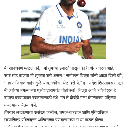
मी सावधपणे म्हटलं की, ‘‘मी तुमच्या इमारतीपासून काही अंतरावरच आहे.
साडेआठ वाजता मी तुमच्या घरी असेन.’’ समोरून चित्रा यांनी आज्ञा दिली की,
‘‘मग अजिबात बाहेर कुठे थांबू नकोस. थेट घरी ये.’’ हा आदेश शिरसावंद्य मानून
मी त्यांच्या बंगल्याच्या प्रवेशद्वारापर्यंत पोहोचलो. चित्रा आणि रविचंद्रन हे
दांपत्य दरवाजावर स्वागतासाठी उभे. मग ते दोघंही मला बंगल्याच्या पहिल्या
मजल्यावर घेऊन गेले.
हँगरवर लटकणार्‍या असंख्य जर्सीज, चषक-करंडक आणि ऐतिहासिक
छायाचित्रं रविचंद्रन अश्विनच्या पराक्रमाच्या गाथा मांडत होत्या.
जर्सीजवरील त्याचा ९९ क्रमांक हा त्याचं कर्तृत्व ठळकपणा मांडणारा. इडली-