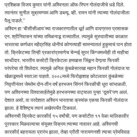
प्रशिक्षक विजय कुमार यांनी अश्विनला ऑफ-स्पिन गोलंदाजीचे धडे दिले.
त्यानंतर सुनील सुब्रमण्यम आणि डब्ल्यू. व्ही. रामन यांनी त्याच्या गोलंदाजीला
पैलू पाडले.’’
अश्विन हा ‘बीसीसीआय’च्या राजकारणातील धूर्त आणि वादग्रस्त प्रशासक
एन. श्रीनिवासन यांच्या तमिळनाडू राज्यातील. त्यामुळे सुरुवातीच्या काळात
भारताचा कर्णधार महेंद्रसिंह धोनीचं कोणत्याही सामन्यातलं हुकुमाचं पान होता
तो. क्रिकेटच्या तिन्ही प्रकारांप्रमाणेच चेन्नई सुपर किंग्जमध्येही तो माहीचा
साथीदार. भारतीय कसोटी क्रिकेटला हमखास जिंकून देणार्‍या फिरकी
परंपरेचा तो शिलेदार. त्यामुळे अनिल कुंबळेसारखा महान फिरकी गोलंदाज या
खेळाडूमध्ये स्वत:ला पाहतो. २००८मध्ये फिरोझशाह कोटलावर कुंबळेच्या
निवृत्तीनंतर जेमतेम दोन-तीन वर्षं हरभजन सिंगनं फिरकीची धुरा सांभाळली.
पण अश्विनच्या विश्वासार्हतेमुळे हरभजनच्या वाट्याला पुन्हा ‘दूसरे’पण आलं.
देशात असो, वा परदेशात अश्विन भारताचा क्रमांक एकचा फिरकी गोलंदाज
झाला. हे वैशिष्ट्य त्यानं अखेरपर्यंत टिकवलं.
अश्विनची क्रिकेट कारकीर्द १५ वर्षांची. पण कसोटीत ११ वेळा मालिकावीर
पुरस्कार मिळवल्याचा संयुक्त विक्रम त्याच्या नावावर आहे. अश्विनची
कारकीर्द बहरायला प्रारंभ झाला, तेव्हा प्रीती नारायणनशी त्याचा प्रेमविवाह