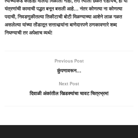
त्याच्याकडे काहीही मलिदा मिळाला नाही, तरी त्याला छळत राहायचं, ही या
यंत्रणांची कामाची पद्धत बनून बसली आहे… नंतर कोणत्या ना कोणत्या
पदाची, निवडणुकीतल्या तिकीटाची बोटी मिळण्याच्या आशेने लाळ गळत
असलेल्या यांच्या तोंडातून सत्ताधार्‍यांना बाणेदारपणे ठणकावणारे शब्द
निघण्याची तर अपेक्षाच व्यर्थ!
Previous Post
कुंपणावरून…
Next Post
दिवाळी अंकांतील खिडक्यांचा चावट चित्रभ्रम!