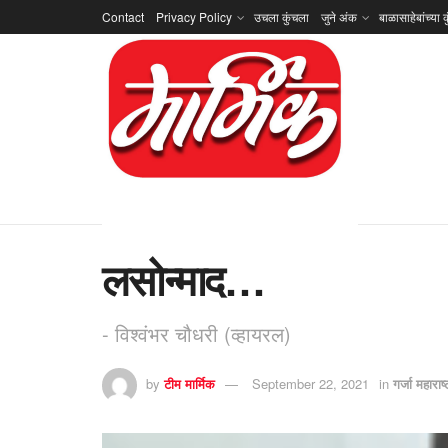
Contact
Privacy Policy
उचला कुंचला
जुने अंक
बाळासाहेबांच्या क
लसोन्माद…
- विश्वंभर चौधरी (व्हायरल)
by
टीम मार्मिक
September 22, 2021
in
गर्जा महाराष्