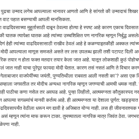
ण पुढचा उन्माद लगेच आपल्याला भानावर आणतो आणि हे सांगतो की उन्मादाचं शि
यंत वाट पहात बसण्याची आपली मानसिकता.
वाढदिवसाच्या मुहूर्तासाठी दाबून ठेवल्या होत्या हे स्पष्ट आहे कारण एकाच दिवसा
ातक त्यापेक्षा घातक आहे त्यांच्या उच्चशिक्षित पण नागरिक म्हणून निर्बुद्ध असलेल्
ं हेही त्यांच्या वाढदिवसासाठी राखीव ठेवलं आहे हे कळण्याइतकीही अक्कल त्या
ी. मोदी आपल्याला माणूस समजले असते तर लस उपलब्ध झाली तशी पटापट दिली असती
िक तयार न होता फक्त मतदार तयार केला जात आहे. यातून लोकशाही कुठं पोहोच
ं जात नाही याचा पुरेपूर फायदा मोदी घेतात. कारण तसं नसतं आणि ते विचार करणार
ा गेलाबाजार वाजपेयींच्या जयंती, पुण्यतिथीला राबवता आली नसती का’? असा एक 
ी आम्हाला जगवतील तर मोदीच अन्यथा नागरिक म्हणून जगण्याची आमची धमक नाही. न
काही पाठीचा कणा नसेल तर अवघड आहे. पुन्हा लिहीतो, आत्ममग्नता कौतुकास्प
ल्या सगळ्यांचं मानवी कर्तव्य आहे. ही आत्ममग्नता या देशाला पूर्णत: खड्ड्यात घा
वाढदिवसापर्यंत वेठीला धरून मग द्यावी हे अजिबात योग्य नाही. लस ही जीवनावश्यक 
असं म्हणून त्यांना माफ करून टाका. तुमच्यातला नागरिक मात्र जिवंत ठेवा. जगभरातल
ळेपणा नाही.