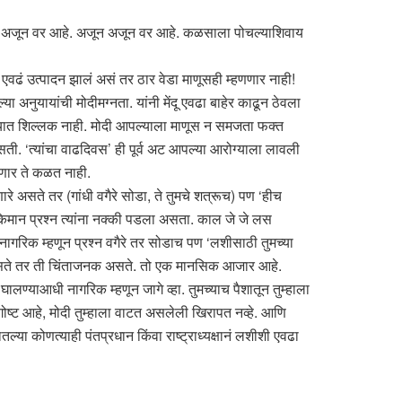
खर अजून वर आहे. अजून अजून वर आहे. कळसाला पोचल्याशिवाय
त एवढं उत्पादन झालं असं तर ठार वेडा माणूसही म्हणणार नाही!
या अनुयायांची मोदीमग्नता. यांनी मेंदू एवढा बाहेर काढून ठेवला
ंच्यात शिल्लक नाही. मोदी आपल्याला माणूस न समजता फक्त
. ‘त्यांचा वाढदिवस’ ही पूर्व अट आपल्या आरोग्याला लावली
णार ते कळत नाही.
े असते तर (गांधी वगैरे सोडा, ते तुमचे शत्रूच) पण ‘हीच
किमान प्रश्न त्यांना नक्की पडला असता. काल जे जे लस
ागरिक म्हणून प्रश्न वगैरे तर सोडाच पण ‘लशीसाठी तुमच्या
द नसते तर ती चिंताजनक असते. तो एक मानसिक आजार आहे.
लण्याआधी नागरिक म्हणून जागे व्हा. तुमच्याच पैशातून तुम्हाला
गोष्ट आहे, मोदी तुम्हाला वाटत असलेली खिरापत नव्हे. आणि
्या कोणत्याही पंतप्रधान किंवा राष्ट्राध्यक्षानं लशीशी एवढा