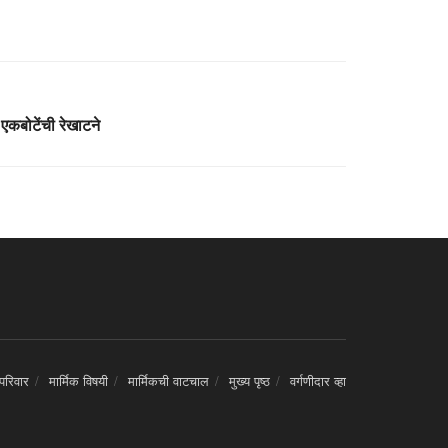
 एकबोटेंची रेखाटने
 परिवार
मार्मिक विषयी
मार्मिकची वाटचाल
मुख्य पृष्ठ
वर्गणीदार व्हा