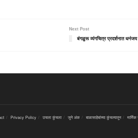
Next Post
बंगळुरू व्यंगचित्र प्रदर्शनात धनंजय
act
Privacy Policy
उचला कुंचला
जुने अंक
बाळासाहेबांच्या कुंचल्यातून
मार्मिक