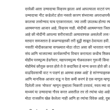
दरवेळी आता उन्मादाचा विक्रम झाला असं आपल्याला वाटतं प
उन्मादाचा नीट कडेलोट होत नसतो कारण शंभराव्या अपराधापर्
कालचा लसोन्माद याच प्रकारातला. ज्या लशी उपलब्ध होत्या त्या 
आत्ममग्नता आजार आहे, विक्रम नाही. मोदींची आत्ममग्नता जितकी घ
आहे की मोदींनी आपल्या शरीरासाठी अत्यावश्यक असलेली लस देण
मतदार समजतात हे कळण्याइतकी तरी बुद्धी शाबूत ठेवायला हव
नसती! मोदीकाळाचा सगळ्यात मोठा तोटा असा की भारतात नागर
संघ आणि भाजपाच्या कार्यकर्त्यांना विचार करायला कधीच शिकवल
मोहीम परमपूज्य हेडगेवार, महापरमपूज्य गोळवलकर गुरूजी किंव
मोहीमेचं कौतुक करत होते ते ते कदाचित हे मान्य करत होते क
वाढदिवसाची वाट न पाहणं हा आमचा हक्क आहे’ हे सांगण्याइत
आणि मानसिक आजार वाढू न देता कमी करणं हे एक माणूस म्हणून आप
दिलेली लस ‘मोफत’ म्हणून तुम्हाला भिकारी ठरवावं, स्वतःच्या 
माध्यमं या उन्मादाचा गौरव करत असतील तर तो त्यांचा धंदा आहे 
मोठा राजकीय खेळ केलेला नाही आणि हा त्यांचा विवेक आहे, दुब