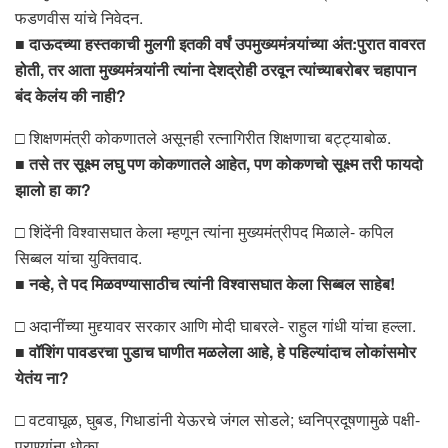
फडणवीस यांचे निवेदन.
■
दाऊदच्या हस्तकाची मुलगी इतकी वर्षं उपमुख्यमंत्र्यांच्या अंत:पुरात वावरत
होती, तर आता मुख्यमंत्र्यांनी त्यांना देशद्रोही ठरवून त्यांच्याबरोबर चहापान
बंद केलंय की नाही?
□ शिक्षणमंत्री कोकणातले असूनही रत्नागिरीत शिक्षणाचा बट्ट्याबोळ.
■
तसे तर सूक्ष्म लघु पण कोकणातले आहेत, पण कोकणचो सूक्ष्म तरी फायदो
झालो हा का?
□ शिंदेंनी विश्वासघात केला म्हणून त्यांना मुख्यमंत्रीपद मिळाले- कपिल
सिब्बल यांचा युक्तिवाद.
■
नव्हे, ते पद मिळवण्यासाठीच त्यांनी विश्वासघात केला सिब्बल साहेब!
□ अदानींच्या मुद्द्यावर सरकार आणि मोदी घाबरले- राहुल गांधी यांचा हल्ला.
■
वॉशिंग पावडरचा पुडाच घाणीत मळलेला आहे, हे पहिल्यांदाच लोकांसमोर
येतंय ना?
□ वटवाघूळ, घुबड, गिधाडांनी येऊरचे जंगल सोडले; ध्वनिप्रदूषणामुळे पक्षी-
प्राण्यांना धोका.