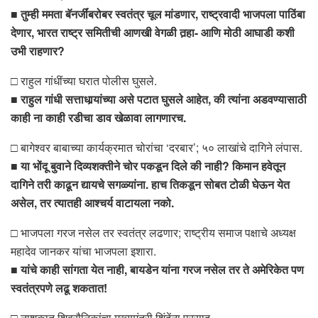
■
तुम्ही ममता बॅनर्जींबरोबर स्वतंत्र चूल मांडणार, राष्ट्रवादी भाजपला पाठिंबा
देणार, भारत राष्ट्र समितीची आणखी वेगळी तर्‍हा- आणि मोठी आघाडी कशी
उभी राहणार?
□ राहुल गांधींच्या घरात पोलीस घुसले.
■
राहुल गांधी सत्ताधार्‍यांच्या असे पटात घुसले आहेत, की त्यांना अडवण्यासाठी
काही ना काही रडीचा डाव खेळावा लागणारच.
□ बागेश्वर बाबाच्या कार्यक्रमात चोरांचा ‘दरबार’; ५० लाखांचे दागिने लंपास.
■
या भोंदू बुवाने दिव्यशक्तीने चोर पकडून दिले की नाही? किमान हवेतून
दागिने तरी काढून द्यायचे सगळ्यांना. हाच तिकडून सोबत टोळी घेऊन येत
असेल, तर त्यातही आश्चर्य वाटायला नको.
□ भाजपला गरज नसेल तर स्वतंत्र लढणार; राष्ट्रीय समाज पक्षाचे अध्यक्ष
महादेव जानकर यांचा भाजपला इशारा.
■
यांचे काही सांगता येत नाही, बायडेन यांना गरज नसेल तर ते अमेरिकेत पण
स्वतंत्रपणे लढू शकतात!
□ नाशकात शिवसैनिकांचा मुख्यमंत्री शिंदेंना प्रसाद.