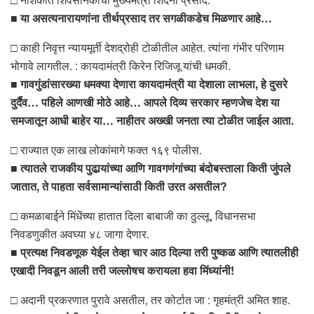
■
या असत्यनारायणांना तीर्थप्रसाद तर सगळीकडेच मिळणार आहे…
□ काही निवृत्त न्यायमूर्ती देशद्रोही टोळीतील आहेत. त्यांना गंभीर परिणाम
भोगावे लागतील. : कायदामंत्री किरेन रिजिजू यांची धमकी.
■
गावगुंडांसारख्या धमक्या देणारा कायदामंत्री या देशाला लाभला, हे दुसरे
दुर्दैव… पहिले आणखी मोठे आहे… आपले दिव्य सरकार म्हणजेच देश या
समजातून आधी बाहेर या… नाहीतर अख्खी जनता त्या टोळीत जाईल आता.
□ राज्यात एक लाख लोकांमागे फक्त १६९ पोलीस.
■
त्यातले राजकीय पुढार्‍यांच्या आणि गावगणंगांच्या बंदोबस्ताला किती जुंपले
जातात, ते पाहता सर्वसामान्यांसाठी किती उरत असतील?
□ कमळाबाईने मिंधेंच्या हातात दिला बाबाजी का ठुल्लू, विधानसभा
निवडणुकीत अवघ्या ४८ जागा देणार.
■
प्रत्यक्ष निवडणूक येईल तेव्हा चार आठ दिल्या तरी पुष्कळ आणि त्यातलीही
एखादी निवडून आली तरी जल्लोषच करायला हवा मिंध्यांनी!
□ अदानी प्रकरणात पुरावे असतील, तर कोर्टात जा : गृहमंत्री अमित शाह.