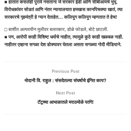
■
हातात कसलेही पुरावे नसताना जे सरकार ईडी आणि सीबीआयचे भुभू
विरोधकांवर सोडतं आणि नंतर न्यायालयात हमखास कानपिचक्या खातं, त्या
सरकारचे गृहमंत्री हे ग्यान देताहेत… कलियुग कलियुग म्हणतात ते हेच!
□ बार्शीत अल्पवयीन मुलीवर बलात्कार, डोळे फोडले, बोटे छाटली.
■
पण, आरोपी काही विशिष्ट धर्माचे नाहीत, त्यामुळे कुठे काही खळबळ नाही.
नाहीतर एव्हाना सगळा देश डोक्यावर घेतला असता सगळ्या गोदी मीडियाने.
Previous Post
मोदानी वि. राहुल : संसदेतल्या संघर्षाचे इंगित काय?
Next Post
टॅटूच्या आभाळातले मराठमोळे पतंगे!