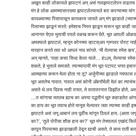
अखून काही लोकायले झपाटनं अन् असं गावझपाटलेपन वाढतच गेल
मंग हे लोक आमच्यासारख्या झपाटलेल्यायले बरा करन्याच्या मांग
कावळ्याच्या पिसापासून कायकाय जायते अन् मंग झाडाले (ज्याच्य
पिसाच्या झाडूनं मारते. हमेशाच निस्त झाडून मारून भूत काही जा
आनागत येएल भुताची पयले वळख करून घेते. भूत आपली ओळख पटक
अमक्याले झपाटलं, म्हनून कोनच्या व्हाटस्अप ग्रुपवर पोस्ट न
मारहान करते तवा थो आपलं नाव सांगते. ‘मी तेल्याचा रमेस व्ह
अन् म्हनते, ‘पाहा कसा सिधा केला याले… हंऽऽम्, तेल्याचा रम
शकते, हे भुताले समजते. त्याच्यापायी मंग भूत पटापट भगत इचार
आत्महत्या करून मेला होता ना तू? अर्जुनीच्या झाडाले गयफास 
भूत असतेच गावात. गावात असं कोनी अ‍ॅबनॉर्मली मेलं का त्याचंच
असते थे लय दिवस नाही रायत, ते वातावरनात डिझॉल होते, अस
…त सांगाचा मतलब ह्याच का अस्या पद्धतीनं भूत कहाडतेत आंगातू
का हाय का भूत तवाच होते मानूस मेल्यावर जवा त्याच्या काही इच
झपाटते असं जगू आबानं लय पूर्वीच सांगून ठिवलं हाय. (आता जगू आ
का?’, ‘तुले पोरीचा शौक हाय का?’ भूत मंग तेच्यातलं एखांदं सिले
कापून पिपयाच्या झाडाखाली ठेवून द्याची असते. ते काम राती 