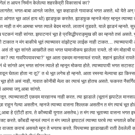
ं त आपन निर्मान केलेल्या शहरकेंद्री विकासाचं का?
 लागतेत. भगत-बाबा आनले जातेत. भूत कहाडाले गावाकडं भगत असते. थो येते अन् मंग 
ा आंगात भूत आलं हाय थो) झाडफुक करतेत. झाडफुक म्हनजे मंत्र म्हनून त्याच्या का
त नाही त मंग आमचा भगत त्याले बेदम मारते. लातानं तुडवते. याले झाडनं म्हनते. सुर
नं नाही सांगत. झपाटनारं भूत हे प्रसिद्धीपराङ्मुख की का म्हनते तसं असते
ाही टाकात न मंग बाकीचे भूतं त्याच्यावर वांझोट्या लाईक नाही टाकत… त्याच्याप
य’, असं तो भूत सांगते आखरीले तवा भगत घामाजोकय झालेला रायते. तो मंग मोहाची 
ेस का? त्या गावपिपयावरचा?’ भूत आता एकदम मानसायलं रायते. शहानं झालेलं रायते
नं थे सांगते अन् भगत सांगन त्याले हो म्हनून मोकया होते. त्याच्यापायी भगत सटा
लावून घेतला होता ना तू?’ त थे भूत लगेच हो म्हनते. आता रमस्या मेल्याचा ह्या 
 भूत होते असं नाही, गावात कोनीबी मेला का त्याचं भूत होतच असते. फकस्त नैसर्गि
ं आमचा जगू आबा सांगते.
न. त्याच्यासाटी एकदम मारहानच नाही करत. त्या झाडाले (भूतानं झपाटेल मानसाले) 
्छा राहून गेल्या असतीन. म्हनजे त्याच्या वासना शिल्लक असतीन त मंग त्याचं भूत 
बा हे एंटीटी हाय. ते कोंच्याबी युगात असतेच.) त मंग त्या भूताच्या वासना भगत इचा
क्ट करते. कोंबडी म्हनलं त्यानं त मंग ज्याले झपाटलं त्याच्या घरचे त्या भगताले कों
बारा वाजता कराचं असयते म्हून ते भगतच करते. पिपयाच्या झाडाखाली राती ठेवलेली