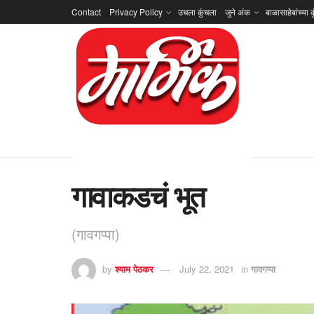
Contact
Privacy Policy
उचला कुंचला
जुने अंक
बाळासाहेबांच्या क
गावाकडचं भूत
(गावगप्पा)
by
श्याम पेठकर
July 22, 2021
in
गावगप्पा