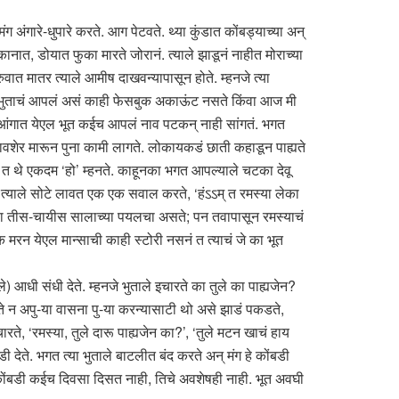
अंगारे-धुपारे करते. आग पेटवते. थ्या कुंडात कोंबड्याच्या अन्
नात, डोयात फुका मारते जोरानं. त्याले झाडूनं नाहीत मोराच्या
ुवात मातर त्याले आमीष दाखवन्यापासून होते. म्हनजे त्या
. भुताचं आपलं असं काही फेसबुक अकाऊंट नसते किंवा आज मी
ायी आंगात येएल भूत कईच आपलं नाव पटकन् नाही सांगतं. भगत
पावशेर मारून पुना कामी लागते. लोकायकडं छाती कहाडून पाह्यते
 त थे एकदम ‘हो’ म्हनते. काहूनका भगत आपल्याले चटका देवू
सट त्याले सोटे लावत एक एक सवाल करते, ‘हंऽऽम् त रमस्या लेका
किस्सा तीस-चायीस सालाच्या पयलचा असते; पन तवापासून रमस्याचं
क मरन येएल मान्साची काही स्टोरी नसनं त त्याचं जे का भूत
आधी संधी देते. म्हनजे भुताले इचारते का तुले का पाह्यजेन?
होते न अपु-या वासना पु-या करन्यासाटी थो असे झाडं पकडते,
रते, ‘रमस्या, तुले दारू पाह्यजेन का?’, ‘तुले मटन खाचं हाय
बडी देते. भगत त्या भुताले बाटलीत बंद करते अन् मंग हे कोंबडी
 कोंबडी कईच दिवसा दिसत नाही, तिचे अवशेषही नाही. भूत अवघी