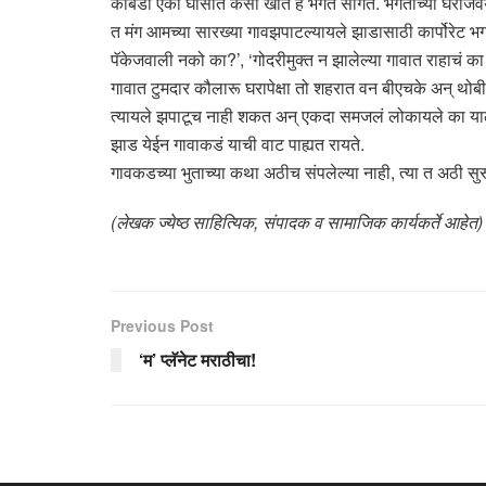
कोंबडी एका घासात कसी खाते हे भगत सांगते. भगताच्या घराजव
त मंग आमच्या सारख्या गावझपाटल्यायले झाडासाठी कार्पोरेट भ
पॅकेजवाली नको का?’, ‘गोदरीमुक्त न झालेल्या गावात राहाचं क
गावात टुमदार कौलारू घरापेक्षा तो शहरात वन बीएचके अन् थोबी विस
त्यायले झपाटूच नाही शकत अन् एकदा समजलं लोकायले का याले गा
झाड येईन गावाकडं याची वाट पाह्यत रायते.
गावकडच्या भुताच्या कथा अठीच संपलेल्या नाही, त्या त अठी सुर
(लेखक ज्येष्ठ साहित्यिक, संपादक व सामाजिक कार्यकर्ते आहेत)
Previous Post
‘म’ प्लॅनेट मराठीचा!