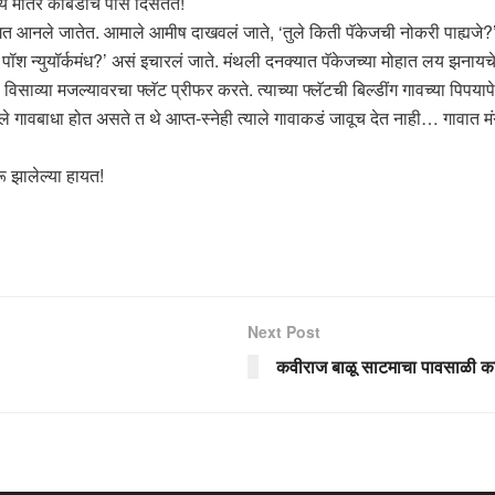
य मातर कोंबडीचे पीसं दिसतेत!
गत आनले जातेत. आमाले आमीष दाखवलं जाते, ‘तुले किती पॅकेजची नोकरी पाह्यजे?’,
ा पॉश न्युयॉर्कमंध?’ असं इचारलं जाते. मंथली दनक्यात पॅकेजच्या मोहात लय झनाय
ाव्या मजल्यावरचा फ्लॅट प्रीफर करते. त्याच्या फ्लॅटची बिल्डींग गावच्या पिपयापेक्ष
वबाधा होत असते त थे आप्त-स्नेही त्याले गावाकडं जावूच देत नाही… गावात मंग जि
ू झालेल्या हायत!
Next Post
कवीराज बाळू साटमाचा पावसाळी कव