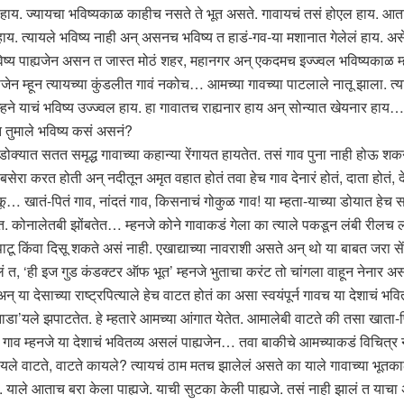
 हाय. ज्यायचा भविष्यकाळ काहीच नसते ते भूत असते. गावायचं तसं होएल हाय. आता ग
हाय. त्यायले भविष्य नाही अन् असनच भविष्य त हाडं-गव-या मशानात गेलेलं हाय. असे
िष्य पाह्यजेन असन त जास्त मोठं शहर, महानगर अन् एकदमच इज्ज्वल भविष्यकाळ म्
जेन म्हून त्यायच्या कुंडलीत गावं नकोच… आमच्या गावच्या पाटलाले नातू झाला. त्य
 म्हने याचं भविष्य उज्ज्वल हाय. हा गावातच राह्यनार हाय अन् सोन्यात खेयनार हाय
 तुमाले भविष्य कसं असनं?
डोक्यात सतत समृद्ध गावाच्या कहान्या रेंगायत हायतेत. तसं गाव पुना नाही होऊ श
रा करत होती अन् नदीतून अमृत वहात होतं तवा हेच गाव देनारं होतं, दाता होतं, द
ातं-पितं गाव, नांदतं गाव, किसनाचं गोकुळ गाव! या म्हता-याच्या डोयात हेच सपन रा
ेत. कोनालेतबी झोंबतेत… म्हनजे कोने गावाकडं गेला का त्याले पकडून लंबी रीलच 
ाटू किंवा दिसू शकते असं नाही. एखाद्याच्या नावराशी असते अन् थो या बाबत जरा सें
ं झालं त, ‘ही इज गुड कंडक्टर ऑफ भूत’ म्हनजे भुताचा करंट तो चांगला वाहून नेनार 
 देसाच्या राष्ट्रपित्याले हेच वाटत होतं का असा स्वयंपूर्न गावच या देशाचं भवि
ाडा’यले झपाटतेत. हे म्हतारे आमच्या आंगात येतेत. आमालेबी वाटते की तसा खाता-प
 गाव म्हनजे या देशाचं भवितव्य असलं पाह्यजेन… तवा बाकीचे आमच्याकडं विचित्र
ायले वाटते, वाटते कायले? त्यायचं ठाम मतच झालेलं असते का याले गावाच्या भूतका
. याले आताच बरा केला पाह्यजे. याची सुटका केली पाह्यजे. तसं नाही झालं त याचा