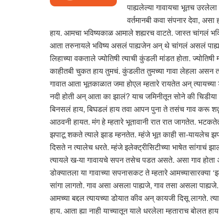
पाह्यलेल्या गावायचा भूतच उरलेला
वर्तमानबी कवा संपनार देवा, असा 
हाय. आमचा भविष्यकाळ आमाले शह्यरच वाटते. जास्त चांगलं भव
आता तरुनायले भविष्य असलं पाह्यजेन अन् थे चांगलं असलं पाह्य
लिहाच्या वकताले ज्योतिषी त्याची कुंडली मांडत होता. ज्योतिषी
काहीतबी चुकत हाय तुमचं. कुंडलीत तुमच्या गावा लेहला असन त
गावात आता भूतकाळात जमा होएल म्हतारे रायतेत अन् त्यायच्या 
नदी होती अन् आता का झालं? याच जमिनीतून सोने की चिडीया बसे
बिनसलं हाय, बिघडलं हाय तवा आपन पुना ते तसंच गाव करू शकू… ख
आठवनी हायत. मंग हे म्हतारे भूतावानी रात रात जागतेत. भटकत
झपाटू शकते त्याले झाड म्हनतेत. म्हंजे भूत काही सा-यायलेच झप
दिसते न त्यालेच धरते. म्हंजे इलेक्ट्रीसिटीच्या भाषेत सांगाच
त्यायले ख-या गावायचे सपन तसेच पडत असते. असा गाव होता अन् या
डोक्यातला या गावाच्या सपनासकट ते म्हतारे आमच्यासारक्या ‘झ
सांगा लागतो. गाव असा असला पाह्यजे, गाव तसा असला पाह्यजे.
आमच्या बद्दल त्यायच्या डोयात कीव अन् कायजी दिसू लागते. त्य
हाय. आता ह्या नाही याच्यातून याले धरलेला म्हताराच बोलत हाय