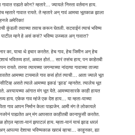
ावात राह्यते कोन? म्हतारे… ज्यायले निस्ता वर्तमान हाय.
च म्हतारे गावात रायते. ते म्हतारे अन् गावं आमचा भूतकाळ झाला
हनजे अमेरिका!
ाची कुंडली तवाच्या तवाच करून घेतली. सटवाईनं त्याचं भविष्य
… पाटील म्हने हे असं कसं? भविष्य उज्ज्वल अन् गावात?
कनार का, याचा थे इचार करतेत. हेच गाव, हेच जिमीन अन् हेच
ेशाचं भवितव्य हातं, अव्वल होतं… सारं तसंच हाय; पन काहेतबी
यते. तस्या त्यायच्या जगन्याच्या नांदत्या गावाच्या ताज्या
लावतेत आमच्या टायमाले गाव कसं होतं त्याची… आता ज्याले भूत
सीटिव्ह असते त्याले आमच्या इकडं ‘झाड’ म्हनतेत. त्यालेच भूत
असते. अस्यायच्या आंगात मंग भूत येते. आमच्यासारके काही हायत
तव्य हाय. एकेक गाव म्हंजे एक देश हाय… या म्हता-याच्या
िता गाव आपन निर्मान केला पाह्यजेन. आमी मंग ते लोकायले
 नजरेनं पाह्यतेत अन् मंग आपसात काहीतबी कानाफुसी करतेत.
ळ होएल म्हाता-यानं झपाटलं हाय. म्हता-यानं याचं झाड धरलं
 अन् आपल्या देशाचा भविष्यकाळ खराबं व्हाचा… काहूनका, ह्या