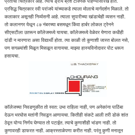
प्रतीचा चित्रकार आहे. त्याचे ड्राय ब्रश टेक्निक पाहण्यासारखे होते.
प्रसिद्ध चित्रकार रवी परांजपे यांच्याकडे त्याला मोलाचे मार्गदर्शन मिळाले. तो
कलाकार असूनही निर्व्यसनी आहे. त्याला सुपारीच्या खांडाचेही व्यसन नाही.
तो कलानगर येथून ८७ नंबरच्या बसमधून किंवा हार्बर लोकल ट्रेनने
सीएसटीला उतरून कॉलेजमध्ये यायचा. कॉलेजमध्ये वेळेवर येणारा कधीही
दांडी न मारणारा असा विद्यार्थी होता. त्या काळी तो कुणाशी जास्त बोलत नसे,
पण सगळ्यांशी मिळून मिसळून वागायचा. माझ्या हास्यविनोदावर पोट धरून
हसायचा.
कॉलेजच्या निवडणुकीत तो स्वत: उभा राहिला नाही, पण अनेकांना पाठिंबा
देऊन भरघोस मतांनी निवडून आणायचा. कितीही संकटे आली तरी डोकं शांत
ठेवून योग्य निर्णय घेण्यात तो पटाईत. त्याचे कुणाशीही भांडण नाही. तो
कुणावरही डाफरत नाही. आक्रस्ताळेपणा करीत नाही. परंतु कुणी मनातून