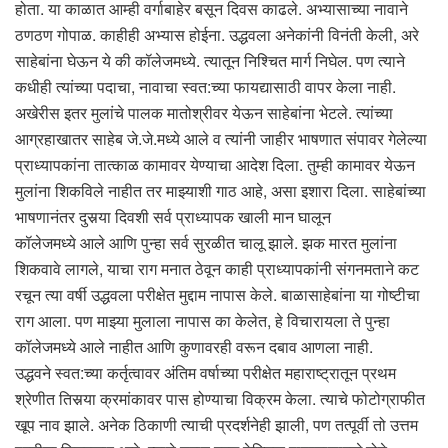
होता. या काळात आम्ही वर्गाबाहेर बसून दिवस काढले. अभ्यासाच्या नावाने
ठणठण गोपाळ. काहीही अभ्यास होईना. उद्धवला अनेकांनी विनंती केली, अरे
साहेबांना घेऊन ये की कॉलेजमध्ये. त्यातून निश्चित मार्ग निघेल. पण त्याने
कधीही त्यांच्या पदाचा, नावाचा स्वत:च्या फायद्यासाठी वापर केला नाही.
अखेरीस इतर मुलांचे पालक मातोश्रीवर येऊन साहेबांना भेटले. त्यांच्या
आग्रहाखातर साहेब जे.जे.मध्ये आले व त्यांनी जाहीर भाषणात संपावर गेलेल्या
प्राध्यापकांना तात्काळ कामावर येण्याचा आदेश दिला. तुम्ही कामावर येऊन
मुलांना शिकविले नाहीत तर माझ्याशी गाठ आहे, असा इशारा दिला. साहेबांच्या
भाषणानंतर दुसर्‍या दिवशी सर्व प्राध्यापक खाली मान घालून
कॉलेजमध्ये आले आणि पुन्हा सर्व सुरळीत चालू झाले. झक मारत मुलांना
शिकवावे लागले, याचा राग मनात ठेवून काही प्राध्यापकांनी संगनमताने कट
रचून त्या वर्षी उद्धवला परीक्षेत मुद्दाम नापास केले. बाळासाहेबांना या गोष्टीचा
राग आला. पण माझ्या मुलाला नापास का केलेत, हे विचारायला ते पुन्हा
कॉलेजमध्ये आले नाहीत आणि कुणावरही वरून दबाव आणला नाही.
उद्धवने स्वत:च्या कर्तृत्वावर अंतिम वर्षाच्या परीक्षेत महाराष्ट्रातून प्रथम
श्रेणीत तिसर्‍या क्रमांकावर पास होण्याचा विक्रम केला. त्याचे फोटोग्राफीत
खूप नाव झाले. अनेक ठिकाणी त्याची प्रदर्शनेही झाली, पण तत्पूर्वी तो उत्तम