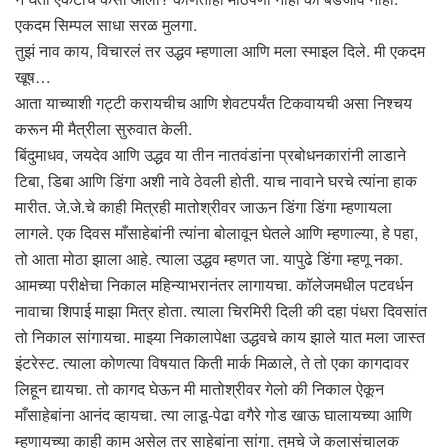
एकदम सिम्पल साधा सरळ मुलगा.
तुझं नाव काय, विचारलं तर उद्धव म्हणाला आणि मला स्माइल दिले. मी एकदम
खूष…
आता याच्याशी गट्टी करायचीच आणि शेवटपर्यंत टिकवायची असा निश्चय
करून मी मैत्रीला सुरुवात केली.
बिंदुमाधव, जयदेव आणि उद्धव या तीन नातवंडांना प्रबोधनकारांनी लाडाने
टिबा, डिबा आणि डिंगा अशी नावे ठेवली होती. याच नावाने घरचे त्यांना हाक
मारीत. जे.जे.चे काही मित्रही मातोश्रीवर जाऊन डिंगा डिंगा म्हणायला
लागले. एक दिवस माँसाहेबांनी त्यांना बोलावून घेतले आणि म्हणाल्या, हे पहा,
तो आता मोठा झाला आहे. त्याला उद्धव म्हणत जा. यापुढे डिंगा म्हणू नका.
आमच्या परीक्षेचा निकाल महिन्याभरानंतर लागायचा. कॉलेजमधील पटवर्धन
नावाचा शिपाई माझा मित्र होता. त्याला चिरमिरी दिली की दहा पंधरा दिवसांत
तो निकाल सांगायचा. माझ्या निकालापेक्षा उद्धवचे काय झाले यात मला जास्त
इंटरेस्ट. त्याला कोणत्या विषयात किती मार्क मिळाले, ते तो एका कागदावर
लिहून द्यायचा. तो कागद घेऊन मी मातोश्रीवर गेलो की निकाल ऐकून
माँसाहेबांना आनंद व्हायचा. त्या लाडू-पेढा वगैरे गोड खाऊ घालायच्या आणि
म्हणायच्या काही काम असेल तर साहेबांना सांगा. तुमचे जे कलासंचालक