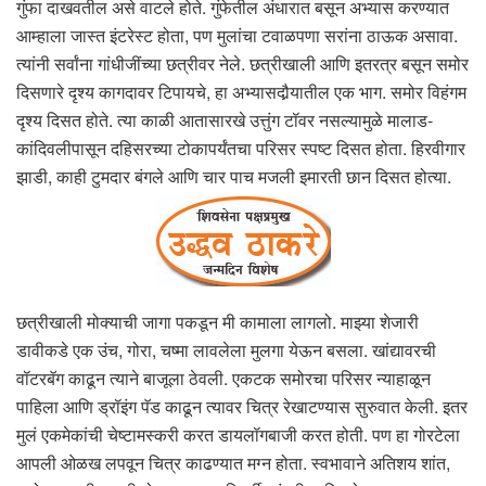
गुंफा दाखवतील असे वाटले होते. गुंफेतील अंधारात बसून अभ्यास करण्यात
आम्हाला जास्त इंटरेस्ट होता, पण मुलांचा टवाळपणा सरांना ठाऊक असावा.
त्यांनी सर्वांना गांधीजींच्या छत्रीवर नेले. छत्रीखाली आणि इतरत्र बसून समोर
दिसणारे दृश्य कागदावर टिपायचे, हा अभ्यासदौर्‍यातील एक भाग. समोर विहंगम
दृश्य दिसत होते. त्या काळी आतासारखे उत्तुंग टॉवर नसल्यामुळे मालाड-
कांदिवलीपासून दहिसरच्या टोकापर्यंतचा परिसर स्पष्ट दिसत होता. हिरवीगार
झाडी, काही टुमदार बंगले आणि चार पाच मजली इमारती छान दिसत होत्या.
छत्रीखाली मोक्याची जागा पकडून मी कामाला लागलो. माझ्या शेजारी
डावीकडे एक उंच, गोरा, चष्मा लावलेला मुलगा येऊन बसला. खांद्यावरची
वॉटरबॅग काढून त्याने बाजूला ठेवली. एकटक समोरचा परिसर न्याहाळून
पाहिला आणि ड्रॉइंग पॅड काढून त्यावर चित्र रेखाटण्यास सुरुवात केली. इतर
मुलं एकमेकांची चेष्टामस्करी करत डायलॉगबाजी करत होती. पण हा गोरटेला
आपली ओळख लपवून चित्र काढण्यात मग्न होता. स्वभावाने अतिशय शांत,