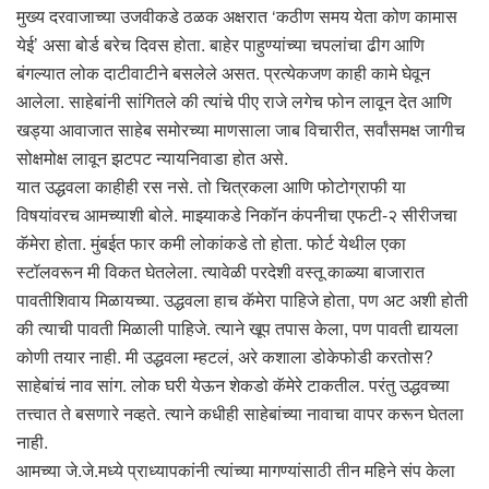
मुख्य दरवाजाच्या उजवीकडे ठळक अक्षरात ‘कठीण समय येता कोण कामास
येई’ असा बोर्ड बरेच दिवस होता. बाहेर पाहुण्यांच्या चपलांचा ढीग आणि
बंगल्यात लोक दाटीवाटीने बसलेले असत. प्रत्येकजण काही कामे घेवून
आलेला. साहेबांनी सांगितले की त्यांचे पीए राजे लगेच फोन लावून देत आणि
खड्या आवाजात साहेब समोरच्या माणसाला जाब विचारीत, सर्वांसमक्ष जागीच
सोक्षमोक्ष लावून झटपट न्यायनिवाडा होत असे.
यात उद्धवला काहीही रस नसे. तो चित्रकला आणि फोटोग्राफी या
विषयांवरच आमच्याशी बोले. माझ्याकडे निकॉन कंपनीचा एफटी-२ सीरीजचा
कॅमेरा होता. मुंबईत फार कमी लोकांकडे तो होता. फोर्ट येथील एका
स्टॉलवरून मी विकत घेतलेला. त्यावेळी परदेशी वस्तू काळ्या बाजारात
पावतीशिवाय मिळायच्या. उद्धवला हाच कॅमेरा पाहिजे होता, पण अट अशी होती
की त्याची पावती मिळाली पाहिजे. त्याने खूप तपास केला, पण पावती द्यायला
कोणी तयार नाही. मी उद्धवला म्हटलं, अरे कशाला डोकेफोडी करतोस?
साहेबांचं नाव सांग. लोक घरी येऊन शेकडो कॅमेरे टाकतील. परंतु उद्धवच्या
तत्त्वात ते बसणारे नव्हते. त्याने कधीही साहेबांच्या नावाचा वापर करून घेतला
नाही.
आमच्या जे.जे.मध्ये प्राध्यापकांनी त्यांच्या मागण्यांसाठी तीन महिने संप केला