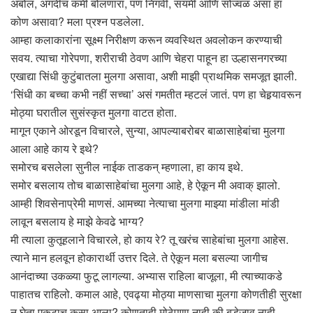
अबोल, अगदीच कमी बोलणारा, पण निगर्वी, संयमी आणि सोज्वळ असा हा
कोण असावा? मला प्रश्न पडलेला.
आम्हा कलाकारांना सूक्ष्म निरीक्षण करून व्यवस्थित अवलोकन करण्याची
सवय. त्याचा गोरेपणा, शरीराची ठेवण आणि चेहरा पाहून हा उल्हासनगरच्या
एखाद्या सिंधी कुटुंबातला मुलगा असावा, अशी माझी प्राथमिक समजूत झाली.
‘सिंधी का बच्चा कभी नहीं सच्चा’ असं गमतीत म्हटलं जातं. पण हा चेहर्‍यावरून
मोठ्या घरातील सुसंस्कृत मुलगा वाटत होता.
मागून एकाने ओरडून विचारले, सुन्या, आपल्याबरोबर बाळासाहेबांचा मुलगा
आला आहे काय रे इथे?
समोरच बसलेला सुनील नाईक ताडकन् म्हणाला, हा काय इथे.
समोर बसलाय तोच बाळासाहेबांचा मुलगा आहे, हे ऐकून मी अवाक् झालो.
आम्ही शिवसेनाप्रेमी माणसं. आमच्या नेत्याचा मुलगा माझ्या मांडीला मांडी
लावून बसलाय हे माझे केवढे भाग्य?
मी त्याला कुतूहलाने विचारले, हो काय रे? तू खरंच साहेबांचा मुलगा आहेस.
त्याने मान हलवून होकारार्थी उत्तर दिले. ते ऐकून मला बसल्या जागीच
आनंदाच्या उकळ्या फुटू लागल्या. अभ्यास राहिला बाजूला, मी त्याच्याकडे
पाहातच राहिलो. कमाल आहे, एवढ्या मोठ्या माणसाचा मुलगा कोणतीही सुरक्षा
न घेता एकटाच कसा आला? कोणताही मोठेपणा नाही की बडेजाव नाही.