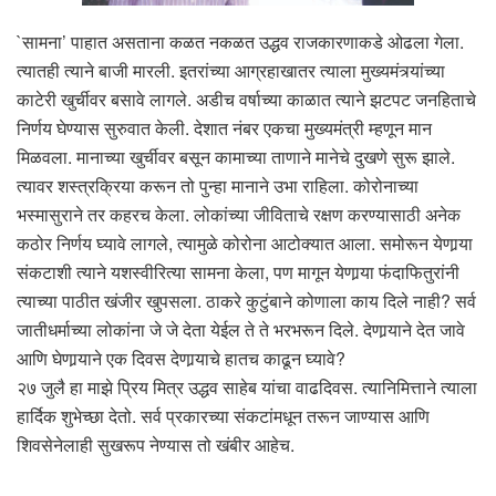
`सामना’ पाहात असताना कळत नकळत उद्धव राजकारणाकडे ओढला गेला.
त्यातही त्याने बाजी मारली. इतरांच्या आग्रहाखातर त्याला मुख्यमंत्र्यांच्या
काटेरी खुर्चीवर बसावे लागले. अडीच वर्षाच्या काळात त्याने झटपट जनहिताचे
निर्णय घेण्यास सुरुवात केली. देशात नंबर एकचा मुख्यमंत्री म्हणून मान
मिळवला. मानाच्या खुर्चीवर बसून कामाच्या ताणाने मानेचे दुखणे सुरू झाले.
त्यावर शस्त्रक्रिया करून तो पुन्हा मानाने उभा राहिला. कोरोनाच्या
भस्मासुराने तर कहरच केला. लोकांच्या जीविताचे रक्षण करण्यासाठी अनेक
कठोर निर्णय घ्यावे लागले, त्यामुळे कोरोना आटोक्यात आला. समोरून येणार्‍या
संकटाशी त्याने यशस्वीरित्या सामना केला, पण मागून येणार्‍या फंदाफितुरांनी
त्याच्या पाठीत खंजीर खुपसला. ठाकरे कुटुंबाने कोणाला काय दिले नाही? सर्व
जातीधर्माच्या लोकांना जे जे देता येईल ते ते भरभरून दिले. देणार्‍याने देत जावे
आणि घेणार्‍याने एक दिवस देणार्‍याचे हातच काढून घ्यावे?
२७ जुलै हा माझे प्रिय मित्र उद्धव साहेब यांचा वाढदिवस. त्यानिमित्ताने त्याला
हार्दिक शुभेच्छा देतो. सर्व प्रकारच्या संकटांमधून तरून जाण्यास आणि
शिवसेनेलाही सुखरूप नेण्यास तो खंबीर आहेच.