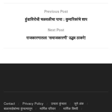
Previous Post
हुंडाविरोधी चळवळीचा पाया : कुमारिकांचे शाप
Next Post
राजकारणातला ‘समाजकारणी’ उद्धव ठाकरे!
Contact
Privacy Policy
उचला कुंचला
जुने अंक
बाळासाहेबांच्या कुंचल्यातून
मार्मिक परिवार
मार्मिक विषयी