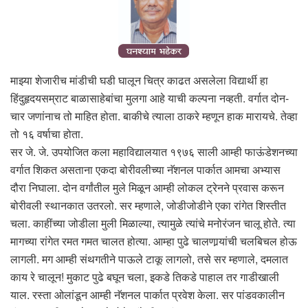
माझ्या शेजारीच मांडीची घडी घालून चित्र काढत असलेला विद्यार्थी हा
हिंदुहृदयसम्राट बाळासाहेबांचा मुलगा आहे याची कल्पना नव्हती. वर्गात दोन-
चार जणांनाच तो माहित होता. बाकीचे त्याला ठाकरे म्हणून हाक मारायचे. तेव्हा
तो १६ वर्षाचा होता.
सर जे. जे. उपयोजित कला महाविद्यालयात १९७६ साली आम्ही फाऊंडेशनच्या
वर्गात शिकत असताना एकदा बोरीवलीच्या नॅशनल पार्कात आमचा अभ्यास
दौरा निघाला. दोन वर्गांतील मुले मिळून आम्ही लोकल ट्रेनने प्रवास करून
बोरीवली स्थानकात उतरलो. सर म्हणाले, जोडीजोडीने एका रांगेत शिस्तीत
चला. काहींच्या जोडीला मुली मिळाल्या, त्यामुळे त्यांचे मनोरंजन चालू होते. त्या
मागच्या रांगेत रमत गमत चालत होत्या. आम्हा पुढे चालणार्‍यांची चलबिचल होऊ
लागली. मग आम्ही संथगतीने पाऊले टाकू लागलो, तसे सर म्हणाले, दमलात
काय रे चालून! मुकाट पुढे बघून चला, इकडे तिकडे पाहाल तर गाडीखाली
याल. रस्ता ओलांडून आम्ही नॅशनल पार्कात प्रवेश केला. सर पांडवकालीन