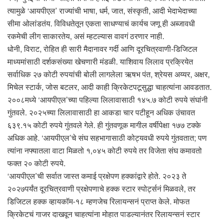
त्यामुळे ‘आयपीएल’ राज्यांची भाषा, धर्म, जात, संस्कृती, आदी भेदाभेदाच्या
सीमा ओलांडतंय. विविधतेतून एकता साधण्याचं कार्यच जणू ही अब्जावधी
रकमेची लीग साकारतेय, असं म्हटल्यास वावगं ठरणार नाही.
धोनी, विराट, रोहित ही सारी मैदानावर गर्दी आणि दूरचित्रवाणी-डिजिटल
माध्यमांसाठी दर्शकसंख्या खेचणारी मंडळी. याशिवाय लिलाव प्रक्रियेत
सर्वाधिक २७ कोटी रुपयांची बोली लागलेला ऋषभ पंत, श्रेयस अय्यर, अक्षर,
मिचेल स्टार्क, जोस बटलर, आदी काही क्रिकेटपटूसुद्धा चाहत्यांना आवडतात.
२००८मध्ये ‘आयपीएल’च्या पहिल्या लिलावासाठी १४५.७ कोटी रुपये संघांनी
गुंतवले. २०२५च्या लिलावासाठी हा आकडा चार पटीहून अधिक उंचावत
६३९.१५ कोटी रुपये गुंतवले गेले. ही गुंतवणूक मागील वर्षीपेक्षा १७७ टक्के
अधिक आहे. ‘आयपीएल’चे संघ सहभागासाठी कोट्यवधी रुपये गुंतवतात; पण
त्यांना नफ्यातला वाटा मिळतो १,०४५ कोटी रुपये तर विजेता संघ कमावतो
फक्त २० कोटी रुपये.
‘आयपीएल’ची सर्वात जास्त कमाई प्रक्षेपण हक्कांद्वारे होते. २०२३ ते
२०२७पर्यंत दूरचित्रवाणी प्रक्षेपणाचे हक्क स्टार स्पोर्ट्सनं मिळवले, तर
डिजिटल हक्क व्हायकॉम-१८ म्हणजेच रिलायन्सनं प्राप्त केले. मोफत
क्रिकेटचं गाजर दाखवून चाहत्यांना मोहात पाडल्यानंतर रिलायन्सनं स्टार