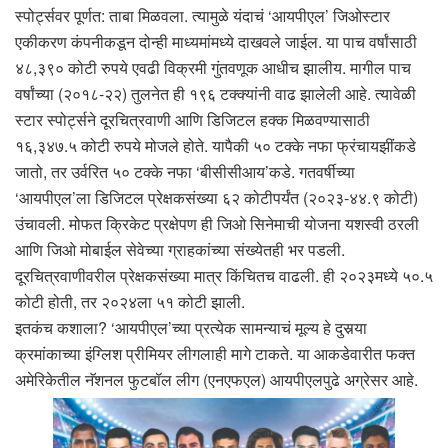
स्पोर्ट्सवर पूर्णत: ताबा मिळवला. त्यामुळे यंदाचं ‘आयपीएल’ जिओस्टार
एकीकरण कंपनीकडून दोन्ही माध्यमांमध्ये दाखवले जाईल. या पाच वर्षांसाठी
४८,३९० कोटी रुपये एवढी विक्रमी गुंतवणूक आधीच झालीय. मागील पाच
वर्षांच्या (२०१८-२२) तुलनेत ही १९६ टक्क्यांनी वाढ झालेली आहे. त्यावेळी
स्टार स्पोर्ट्सने दूरचित्रवाणी आणि डिजिटल हक्क मिळवण्यासाठी
१६,३४७.५ कोटी रुपये मोजले होते. यापैकी ५० टक्के नफा फ्रंचायझींकडे
जातो, तर उर्वरित ५० टक्के नफा ‘बीसीसीआय’कडे. गतवर्षीच्या
‘आयपीएल’ला डिजिटल प्रेक्षकसंख्या ६२ कोटीपर्यंत (२०२३-४४.९ कोटी)
उंचावली. मोफत क्रिकेट प्रक्षेपण ही जिओ सिनेमाची योजना यशस्वी ठरली
आणि जिओ मोबाईल सेवेच्या ग्राहकांच्या संख्येतही भर पडली.
दूरचित्रवाणीवरील प्रेक्षकसंख्या मात्र किंचितच वाढली. ही २०२३मध्ये ५०.५
कोटी होती, तर २०२४ला ५१ कोटी झाली.
इतकंच कशाला? ‘आयपीएल’च्या प्रत्येक सामन्याचं मूल्य हे दुसर्‍या
क्रमांकाच्या इंग्लिश प्रीमियर लीगलाही मागे टाकते. या आकडेवारीत फक्त
अमेरिकेतील नॅशनल फुटबॉल लीग (एनएफएल) आयपीएलपुढे अग्रेसर आहे.