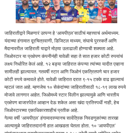
जाहिरातीद्वारे मिळणारं उत्पन्न हे ‘आयपीएल’साठीचं महत्त्वाचं अर्थमाध्यम.
यंदाच्या हंगामात दूरचित्रवाणी, डिजिटल माध्यम, संघाचे पुरस्कर्ते आणि
मैदानावरील जाहिराती याद्वारे मोठ्या उलाढाली होण्याची शक्यता आहे.
जिओस्टार या प्रक्षेपण कंपनीनंही यावेळी सहा ते सात हजार कोटी रुपयांचं
लक्ष्य निर्धारित केलं आहे. १२ बड्या जाहिरात कंपन्या त्यांच्या यादीत एव्हाना
सामीलही झाल्यायत. गतवर्षी स्टार आणि जिओनं एकत्रितपणे चार हजार
कोटी रुपये कमावले होते. यावेळी जाहिरात दरात ९-१५ टक्के वाढ झाल्याचं
म्हटलं जात आहे. म्हणजेच १० सेकंदांच्या जाहिरातीसाठी १८-१९ लाख रुपये
मोजावे लागणार आहेत. जिओमध्ये स्टार विलीन झाल्यामुळे आणि भारतीय
प्रक्षेपण बाजारपेठेत आव्हान देऊ शकेल असा खंदा प्रतिस्पर्धी नाही, हेच
जिओस्टारच्या एकाधिकारशाहीचं प्रतीक आहे.
गेल्या वर्षी ‘आयपीएल’ हंगामादरम्यानच सार्वत्रिक निवडणुकांच्या तारखा
आल्यामुळे जाहिरातदारांनी हात आखडता घेतला होता. १० ‘आयपीएल’