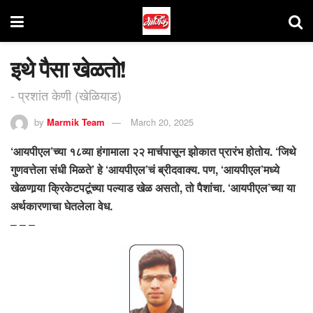
इथे पैसा खेळतो!
- प्रशांत केणी (खेळियाड)
by
Marmik Team
March 20, 2025
‘आयपीएल’च्या १८व्या हंगामाला २२ मार्चपासून झोकात प्रारंभ होतोय. ‘जिथे
गुणवत्तेला संधी मिळते’ हे ‘आयपीएल’चं ब्रीदवाक्य. पण, ‘आयपीएल’मध्ये
खेळणार्‍या क्रिकेटपटूंच्या पल्याड खेळ असतो, तो पैशांचा. ‘आयपीएल’च्या या
अर्थकारणाचा घेतलेला वेध.
– – –