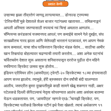
उन्हाच्या झळा तीव्रतेनं जाणवू लागल्यायत… डोनाल्ड ट्रम्पच्या
‘टेरिफनीती’मुळे देशातले शेअर बाजार गटांगळ्या खातायत… तमिळनाडूनं
आपली अस्मिता जपण्यासाठी रुपयाचं नवं चिन्हं अमलात आणलंय…
चॅम्पियन्स करंडकाचं यजमानपद आपलं; पण कमाईचे सामने गेले दुबईत, संघ
साखळीतच गारद झाला आणि जेतेपदही भारतानं पटकावलं, मग आपण नेमकं
काय कमावलं, याचा शोध पाकिस्तान क्रिकेट मंडळ घेतंय… साठीचा आमीर
खान तिसर्‍यांदा बोहल्यावर चढण्याची तयारी करतोय… अशा अनेक घटनांचं
चर्वितचर्वण देशात सुरू असताना शनिवारपासून दररोज पुढील दोन महिने
रमविणारा क्रिकेट उत्सव सुरू होतोय…
इंडियन प्रीमियर लीग (आयपीएल) ट्वेन्टी-२० क्रिकेटच्या १८व्या हंगामासाठी
आपण सज्ज झालोय. त्यामुळे, हॅरी ब्रुक्सवर दोन वर्षांची बंदी घालण्यात
आलीय, जसप्रीत बुमरा दुखापतीमुळे काही सामने खेळू शकणार नाही, अक्षर
पटेलकडे दिल्ली कॅपिटल्सचं नेतृत्व सोपवण्यात आलंय अशा असंख्य बातम्या
येऊन धडकतायत. पण, ‘आयपीएल’ म्हणजे प्रâँचायझी क्रिकेट. पण,
क्रिकेटच्या पलीकडे कित्येक पटीनं इथे पैसा खेळतो. त्याचं अर्थकारण ११