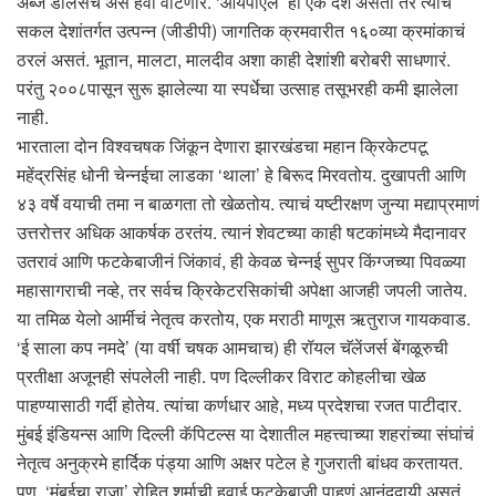
अब्ज डॉलर्सचं असं हेवा वाटणारं. ‘आयपीएल’ हा एक देश असता तर त्याचं
सकल देशांतर्गत उत्पन्न (जीडीपी) जागतिक क्रमवारीत १६०व्या क्रमांकाचं
ठरलं असतं. भूतान, मालटा, मालदीव अशा काही देशांशी बरोबरी साधणारं.
परंतु २००८पासून सुरू झालेल्या या स्पर्धेचा उत्साह तसूभरही कमी झालेला
नाही.
भारताला दोन विश्वचषक जिंकून देणारा झारखंडचा महान क्रिकेटपटू
महेंद्रसिंह धोनी चेन्नईचा लाडका ‘थाला’ हे बिरूद मिरवतोय. दुखापती आणि
४३ वर्षे वयाची तमा न बाळगता तो खेळतोय. त्याचं यष्टीरक्षण जुन्या मद्याप्रमाणं
उत्तरोत्तर अधिक आकर्षक ठरतंय. त्यानं शेवटच्या काही षटकांमध्ये मैदानावर
उतरावं आणि फटकेबाजीनं जिंकावं, ही केवळ चेन्नई सुपर किंग्जच्या पिवळ्या
महासागराची नव्हे, तर सर्वच क्रिकेटरसिकांची अपेक्षा आजही जपली जातेय.
या तमिळ येलो आर्मीचं नेतृत्व करतोय, एक मराठी माणूस ऋतुराज गायकवाड.
‘ई साला कप नमदे’ (या वर्षी चषक आमचाच) ही रॉयल चॅलेंजर्स बेंगळूरुची
प्रतीक्षा अजूनही संपलेली नाही. पण दिल्लीकर विराट कोहलीचा खेळ
पाहण्यासाठी गर्दी होतेय. त्यांचा कर्णधार आहे, मध्य प्रदेशचा रजत पाटीदार.
मुंबई इंडियन्स आणि दिल्ली कॅपिटल्स या देशातील महत्त्वाच्या शहरांच्या संघांचं
नेतृत्व अनुक्रमे हार्दिक पंड्या आणि अक्षर पटेल हे गुजराती बांधव करतायत.
पण, ‘मुंबईचा राजा’ रोहित शर्माची हवाई फटकेबाजी पाहणं आनंददायी असतं.