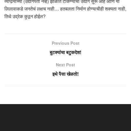
व्यापार्‍याच्या (उद्योगपती नव्हे) झोळीत टाकण्याचा उद्योग सुरू आहे आणि या
लिलावाकडे जनतेचं लक्षच नाही… हतबलता निर्माण होण्याचीही शक्यता नाही,
तिथे उद्रेक कुठून होईल?
Previous Post
बुटक्यांचा बटुकदेश!
Next Post
इथे पैसा खेळतो!