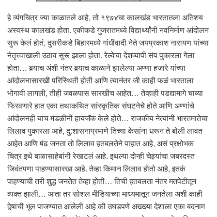
हे व्यंगचित्र ज्या काळातले आहे, तो १९७४चा कालखंड भारतातला अतिशय
अस्वस्थ कालखंड होता. एकीकडे गुजरातमध्ये विद्यार्थ्यांनी नवनिर्माण आंदोलन
सुरू केलं होतं, दुसरीकडे बिहारमध्ये गांधीवादी नेते जयप्रकाश नारायण यांच्या
नेतृत्त्वाखाली उठाव सुरू झाला होता. रेल्वेचा देशव्यापी संप पुकारला गेला
होता… बर्‍याच अंशी नंतर बर्‍याच काळाने झालेल्या अण्णा हजारे यांच्या
आंदोलनासारखी परिस्थिती होती आणि त्यानंतर जी काही फळं भारताला
भोगावी लागली, तीही जवळपास सारखीच आहेत… तेव्हाही पडद्यामागे चाव्या
फिरवणारे हात एका तथाकथित सांस्कृतिक संघटनेचे होते आणि अण्णांचे
आंदोलनही याच मंडळींनी हायजॅक केले होते… राजकीय नेत्यांनी भारतमातेचा
लिलाव पुकारला आहे, दु:शासनाप्रमाणे तिच्या केसांना धरून ते बोली लावत
आहेत आणि षंढ जनता तो लिलाव हतबलतेने पाहात आहे, असं प्रक्षोभक
चित्र इथे बाळासाहेबांनी रेखाटलं आहे. इथल्या दोन्ही चेहर्‍यांचा जबरदस्त
जिवंतपणा पाहण्यासारखा आहे. तेव्हा किमान लिलाव होतो आहे, इतकं
पाहण्याची तरी शुद्ध जनतेत तेव्हा होती… तिची हतबलता नंतर मतपेटीतून
व्यक्त झाली… आता तर सोशल मीडियाच्या माध्यमातून जनतेला अशी काही
द्वेषाची भूल पाजण्यात आलेली आहे की उघडपणे अख्ख्या देशाला एका बदनाम