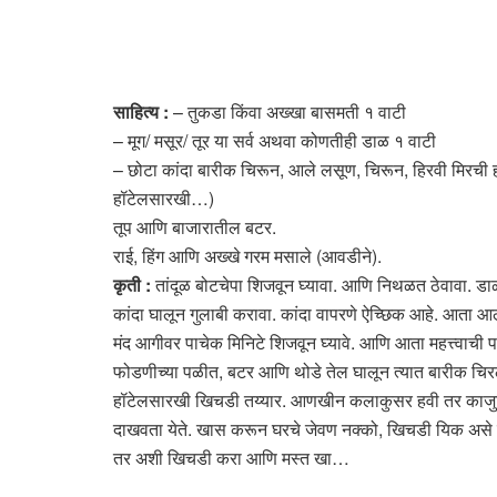
साहित्य :
– तुकडा किंवा अख्खा बासमती १ वाटी
– मूग/ मसूर/ तूर या सर्व अथवा कोणतीही डाळ १ वाटी
– छोटा कांदा बारीक चिरून, आले लसूण, चिरून, हिरवी मिरची
हॉटेलसारखी…)
तूप आणि बाजारातील बटर.
राई, हिंग आणि अख्खे गरम मसाले (आवडीने).
कृती :
तांदूळ बोटचेपा शिजवून घ्यावा. आणि निथळत ठेवावा. डा
कांदा घालून गुलाबी करावा. कांदा वापरणे ऐच्छिक आहे. आता 
मंद आगीवर पाचेक मिनिटे शिजवून घ्यावे. आणि आता महत्त्वाची प
फोडणीच्या पळीत, बटर आणि थोडे तेल घालून त्यात बारीक चिर
हॉटेलसारखी खिचडी तय्यार. आणखीन कलाकुसर हवी तर काजुबिजू 
दाखवता येते. खास करून घरचे जेवण नक्को, खिचडी यिक असे म्ह
तर अशी खिचडी करा आणि मस्त खा…