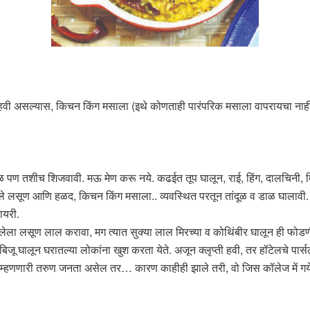
 हवी असल्यास, किचन किंग मसाला (इथे कोणताही पारंपरिक मसाला वापरायचा नाह
ळ पण तशीच शिजवावी. मऊ मेण करू नये. कढईत तूप घालून, राई, हिंग, दालचिनी, 
आले लसूण आणि हळद, किचन किंग मसाला.. व्यवस्थित परतून तांदूळ व डाळ घालावी.
ायरी.
लेला लसूण लाल करावा, मग त्यात सुक्या लाल मिरच्या व कोथिंबीर घालून ही फ
घालून घरातल्या लोकांना खुश करता येते. अजून क्लृप्ती हवी, तर हॉटेलचे पार्स
णणारी तरुण जनता असेल तर… कारण काहीही झाले तरी, वो जिस कॉलेज में गये हैं, 