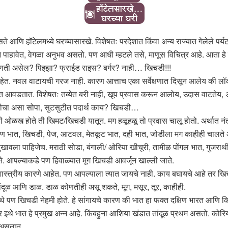
सते आणि हॉटेलमध्ये घरच्यासारखे. विशेषतः परदेशात किंवा अन्य राज्यात गेलेले प
खून पाहावेत, वेगळा अनुभव असतो. पण आधी म्हटले तसे, माणूस विचित्र आहे. आता
िश कोणती असेल? पिझ्झा? फ्राईड राइस? बर्गर? नाही… खिचडी!!!
हेत. नवल वाटायची गरज नाही. कारण आत्ताच एका सर्वेक्षणात दिसून आलेय की ल
जास्त आवडतात. विशेषतः तब्येत बरी नाही, खूप प्रवास करून आलोय, उदास वाटतेय, 
डीचा असा सोपा, सुटसुटीत पदार्थ काय? खिचडी…
ओळख होते ती खिमट/खिचडी यातून. मग हळूहळू तो प्रवास चालू होतो. अर्थात नंत
ण भात, खिचडी, पेज, आटवल, मेतकूट भात, दही भात, जोडीला मग काहीही चालते 
वला पाहिजेच. मराठी सोडा, बंगाली/ ओरिया खीचूरी, तामीळ पोंगल भात, गुजराथी 
े. आपल्याकडे पण हिवाळ्यात मूग खिचडी आवर्जून खाल्ली जाते.
शास्त्रीय कारणे आहेत. पण आपल्याला त्यात जायचे नाही. काय बघायचे आहे तर खि
तांदूळ आणि डाळ. डाळ कोणतीही असू शकते, मूग, मसूर, तूर, काहीही.
णा इथे पण खिचडी नेहमी होते. हे सांगायचे कारण की भात हा फक्त दक्षिण भारत आण
 इथे भात हे प्रमुख अन्न आहे. किंबहुना आशिया खंडात तांदूळ प्रथम असतो. कोरिया,
ण असतात.