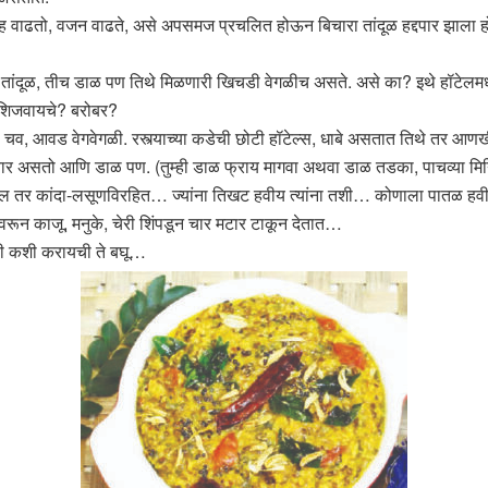
ह वाढतो, वजन वाढते, असे अपसमज प्रचलित होऊन बिचारा तांदूळ हद्दपार झाला होता. अ
 तांदूळ, तीच डाळ पण तिथे मिळणारी खिचडी वेगळीच असते. असे का? इथे हॉटेल
शिजवायचे? बरोबर?
 चव, आवड वेगवेगळी. रस्त्याच्या कडेची छोटी हॉटेल्स, धाबे असतात तिथे तर आणखी
असतो आणि डाळ पण. (तुम्ही डाळ फ्राय मागवा अथवा डाळ तडका, पाचव्या मिनिटा
ल तर कांदा-लसूणविरहित… ज्यांना तिखट हवीय त्यांना तशी… कोणाला पातळ हवीय
रून काजू, मनुके, चेरी शिंपडून चार मटार टाकून देतात…
ी कशी करायची ते बघू…