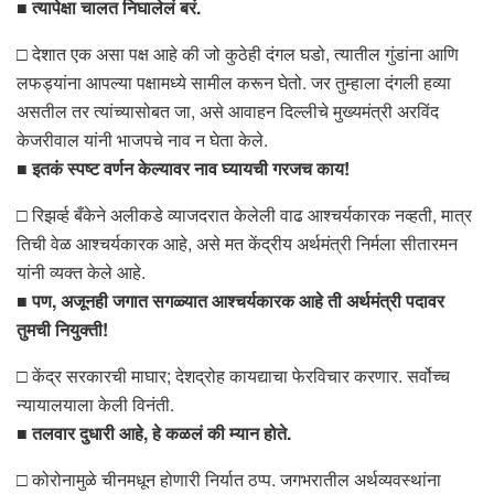
■ त्यापेक्षा चालत निघालेलं बरं.
□ देशात एक असा पक्ष आहे की जो कुठेही दंगल घडो, त्यातील गुंडांना आणि
लफड्यांना आपल्या पक्षामध्ये सामील करून घेतो. जर तुम्हाला दंगली हव्या
असतील तर त्यांच्यासोबत जा, असे आवाहन दिल्लीचे मुख्यमंत्री अरविंद
केजरीवाल यांनी भाजपचे नाव न घेता केले.
■ इतकं स्पष्ट वर्णन केल्यावर नाव घ्यायची गरजच काय!
□ रिझर्व्ह बँकेने अलीकडे व्याजदरात केलेली वाढ आश्चर्यकारक नव्हती, मात्र
तिची वेळ आश्चर्यकारक आहे, असे मत केंद्रीय अर्थमंत्री निर्मला सीतारमन
यांनी व्यक्त केले आहे.
■ पण, अजूनही जगात सगळ्यात आश्चर्यकारक आहे ती अर्थमंत्री पदावर
तुमची नियुक्ती!
□ केंद्र सरकारची माघार; देशद्रोह कायद्याचा फेरविचार करणार. सर्वोच्च
न्यायालयाला केली विनंती.
■ तलवार दुधारी आहे, हे कळलं की म्यान होते.
□ कोरोनामुळे चीनमधून होणारी निर्यात ठप्प. जगभरातील अर्थव्यवस्थांना