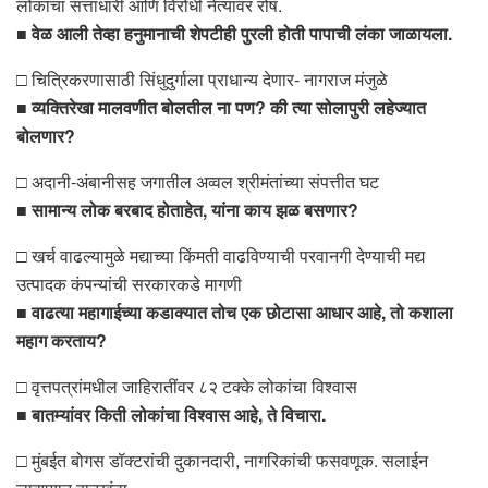
लोकांचा सत्ताधारी आणि विरोधी नेत्यांवर रोष.
■ वेळ आली तेव्हा हनुमानाची शेपटीही पुरली होती पापाची लंका जाळायला.
□ चित्रिकरणासाठी सिंधुदुर्गाला प्राधान्य देणार- नागराज मंजुळे
■ व्यक्तिरेखा मालवणीत बोलतील ना पण? की त्या सोलापुरी लहेज्यात
बोलणार?
□ अदानी-अंबानीसह जगातील अव्वल श्रीमंतांच्या संपत्तीत घट
■ सामान्य लोक बरबाद होताहेत, यांना काय झळ बसणार?
□ खर्च वाढल्यामुळे मद्याच्या किंमती वाढविण्याची परवानगी देण्याची मद्य
उत्पादक कंपन्यांची सरकारकडे मागणी
■ वाढत्या महागाईच्या कडाक्यात तोच एक छोटासा आधार आहे, तो कशाला
महाग करताय?
□ वृत्तपत्रांमधील जाहिरातींवर ८२ टक्के लोकांचा विश्वास
■ बातम्यांवर किती लोकांचा विश्वास आहे, ते विचारा.
□ मुंबईत बोगस डॉक्टरांची दुकानदारी, नागरिकांची फसवणूक. सलाईन