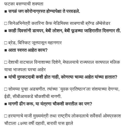
फटका बसण्याची शक्यता
■ सगळं जग कोरोनाग्रस्त होण्यापेक्षा ते परवडले.
□ सिनेअभिनेत्री कतरिना कैफ मेडिमिक्स साबणाची ब्रॅण्ड अ‍ॅम्बेसेडर
■ काही दिवसांनी डायपर, बेबी लोशन, बेबी फूडच्या जाहिरातीत दिसणार ती.
□ ब्रेड, बिस्किट जूनपासून महागणार
■ आता स्वस्त आहेत काय?
□ देशाची वाटचाल विनाशाच्या दिशेने, मेघालयाचे राज्यपाल सत्यपाल मलिक
याचा भाजपला घरचा आहेर
■ यांची मुस्कटदाबी कशी होत नाही, कोणत्या चाव्या आहेत यांच्या हातात?
□ सोमय्या पुन्हा अडचणीत. त्यांच्या `युवक प्रतिष्ठान’ला संशयाच्या देणग्या,
ईडी, सीबीआयकडे चौकशीची मागणी.
■ मागणी ढीग करू, या यंत्रणा चौकशी करतील का पण?
□ हरयाणाचे माजी मुख्यमंत्री तथा राष्ट्रीय लोकदलाचे सर्वेसर्वा ओमप्रकाश
चौटाला ८७व्या वर्षी दहावी, बारावी पास झाले