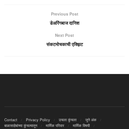
Previous Post
डेअरिंगबाज दानिश
Next Post
संकटमोचकाची एक्झिट
Contact
Privacy Policy
उचला कुंचला
जुने अंक
बाळासाहेबांच्या कुंचल्यातून
मार्मिक परिवार
मार्मिक विषयी