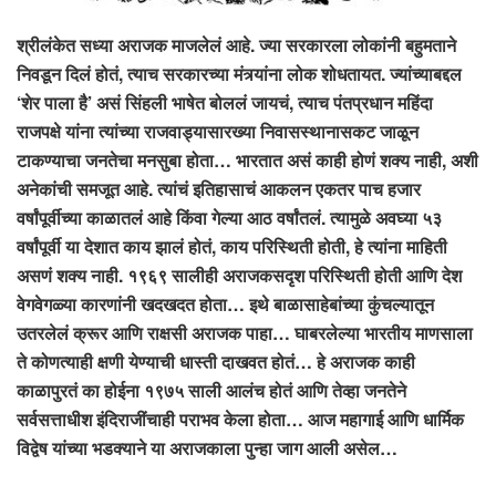
श्रीलंकेत सध्या अराजक माजलेलं आहे. ज्या सरकारला लोकांनी बहुमताने
निवडून दिलं होतं, त्याच सरकारच्या मंत्र्यांना लोक शोधतायत. ज्यांच्याबद्दल
‘शेर पाला है’ असं सिंहली भाषेत बोललं जायचं, त्याच पंतप्रधान महिंदा
राजपक्षे यांना त्यांच्या राजवाड्यासारख्या निवासस्थानासकट जाळून
टाकण्याचा जनतेचा मनसुबा होता… भारतात असं काही होणं शक्य नाही, अशी
अनेकांची समजूत आहे. त्यांचं इतिहासाचं आकलन एकतर पाच हजार
वर्षांपूर्वीच्या काळातलं आहे किंवा गेल्या आठ वर्षांतलं. त्यामुळे अवघ्या ५३
वर्षांपूर्वी या देशात काय झालं होतं, काय परिस्थिती होती, हे त्यांना माहिती
असणं शक्य नाही. १९६९ सालीही अराजकसदृश परिस्थिती होती आणि देश
वेगवेगळ्या कारणांनी खदखदत होता… इथे बाळासाहेबांच्या कुंचल्यातून
उतरलेलं क्रूर आणि राक्षसी अराजक पाहा… घाबरलेल्या भारतीय माणसाला
ते कोणत्याही क्षणी येण्याची धास्ती दाखवत होतं… हे अराजक काही
काळापुरतं का होईना १९७५ साली आलंच होतं आणि तेव्हा जनतेने
सर्वसत्ताधीश इंदिराजींचाही पराभव केला होता… आज महागाई आणि धार्मिक
विद्वेष यांच्या भडक्याने या अराजकाला पुन्हा जाग आली असेल…