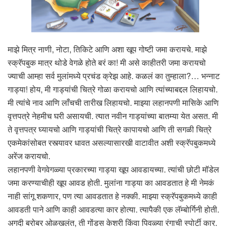
माझे मित्र नाणी, नोटा, तिकिटे आणि अशा खूप गोष्टी जमा करायचे. माझे
स्क्रॅपबुक मात्र थोडे वेगळे होते बरं का! मी असे काहीतरी जमा करायचो
ज्याची आम्हा सर्व मुलांमध्ये प्रचंड क्रेझ आहे. कळलं का तुम्हाला?… भन्नाट
गाड्या! होय, मी गाड्यांची चित्रे गोळा करायचो आणि त्यांच्याबद्दल लिहायचो.
मी त्यांचे नाव आणि लाँचची तारीख लिहायचो. माझ्या लहानपणी मासिके आणि
वृत्तपत्रे नेहमीच घरी असायची. त्यात नवीन गाड्यांच्या बातम्या येत असत. मी
ते वृत्तपत्र घ्यायचो आणि गाड्यांची चित्रे कापायचो आणि ती सगळी चित्रे
एकमेकांसोबत रस्त्यावर धावत असल्यासारखी वाटावीत अशी स्क्रॅपबुकमध्ये
अरेंज करायचो.
लहानपणी वेगवेगळ्या प्रकारच्या गाड्या खूप आवडायच्या. त्यांची छोटी मॉडेल
जमा करण्याचीही खूप आवड होती. मुलांना गाड्या का आवडतात हे मी नेमकं
नाही सांगू शकणार, पण त्या आवडतात हे नक्की. माझ्या स्क्रॅपबुकमध्ये काही
आवडती पाने आणि काही आवडत्या कार होत्या. त्यापैकी एक लॅम्बोर्गिनी होती.
अगदी बरोबर ओळखलंत, ती गोंडस केशरी किंवा पिवळ्या रंगाची स्पोर्टी कार.