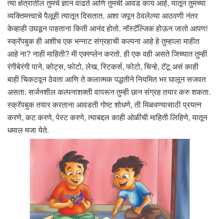
त्या क्षेत्रातील तुमचे ज्ञान वाढते आणि तुमची आवड काय आहे, यातून तुमच्या
व्यक्तिमत्त्वाचे पैलूही त्यातून दिसतात. अशा जपून ठेवलेल्या आठवणी नंतर
केव्हाही उघडून पाहताना किती आनंद होतो. नॉस्टॅल्जिक होऊन जातो आपण!
स्क्रॅपबुक ही अशीच एक भन्नाट संग्रहाची कल्पना आहे हे तुम्हाला माहीत
आहे ना? नाही माहिती? मी एक्स्प्लेन करतो. ही एक वही असते जिच्यात तुम्ही
रंगीबेरंगी पाने, कोट्स, फोटो, लेख, स्टिकर्स, फोटो, चिन्हे, टॅटू असं काही
बाही चिकटवून ठेवता आणि ते कलात्मक पद्धतीने नियमित भर घालून सजवत
असता. सर्जनशील कल्पनाशक्ती वापरून तुम्ही छान संग्रह तयार करु शकता.
स्क्रॅपबुक तयार करताना आवडती गोष्ट शोधणे, ती मिळवण्यासाठी प्रयत्न
करणे, कट करणे, पेस्ट करणे, त्याबद्दल काही ओळींची माहिती लिहिणे, यातून
धमाल मजा येते.