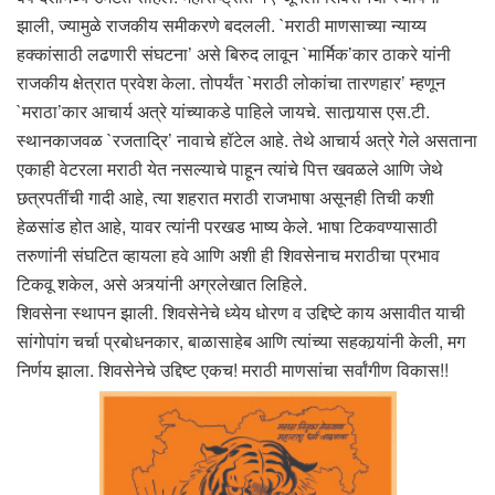
झाली, ज्यामुळे राजकीय समीकरणे बदलली. `मराठी माणसाच्या न्याय्य
हक्कांसाठी लढणारी संघटना’ असे बिरुद लावून `मार्मिक’कार ठाकरे यांनी
राजकीय क्षेत्रात प्रवेश केला. तोपर्यंत `मराठी लोकांचा तारणहार’ म्हणून
`मराठा’कार आचार्य अत्रे यांच्याकडे पाहिले जायचे. सातार्‍यास एस.टी.
स्थानकाजवळ `रजताद्रि’ नावाचे हॉटेल आहे. तेथे आचार्य अत्रे गेले असताना
एकाही वेटरला मराठी येत नसल्याचे पाहून त्यांचे पित्त खवळले आणि जेथे
छत्रपतींची गादी आहे, त्या शहरात मराठी राजभाषा असूनही तिची कशी
हेळसांड होत आहे, यावर त्यांनी परखड भाष्य केले. भाषा टिकवण्यासाठी
तरुणांनी संघटित व्हायला हवे आणि अशी ही शिवसेनाच मराठीचा प्रभाव
टिकवू शकेल, असे अत्र्यांनी अग्रलेखात लिहिले.
शिवसेना स्थापन झाली. शिवसेनेचे ध्येय धोरण व उद्दिष्टे काय असावीत याची
सांगोपांग चर्चा प्रबोधनकार, बाळासाहेब आणि त्यांच्या सहकार्‍यांनी केली, मग
निर्णय झाला. शिवसेनेचे उद्दिष्ट एकच! मराठी माणसांचा सर्वांगीण विकास!!