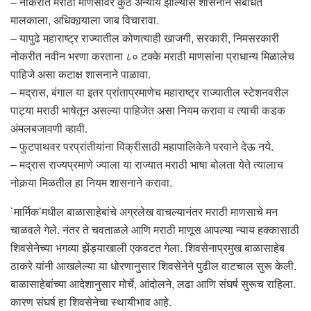
– नोकरीत मराठी माणसांवर कुठे अन्याय झाल्यास शासनाने संबंधित
मालकाला, अधिकार्‍याला जाब विचारावा.
– यापुढे महाराष्ट्र राज्यातील कोणत्याही खाजगी, सरकारी, निमसरकारी
नोकरीत नवीन भरणा करताना ८० टक्के मराठी माणसांना प्राधान्य मिळालेच
पाहिजे असा कटाक्ष शासनाने पाळावा.
– मद्रास, बंगाल या इतर प्रांताप्रमाणेच महाराष्ट्र राज्यातील स्टेशनवरील
पाट्या मराठी भाषेतून असल्या पाहिजेत असा नियम करावा व त्याची कडक
अंमलबजावणी व्हावी.
– फुटपाथवर परप्रांतीयांना विक्रीसाठी महापालिकेने परवाने देऊ नये.
– मद्रास राज्यप्रमाणे ज्याला या राज्यात मराठी भाषा बोलता येते त्यालाच
नोकर्‍या मिळतील हा नियम शासनाने करावा.
`मार्मिक’मधील बाळासाहेबांचे अग्रलेख वाचल्यानंतर मराठी माणसाचे मन
चाळवले गेले. नंतर ते चवताळले आणि मराठी माणूस आपल्या न्याय हक्कासाठी
शिवसेनेच्या भगव्या झेंड्याखाली एकवटत गेला. शिवसेनाप्रमुख बाळासाहेब
ठाकरे यांनी आखलेल्या या धोरणानुसार शिवसेनेने पुढील वाटचाल सुरू केली.
बाळासाहेबांच्या आदेशानुसार मोर्चे, आंदोलने, लढा आणि संघर्ष सुरूच राहिला.
कारण संघर्ष हा शिवसेनेचा स्थायीभाव आहे.