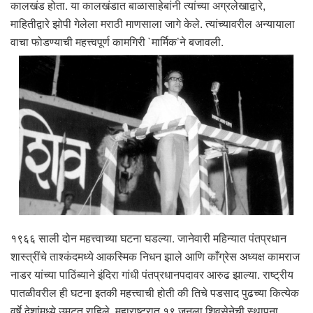
कालखंड होता. या कालखंडात बाळासाहेबांनी त्यांच्या अग्रलेखाद्वारे,
माहितीद्वारे झोपी गेलेला मराठी माणसाला जागे केले. त्यांच्यावरील अन्यायाला
वाचा फोडण्याची महत्त्वपूर्ण कामगिरी `मार्मिक’ने बजावली.
१९६६ साली दोन महत्त्वाच्या घटना घडल्या. जानेवारी महिन्यात पंतप्रधान
शास्त्रींचे ताश्कंदमध्ये आकस्मिक निधन झाले आणि काँग्रेस अध्यक्ष कामराज
नाडर यांच्या पाठिंब्याने इंदिरा गांधी पंतप्रधानपदावर आरुढ झाल्या. राष्ट्रीय
पातळीवरील ही घटना इतकी महत्त्वाची होती की तिचे पडसाद पुढच्या कित्येक
वर्षे देशांमध्ये उमटत राहिले. महाराष्ट्रात १९ जूनला शिवसेनेची स्थापना