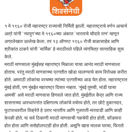
१ मे १९६० रोजी महाराष्ट्र राज्याची निर्मिती झाली. महाराष्ट्राचे वर्णन आचार्य
अत्रे यांनी `नवयुग’च्या मे १९६०च्या अंकात `भारताचे चौदावे रत्न’ म्हणून
अग्रलेखात उल्लेख केला. तर १३ ऑगस्ट १९६० रोजी बाळासाहेब आणि
श्रीकांत ठाकरे यांनी `मार्मिक’ हे मराठीतले पहिले व्यंगचित्र साप्ताहिक सुरू
केले.
मराठी माणसाला मुंबईसह महाराष्ट्र मिळाला याचा आनंद मराठी माणसाला
होताच. परंतु मराठी माणसाच्या प्रगतीत खोडा घालण्याचे काम विरोधक करीत
होते. अमराठी लोकांचा वरचष्मा त्यांच्या प्रगतीच्या आड येत होता. महाराष्ट्रात
मुंबई होती, पण मुंबईत महाराष्ट्र दिसत नव्हता. ‘मुंबई तुमची, भांडी घासा
आमची’ असे मराठी माणसास हिणवले जात होते. मुंबईतील केंद्र आणि राज्य
शासनाच्या आस्थापनांत दक्षिणात्य लोकांचे वर्चस्व होते, तर छोटे दुकानदार,
फुटपाथवरील विक्रेते हे उत्तर भारतीय आणि गुजराती-मारवाडी आणि काही
केरळी होते. या सर्व ठिकाणी मराठी माणसाची गळचेपी होत होती, कोंडमारा
होत होता आणि ससेहोलपटही होत होती. असूनि खास मालक घरचा, फिरतो