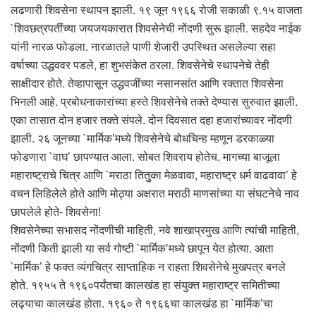
लढणारी शिवसेना स्थापन झाली. १९ जून १९६६ रोजी सकाळी ९.१५ वाजता
`शिवछत्रपतींच्या जयजयकारात शिवसेनेची नोंदणी सुरू झाली. सहदेव नाईक
यांनी नारळ फोडला. नारळातले पाणी शेजारी उपस्थित असलेल्या सहा
वर्षाच्या उद्धववर पडले, हा शुभसंकेत ठरला. शिवसेनेचे स्थापनेचे तेही
साक्षीदार होते. तेव्हापासून उद्धवजींच्या नसानसांत आणि रक्तात शिवसेना
भिनली आहे. प्रबोधनाकारांच्या हस्ते शिवसेनेचे तक्ते देण्यास सुरुवात झाली.
एका तासात दोन हजार तक्ते संपले. दोन दिवसात दहा हजारांच्यावर नोंदणी
झाली. २६ जूनच्या `मार्मिक’मध्ये शिवसेनेचे बोधचिन्ह म्हणून डरकाळ्या
फोडणारा `वाघ’ छापण्यात आला. सोबत शिवराय होतेच. मागच्या बाजूला
महाराष्ट्राचे चित्र आणि `मराठा तितुुका मेळवावा, महाराष्ट्र धर्म वाढवावा’ हे
वचन लिहिलेले होते आणि मोठ्या अक्षरात मराठी माणसांच्या या संघटनेचे नाव
छापलेले होते- शिवसेना!
शिवसेनेच्या सभासद नोंदणीची माहिती, नवे शाखाप्रमुख आणि त्यांची माहिती,
नोंदणी किती झाली या सर्व गोष्टी `मार्मिक’मध्ये छापून येत होत्या. आता
`मार्मिक’ हे फक्त व्यंगचित्र साप्ताहिक न राहता शिवसेनेचे मुखपत्र बनले
होते. १९५५ ते १९६०पर्यंतचा कालखंड हा संयुक्त महाराष्ट्र समितीच्या
लढ्याचा कालखंड होता. १९६० ते १९६६चा कालखंड हा `मार्मिक’चा