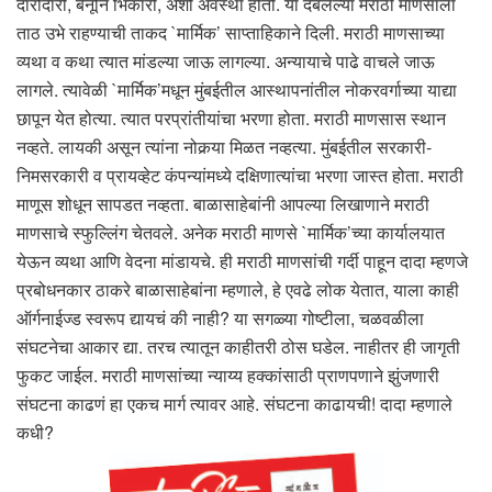
दारोदारी, बनूनि भिकारी, अशी अवस्था होती. या दबलेल्या मराठी माणसाला
ताठ उभे राहण्याची ताकद `मार्मिक’ साप्ताहिकाने दिली. मराठी माणसाच्या
व्यथा व कथा त्यात मांडल्या जाऊ लागल्या. अन्यायाचे पाढे वाचले जाऊ
लागले. त्यावेळी `मार्मिक’मधून मुंबईतील आस्थापनांतील नोकरवर्गाच्या याद्या
छापून येत होत्या. त्यात परप्रांतीयांचा भरणा होता. मराठी माणसास स्थान
नव्हते. लायकी असून त्यांना नोकर्‍या मिळत नव्हत्या. मुंबईतील सरकारी-
निमसरकारी व प्रायव्हेट कंपन्यांमध्ये दक्षिणात्यांचा भरणा जास्त होता. मराठी
माणूस शोधून सापडत नव्हता. बाळासाहेबांनी आपल्या लिखाणाने मराठी
माणसाचे स्फुल्लिंग चेतवले. अनेक मराठी माणसे `मार्मिक’च्या कार्यालयात
येऊन व्यथा आणि वेदना मांडायचे. ही मराठी माणसांची गर्दी पाहून दादा म्हणजे
प्रबोधनकार ठाकरे बाळासाहेबांना म्हणाले, हे एवढे लोक येतात, याला काही
ऑर्गनाईज्ड स्वरूप द्यायचं की नाही? या सगळ्या गोष्टीला, चळवळीला
संघटनेचा आकार द्या. तरच त्यातून काहीतरी ठोस घडेल. नाहीतर ही जागृती
फुकट जाईल. मराठी माणसांच्या न्याय्य हक्कांसाठी प्राणपणाने झुंजणारी
संघटना काढणं हा एकच मार्ग त्यावर आहे. संघटना काढायची! दादा म्हणाले
कधी?