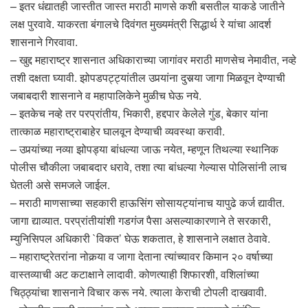
– इतर धंद्यातही जास्तीत जास्त मराठी माणसे कशी बसतील याकडे जातीने
लक्ष पुरवावे. याकरता बंगालचे दिवंगत मुख्यमंत्री सिद्धार्थ रे यांचा आदर्श
शासनाने गिरवावा.
– खुद्द महाराष्ट्र शासनात अधिकाराच्या जागांवर मराठी माणसेच नेमावीत, नव्हे
तशी दक्षता घ्यावी. झोपडपट्ट्यांतील उपर्‍यांना दुसर्‍या जागा मिळवून देण्याची
जबाबदारी शासनाने व महापालिकेने मुळीच घेऊ नये.
– इतकेच नव्हे तर परप्रांतीय, भिकारी, हद्दपार केलेले गुंड, बेकार यांना
तात्काळ महाराष्ट्राबाहेर घालवून देण्याची व्यवस्था करावी.
– उपर्‍यांच्या नव्या झोपड्या बांधल्या जाऊ नयेत, म्हणून तिथल्या स्थानिक
पोलीस चौकीला जबाबदार धरावे, तशा त्या बांधल्या गेल्यास पोलिसांनी लाच
घेतली असे समजले जाईल.
– मराठी माणसाच्या सहकारी हाऊसिंग सोसायट्यांनाच यापुढे कर्ज द्यावीत.
जागा द्याव्यात. परप्रांतीयांशी गडगंज पैसा असल्याकारणाने ते सरकारी,
म्युनिसिपल अधिकारी `विकत’ घेऊ शकतात, हे शासनाने लक्षात ठेवावे.
– महाराष्ट्रेतरांना नोकर्‍या व जागा देताना त्यांच्यावर किमान २० वर्षाच्या
वास्तव्याची अट कटाक्षाने लादावी. कोणत्याही शिफारशी, वशिलांच्या
चिठ्ठ्यांचा शासनाने विचार करू नये. त्याला केराची टोपली दाखवावी.