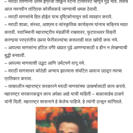
– मराठी तरुणांनी उत्तम इंग्रजी शिकून स्टेनो टायपिस्ट म्हणून पुढे यावे. तसेच
आज नवनवीन तांत्रिक कोर्सेसकडे जाण्याची धमक ठेवावी.
– मराठी माणसांचे हित होईल याच दृष्टिकोनातून सर्व व्यवहार करावे.
– मराठी शाळा, संस्था, आश्रम व सांस्कृतिक कार्यक्रम यांनाच सक्रिय मदत
करावी. स्वाभिमानी महाराष्ट्रीय मंडळींनी रस्त्यावर, फुटपाथवर विक्री
करणार्‍या परप्रांतीय उपर्‍या फेरीवाल्यांचा कसलाही माल खरेदी करू नये.
– आपल्या माणसांना हॉटेल वगैरे धंद्यात पुढे आणण्यासाठी व हीन न लेखण्याची
बुद्धी बनवावी.
– आपल्या माणसाशी उद्धट आणि उर्मटपणे वागू नये.
– मराठी माणसावर कोठेही अन्याय झाल्यास संघटित आवाज उठवून त्याचा
प्रतिकार करावा.
– तत्कालीन महाराष्ट्र सरकारने मराठी माणसांच्या उत्कर्षासाठी काय करावे.
महाराष्ट्र सरकारकडून काय अपेक्षा आहे याची माहिती – बाळासाहेब ठाकरे
यांनी दिली. महाराष्ट्र शासनाने हे केलेच पाहिजे. हे त्यांनी ठासून सांगितले.