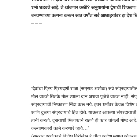
शर्मा घडवते आहे. ते थांबणार कधी? अनुयायांना द्वेषाची शिक
बनवण्याच्या वल्गना करून आठ वर्षांत सर्व आघाड्यांवर हा द
– – –
‘देवांचा प्रिय प्रियदर्शी राजा (सम्राट अशोक) सर्व संप्रदायात
मोल वाटते तितके मोल त्याला दान अथवा पूजेचे वाटत नाही. संप्रद
संप्रदायाची निष्कारण निंदा करू नये. इतर धर्मांवर केवळ विशे
आणि दुसर्‍या संप्रदायाचे हित होते. याउलट आपल्या संप्रदायाच
हानी करतो. दुसर्‍याशी मिलाफाने राहणे ही फार चांगली गोष्ट आहे
कल्याणकारी कामे करणारे व्हावे…’
(सम्राट अशोकाचे विविध गिरीलेख हे चौदा आदेश म्हणून ओळखले जा