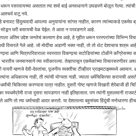
रून पसरवायच्या असतात त्या शर्मा बाई अनवधानाने उघडपणे बोलून गेल्या. त्यांची
 आश्चर्य वाटू नये.
े बनावट हिंदुत्ववादी आपल्या अनुयायांना सांगत नाहीत, कारण त्यांच्याकडे एकमेव 
ता सोडून घरी बसायची वेळ येईल. ते आता न परवडणारे आहे.
ंतिम उद्देश जनतेचं कल्याण हेच आहे, हे गृहीत धरून परस्परांच्या विभिन्न विचारा
ात आधी विसरले गेले आहे. जो मोदींचा अडाणी भक्त नाही, तो तो थेट देशाचाच शत्रू 
खाणार्‍या आणि मित्रपरिवाराला स्वस्तात विकणार्‍या सटोडियांच्या टोळीने काँग्रेसच्
या भारतीय जनमानसाने त्या स्वीकारल्या. तेव्हापासून एकमेकांच्या विचारसरणीवर अश्
 म्हणजे देवी-देवतांचा, पूजनीय व्यक्तींचा टीव्हीवर प्राइमटाइममध्ये अवमान. आपण
ंना अधिकारच नाही, ती त्यांची योग्यता नाही. ज्याला धर्मचिकित्सा करायची असते 
्मांची चिकित्सा करण्यास पात्र नाहीत. दुसरी गोष्ट म्हणजे विखारी शेरेबाजी ही चि
का स्वधर्मप्रेमी राजा दुसरा सापडणार नाही इतिहासात. पण त्यांनी मुसलमानी राजवटीशी 
मजते आणि तो त्या धर्माचाही आदर करतो. या देशातल्या बहुसंख्य हिंदूंची मनोधारणा ही