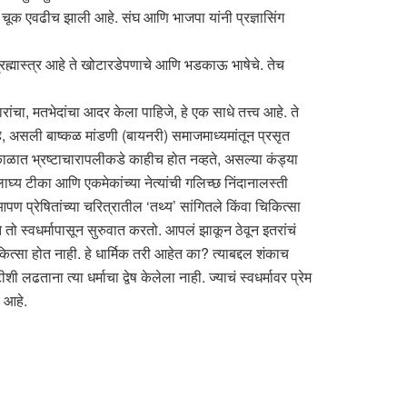
 चूक एवढीच झाली आहे. संघ आणि भाजपा यांनी प्रज्ञासिंग
ब्रह्मास्त्र आहे ते खोटारडेपणाचे आणि भडकाऊ भाषेचे. तेच
ंचा, मतभेदांचा आदर केला पाहिजे, हे एक साधे तत्त्व आहे. ते
आहे, असली बाष्कळ मांडणी (बायनरी) समाजमाध्यमांतून प्रसृत
या काळात भ्रष्टाचारापलीकडे काहीच होत नव्हते, असल्या कंड्या
लाघ्य टीका आणि एकमेकांच्या नेत्यांची गलिच्छ निंदानालस्ती
 प्रेषितांच्या चरित्रातील ‘तथ्य’ सांगितले किंवा चिकित्सा
तो स्वधर्मापासून सुरुवात करतो. आपलं झाकून ठेवून इतरांचं
कित्सा होत नाही. हे धार्मिक तरी आहेत का? त्याबद्दल शंकाच
लढताना त्या धर्माचा द्वेष केलेला नाही. ज्याचं स्वधर्मावर प्रेम
च आहे.