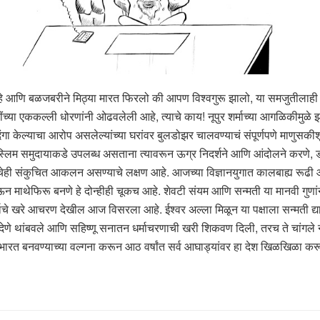
ी आहे आणि बळजबरीने मिठ्या मारत फिरलो की आपण विश्वगुरू झालो, या समजुतीलाह
या एककल्ली धोरणांनी ओढवलेली आहे, त्याचे काय! नूपुर शर्माच्या आगळिकीमुळे झा
गा केल्याचा आरोप असलेल्यांच्या घरांवर बुलडोझर चालवण्याचं संपूर्णपणे माणुसकीश
 मुस्लिम समुदायाकडे उपलब्ध असताना त्यावरून ऊग्र निदर्शने आणि आंदोलने करणे, ड
चेही संकुचित आकलन असण्याचे लक्षण आहे. आजच्या विज्ञानयुगात कालबाह्य रूढी 
न माथेफिरू बनणे हे दोन्हीही चूकच आहे. शेवटी संयम आणि सन्मती या मानवी गुणांन
माचे खरे आचरण देखील आज विसरला आहे. ईश्वर अल्ला मिळून या पक्षाला सन्मती द
वण देणे थांबवले आणि सहिष्णू सनातन धर्माचरणाची खरी शिकवण दिली, तरच ते चांग
 बनवण्याच्या वल्गना करून आठ वर्षांत सर्व आघाड्यांवर हा देश खिळखिळा करून