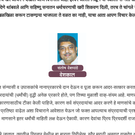
वण देणे थांबवले आणि सहिष्णू सनातन धर्माचरणाची खरी शिकवण दिली, तरच ते चांग
ेश खिळखिळा करून टाकणार्‍या भाजपला ते वळत का नाही, याचा आता आपण विचार केला
ील संन्यासी व उपासकांचे नानाप्रकारचे दान देऊन व पूजा करून आदर-सत्कार करत असतो
ायांची (धर्मांची) वृद्धी अनेक प्रकारे होते, पण तिच्या मुळाशी वाक्-संयम आहे. माण
ष कारणासाठीच टीका केली पाहिजे, कारण सर्व संप्रदायांचा आदर करणे हे माणसांचे कर
ी प्रतिष्ठा वाढेल अशा विचाराने आवेशात येऊन जो फक्त आपल्याच संप्रदायाची प्रशं
. माणसाने इतर धर्मांची माहिती लक्ष देऊन ऐकावी. कारण देवांचा प्रिय प्रियदर्शी रा
तात. त्यातील गिरनार येथील हा बारावा गिरीलेख. स्वैर मराठी अनुवाद वासुदेव आपटे 