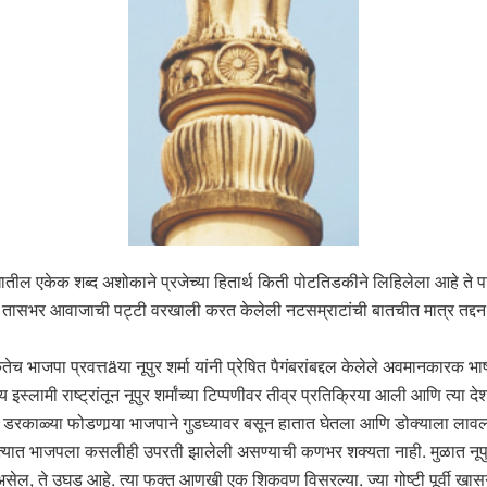
रीलेखातील एकेक शब्द अशोकाने प्रजेच्या हितार्थ किती पोटतिडकीने लिहिलेला आहे ते पा
 तासभर आवाजाची पट्टी वरखाली करत केलेली नटसम्राटांची बातचीत मात्र तद्द
ेच भाजपा प्रवत्तäया नूपुर शर्मा यांनी प्रेषित पैगंबरांबद्दल केलेले अवमानकारक भाष
स्लामी राष्ट्रांतून नूपुर शर्मांच्या टिप्पणीवर तीव्र प्रतिक्रिया आली आणि त्या
डरकाळ्या फोडणार्‍या भाजपाने गुडघ्यावर बसून हातात घेतला आणि डोक्याला लावला. 
यात भाजपला कसलीही उपरती झालेली असण्याची कणभर शक्यता नाही. मुळात नूपुर शर
, ते उघड आहे. त्या फक्त आणखी एक शिकवण विसरल्या. ज्या गोष्टी पूर्वी ख