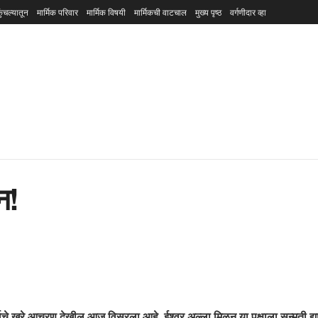
ुंचल्यातून
मार्मिक परिवार
मार्मिक विषयी
मार्मिकची वाटचाल
मुख्य पृष्ठ
वर्गणीदार व्हा
न!
माचे खरे आचरण देखील आज विसरला आहे. ईश्वर अल्ला मिळून या पक्षाला सन्मती द