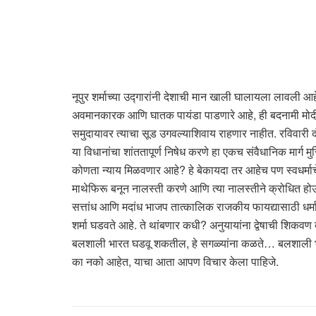
नूपुर शर्माच्या उद्गारांनी देशाची मान खाली घालायला लावल
अवमानकारक आणि घातक पायंडा पाडणारे आहे, ही बदनामी मोदींच्
समुदायावर त्याचा सूड उगवल्याशिवाय राहणार नाहीत. रविवारी दं
या विधानांचा शांततापूर्ण निषेध करणे हा एकच संवैधानिक मार्ग
कोणता न्याय मिळवणार आहे? हे बेकायदा तर आहेच पण स्वधर्मा
माथेफिरू बनून नालस्ती करणे आणि त्या नालस्तीने क्रोधित होऊ
सत्तांध आणि मदांध भाजप तात्कालिक राजकीय फायद्यासाठी धर्
शर्मा घडवते आहे. ते थांबणार कधी? अनुयायांना द्वेषाची शिक
बलशाली भारत घडवू शकतील, हे सगळ्यांना कळते… बलशाली भारत
का नको आहेत, याचा आता आपण विचार केला पाहिजे.