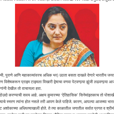
ी, पुराणे आणि महाकाव्यांवरच अधिक भर) उठता बसता दाखले देणारे भारतीय जनता पक्
पण विशेषकरून प्राइम टाइमला विखारी द्वेषाचा वणवा पेटवणार्‍या झुंजी लढवणार्‍य
ुजंगांनी देखील तो वाचायला हवा.
 उदोउदो करण्याची सवय आहे. अक्षय कुमारच्या ‘ऐतिहासिक’ सिनेमांइतकाच तो पो
 आहे. त्याचे स्मरण त्यांना होत नसले तरी आपण केले पाहिजे. कारण, आपल्या आजच्या भा
राट अशोकाच्या अधिपत्याखाली होते. ते त्या काळातील जगातील सर्वात प्रगत व श्रीमंत