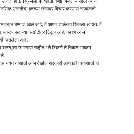
 उन्नती होऊन प्रजेला मनःशांती कशी मिळेल यासाठी त्यानी
 मानसिक उन्नतीचा इतक्या खोलवर विचार करणारा राज्यकर्ता
कस्तंभावरून घेण्यात आले आहे, हे आपण शाळेतच शिकलो आहोत. हे
 अशोकचक्र काळाच्या कसोटीवर टिकून आहे. कारण आज
र्वी घातलेला आहे.
वास्तू का उभारल्या नाहीत? ते टिकले ते निव्वळ भक्कम
ले.
ित होऊ नयेत यासाठी आज देखील सरकारी अधिकारी वर्गासाठी हा