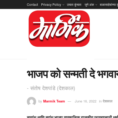
Contact
Privacy Policy
उचला कुंचला
जुने अंक
बाळासाहेबांच्या क
भाजप को सन्मती दे भगवा
- संतोष देशपांडे (देशकाल)
by
Marmik Team
June 16, 2022
in
देशकाल
सत्तांध आणि मदांध भाजप तात्कालिक राजकीय फायद्यासाठी धर्