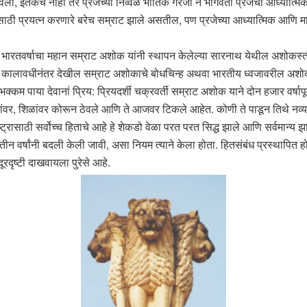
ला, इतकेच नाही तर प्रजेच्या निव्वळ भौतिक गरजा न भागवता प्रजेची आध्यात्मिक
 यासाठी प्रयत्न करणारे बरेच सम्राट झाले असतील, पण प्रजेच्या आध्यात्मिक आणि
पल्या भारतवर्षाचा महान सम्राट अशोक यांनी स्थापन केलेल्या सारनाथ येथील अशो
मोठ्या कालावधीनंतर देखील सम्राट अशोकाचे बोधचिन्ह अथवा भारतीय ध्वजावरील
क्कम पाया देवानां प्रिय: प्रियदर्शी चक्रवर्ती सम्राट अशोक याने दोन हजार वर्षापू
ंवर, शिळांवर कोरून ठेवले आणि ते आजवर टिकले आहेत. कोणी ते पाडून तिथे नव्या 
ट्रासाठी सर्वोच्च हिताचे आहे हे शेकडो वेळा परत परत सिद्ध झाले आणि सर्वमान्य झा
 तीन वर्षांनी बदली केली जावी, असा नियम त्याने केला होता. हितसंबंध प्रस्थाप
दृष्टी दाखवायला पुरेसे आहे.