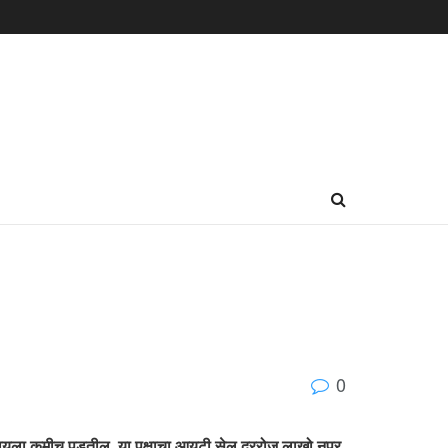
0
्यायला कमीच पडतील. या पक्षाचा आयटी सेल दररोज लाखो नूपुर