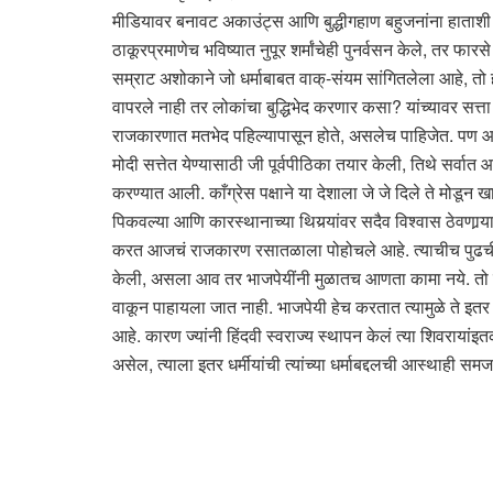
मीडियावर बनावट अकाउंट्स आणि बुद्धीगहाण बहुजनांना हाताशी ध
ठाकूरप्रमाणेच भविष्यात नुपूर शर्मांचेही पुनर्वसन केले, तर फारसे
सम्राट अशोकाने जो धर्माबाबत वाक्-संयम सांगितलेला आहे, तो ह
वापरले नाही तर लोकांचा बुद्धिभेद करणार कसा? यांच्यावर सत्
राजकारणात मतभेद पहिल्यापासून होते, असलेच पाहिजेत. पण आपला अ
मोदी सत्तेत येण्यासाठी जी पूर्वपीठिका तयार केली, तिथे सर्व
करण्यात आली. काँग्रेस पक्षाने या देशाला जे जे दिले ते मोडून 
पिकवल्या आणि कारस्थानाच्या थियर्‍यांवर सदैव विश्वास ठेवणार्‍
करत आजचं राजकारण रसातळाला पोहोचले आहे. त्याचीच पुढची पायरी
केली, असला आव तर भाजपेयींनी मुळातच आणता कामा नये. तो त्या
वाकून पाहायला जात नाही. भाजपेयी हेच करतात त्यामुळे ते इतर धर
आहे. कारण ज्यांनी हिंदवी स्वराज्य स्थापन केलं त्या शिवरायांइत
असेल, त्याला इतर धर्मीयांची त्यांच्या धर्माबद्दलची आस्थाही स