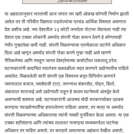
या अहवालानुसार भारताची आज जगात जर खरी ओळख कोणती निर्माण झाली
असेल तर ती गरिबीत खितपत पडलेल्यांचा प्रचंड आर्थिक विषमता असणारा
देश अशीच आहे. ज्या देशातील २३ कोटी जनतेला पोटभर जेवायला नाही त्या
देशात एक टक्का लोकांनी अमर्याद संपत्ती गोळा करून ठेवणे हे कोणत्याही
गंभीर गुन्ह्यापेक्षा कमी नाही. संपत्ती मिळवण्याचा प्रत्येकाला घटनेने अधिकार
दिला आहे म्हणून अमर्याद संपत्ती गोळा करणे गुन्हा नाही असे म्हणणे
नैतिकतेच्या आणि त्याहून जास्त देशप्रेमाच्या कसोटीवर तकलादू ठरेल.
घटनाकारांनी कदाचित स्वातंत्र्य चळवळीला मदत करणारे उद्योगपतीच पाहिले
असावेत. मिळवलेली सारी संपत्ती एक विश्वस्त बनून विनियोग करणारे
जमनालाल बजाज, जमशेदजी टाटा, जगन्नाथ शंकरशेठ, पोद्दार, बिर्ला,
अंबालाल साराभाई असे उद्योगपती पाहून हे कलम घटनेमध्ये अंतर्भूत केले
असण्याची शक्यता आहे. घटनाकारांनी आजच्या मोदी सरकारसोबत उठबस
करणार्‍या नवउद्योगपतींचा हपापलेपणा पाहिला असता, तर मात्र या अमर्याद
संपत्ती मिळवण्याच्या अधिकाराचा त्यांनी नक्की पुनर्विचार केला असता. या एक
टक्का श्रीमंताना आणि त्यांच्या तालावर नाचणार्‍या मध्यमवर्गाला घटनेचा
अधिकार तर माहित असतो, वर करदाते असल्याचा अहंकार देखील असतो;