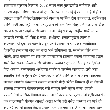
आटोकाट प्रयत्न केल्याचे २००४ साली एका मुलाखतीत सांगितले आहे.
कारण उदार आर्थिक धोरण ही एक निसरडी वाट आहे हे त्यांना माहिती होते.
त्यातून क्रोनी कॅपिटलिझमसारखे असाध्य आर्थिक रोग बळावतात. नरसिंहराव
आणि माजी अर्थमंत्री, नंतर पंतप्रधान डॉ. मनमोहन सिंह यांनी उदार आर्थिक
धोरण घसरणार नाही आणि त्याचा मानवी चेहरा शाबूत राहील याची कायम
काळजी घेतली. डॉ. सिंह हे स्वतः अर्थतज्ज्ञ असल्यामुळेच त्यांना हे
करण्यासाठी इतरांवर फार विसंबून रहावे लागले नाही. एकदा रामदेवबाबा
देशातील हजारच्या नोटा बंद करा असे सांगायला डॉ. मनमोहन सिंग यांना
भेटले, तेव्हा बाबांच्या या आर्थिक विषयावरील ज्ञानाचा त्यांनी चहापाणी देऊन
यथोचित सन्मान केला आणि त्यांच्या सल्ल्यावर एक मंद स्मितहास्य देखील
केले असावे. रामदेवबाबा अर्थतज्ज्ञ नाहीत हे सगळेच जाणतात, तरी अशा
व्यक्तीचे देखील ऐकून घेणारे पंतप्रधान कोठे आणि कानात फक्त स्वतःच्या
नावाचा जयघोष ऐकण्यात धन्यता मानणारे मोदी कोठे? विषमता ही या देशाची
ओळख झाल्यावर पंतप्रधानपद तरी त्यातून कसे सुटेल म्हणा! इतकी
पराकोटीची आर्थिक विषमता असताना कोणत्याही पंतप्रधानांनी श्रीमंतावरील
कर वाढवण्याचे धोरणच आखले असते आणि तसे नसेल जमणार तर आहे तो
कर तरी त्यांनी कायम ठेवला असता. पण आमच्या मोदीजींनी श्रीमंतांचा कर