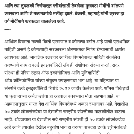
आणि त्या तुघलकी निर्णयातून गरीबांसाठी ठेवलेला मुखवटा मोदींनी शांतपणे
उतरवला आणि ते मध्यमवर्गाचे मसीहा झाले. बेकारी, महागाई यांनी त्रस्त हा
वर्ग मोदींमागे फरफटत चाललेला आहे.
—-
आर्थिक विषमता नक्की किती प्रमाणात व कोणत्या वर्गात आहे याची प्राथमिक
माहिती असणे हे कोणत्याही सरकारला धोरणात्मक निर्णय घेण्यासाठी अत्यंत
आवश्यक आहे. जागतिक स्तरावर आर्थिक विषमतेबाबत माहिती संकलित
करण्याचे काम द वर्ल्ड इनइक्वॉलिटी लॅब ही संशोधक संस्था करते. सदर
संस्था ही पॅरिस स्कूल ऑफ इकॉनॉमिक्स आणि युनिव्हर्सिटी
ऑफ कॅलिफोर्निया यांच्या संयुक्त उपक्रमाचा भाग आहे. या महिन्यात या
संस्थेने वर्ल्ड इनइक्वॉलिटी रिपोर्ट २०२२ जाहीर केलेला आहे. थॉमस पिकेट्टी
या फ्रान्सच्या अर्थतज्ज्ञांचा हा अहवाल बनवण्यात मोठा सहभाग आहे. या
अहवालानुसार भारत देश आर्थिक विषमतेमध्ये अव्वल स्थानावर आहे. देशातील
५० टक्के लोकसंख्येचा या देशातील राष्ट्रीय संपत्तीच्या मालकीतील वाटाच
नाही. थोडक्यात या देशातील सर्व राष्ट्रीय संपत्ती ही ५० टक्के लोकांकडेच
आहे आणि त्यातील देखील बहुतांश भाग हा वरच्या पाचदहा टक्के श्रीमंतांकडे