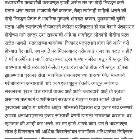
मध्यमवर्गीय मतदारांची फसवणूक झाली असेल तर मग मोदी निवडून कसे
येतात असा सवाल भाजपाचे नेते करतात, तेव्हा त्यांनाही माहिती असते की
मोदी निवडून येतात ते भावनिक मुद्द्याचे भांडवल करून. पुलवामाची दुर्दैवी
घटना आणि त्यानंतरचे सैन्यदलाने केलेला प्रतिहल्ला ही बाब देशाने पंतप्रधान
मोदींच्या मागे एकत्र उभा राहण्याची आहे या भावनेतून लोकांनी मोदींना परत
सत्तेत आणले. मतदारांच्या भावनेच्या जिवावर पंतप्रधान होता येते आणि तसे
होण्यात गैर नाही, पण मग ते पद मिळाल्यावर गरीबांकडे नजर का वळत नाही?
ते गरीब अमेरिकन माजी राष्ट्राध्यक्ष ट्रंप यांच्या नजरेला पडू नये म्हणून भिंत
बांधण्याचा मोदी सरकारने केलेला प्रकार हा उजेड होऊ नये म्हणून कोंबडा
झाकण्याचा प्रकार होता. भावनिक राजकारणाच्या वाहत्या गंगेत भाजपाने
गरीबांवरच्या अन्यायाची पापे २०१९ला धुवून घेतली. त्यातून ज्यांच्यात
सरकारना प्रश्न विचारायची ताकद आहे आणि जबाबदारी आहे तो सुबत्ता
असणारा मध्यमवर्ग व श्रीमंतवर्ग सरकार व यंत्रणा फक्त आपले चोचले
पुरवायला आहेत या घमेंडीत आहेत. मॉलमध्ये दिवसात दहा हजार खर्च करणारे
एखाद्या अनाथाश्रमाला हजार रूपयाची देणगी द्यायला टाळाटाळ करतात, वर
म्हणतात की आम्ही कर भरतो, तर मग झाले आमचे काम. पण ते भावनाशून्य
लोक हे विसरतात की आर्थिक विषमतेसोबत सामाजिक अस्थिरतेचा निद्रिस्त