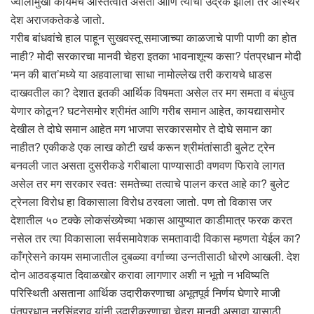
ज्वालामुखी कायमच अस्तित्वात असतो आणि त्याचा उद्रेक झाला तर अस्थिर
देश अराजकतेकडे जातो.
गरीब बांधवांचे हाल पाहून सुखवस्तू समाजाच्या काळजाचे पाणी पाणी का होत
नाही? मोदी सरकारचा मानवी चेहरा इतका भावनाशून्य कसा? पंतप्रधान मोदी
‘मन की बात’मध्ये या अहवालाचा साधा नामोल्लेख तरी करायचे धाडस
दाखवतील का? देशात इतकी आर्थिक विषमता असेल तर मग समता व बंधुत्व
येणार कोठून? घटनेसमोर श्रीमंत आणि गरीब समान आहेत, कायद्यासमोर
देखील ते दोघे समान आहेत मग भाजपा सरकारसमोर ते दोघे समान का
नाहीत? एकीकडे एक लाख कोटी खर्च करून श्रीमंतांसाठी बुलेट ट्रेन
बनवली जात असता दुसरीकडे गरीबाला पाण्यासाठी वणवण फिरावे लागत
असेल तर मग सरकार स्वतः समतेच्या तत्वाचे पालन करत आहे का? बुलेट
ट्रेनला विरोध हा विकासाला विरोध ठरवला जातो. पण तो विकास जर
देशातील ५० टक्के लोकसंख्येच्या भकास आयुष्यात काडीमात्र फरक करत
नसेल तर त्या विकासाला सर्वसमावेशक समतावादी विकास म्हणता येईल का?
काँग्रेसने कायम समाजातील दुबळ्या वर्गाच्या उन्नतीसाठी धोरणे आखली. देश
दोन आठवड्यात दिवाळखोर करावा लागणार अशी न भूतो न भविष्यति
परिस्थिती असताना आर्थिक उदारीकरणाचा अभूतपूर्व निर्णय घेणारे माजी
पंतप्रधान नरसिंहराव यांनी उदारीकरणाचा चेहरा मानवी असावा यासाठी