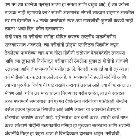
पण मग त्या घटनेचा मूलभूत आत्मा हा समता आणि बंधुत्व आहे, हे त्या वर्गाला
ठाऊक नाही म्हणायचे का? संपत्ती असणारेच संपत्ती साठवत राहणार असतील
तर मग देशातील ५० टक्के जनतेकडे स्वतःच्या मालकीची फुटकी कवडी नाही,
त्याला ‘अच्छे दिन’ कोण दाखवणार?
मोदी स्वतःला गरीबांचा मसीहा घोषित करतच राष्ट्रीय पातळीवरील
राजकारणात अवतरले. त्या गरीबांनी छोट्या प्लास्टिक पिशवीत जपून
ठेवलेल्या पाचशेच्या चार-पाच नोटा मोदीनी रातोरात बेकायदेशीर ठरवल्या
आणि त्या तुघलकी निर्णयातून गरीबांसाठी ठेवलेला मुखवटा मोदींनी शांतपणे
उतरवला आणि ते मध्यमवर्गाचे मसीहा झाले. बेकारी, महागाई यांनी त्रस्त हा
वर्ग मोदींमागे फरफटत चाललेला आहे. या मध्यमवर्गाने हल्ली मोदींची आणि
त्यांच्या प्रत्येक निर्णयाची पाठराखण करायचं ठरवलं आहे, त्याची फसगत तर
भीषण आहे. गरीब तर भारतातल्या निकषांवर गरीब आहेत, हा इथे स्वत:ला
उच्च मध्यमवर्ग समजणारा वर्ग प्रगत देशांतल्या गरीबांच्या पंक्तीतही जेमतेम
बसेल इतका फुटकळ स्थितीत आहे आणि त्याला या अवस्थेत ठेवणार्‍या
धोरणांचा जयघोष करतो आहे. श्रीमंतांचा कर कमी करत, त्यांची कर्जे माफ
करत शांतपणे मोदींनी मध्यमवर्गीय मसिहा हा मुखवटा उतरवला आणि अडानी-
अंबानींचे मित्र हा चेहरा आता ते बिनदिक्कत दाखवत आहेत. गरीबांची,