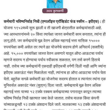
कर्मचारी भविष्यनिर्वाह निधी (एम्पलॉइज प्रॉव्हिडंट फंड स्कीम – इपीएफ) :
ही
योजना १९५२मध्ये सुरू झाली व ती खाजगी क्षेत्रातील कर्मचार्‍यांसाठी आहे.
ज्या आस्थापनांमध्ये २० किंवा त्यापेक्षा जास्त कर्मचारी काम करतात, त्यांना ही
लागू होते. जर कर्मचार्‍यांचे मूळ वेतन अधिक महागाई भत्ता मासिक १५०००
रुपयांपेक्षा कमी असेल तर त्याने ह्या योजनेचे सदस्य होणे अनिवार्य (सक्तीचे)
आहे. १५,००० रुपयांपेक्षा जास्त वेतन असणारे यातून ऑप्ट-आऊटचा पर्याय
म्हणजे सदस्य न होण्याचा पर्याय स्वीकारू शकतात, पण तसे करणे हिताचे
नाही. तसेच ज्या कर्मचार्‍यांनी एकदाही इपीएफची वर्गणी दिली नाही आणि ज्यांना
इपीएफ अकाऊंट नंबर मिळालेला नाही, त्यांनाच हा ऑप्ट-आऊटचा पर्याय घेता
येतो. बहुतेक सगळे कर्मचारी ह्या योजनेचा सदस्य होतात व त्यानंतर त्यांना एक
युनिवर्सल अकाउंट नंबर (युएएन) दिला जातो. कर्मचार्‍याचे मूळ वेतन अधिक
महागाई भत्ता याच्या १२ टक्के रक्कम कर्मचार्‍याच्या पगारातून कापून त्याच्या
भविष्य निर्वाह निधी खात्यात जमा केले जातात. तसेच मालक किंवा कंपनी
यांच्याकडूनही १२ टक्के अंशदान दिले जाते. मालकाच्या १२ टक्के अंशदानाची