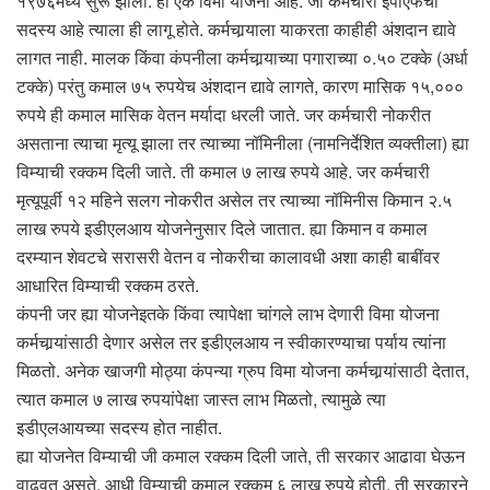
१९७६मध्ये सुरू झाली. ही एक विमा योजना आहे. जो कर्मचारी ईपीएफचा
सदस्य आहे त्याला ही लागू होते. कर्मचार्‍याला याकरता काहीही अंशदान द्यावे
लागत नाही. मालक किंवा कंपनीला कर्मचार्‍याच्या पगाराच्या ०.५० टक्के (अर्धा
टक्के) परंतु कमाल ७५ रुपयेच अंशदान द्यावे लागते, कारण मासिक १५,०००
रुपये ही कमाल मासिक वेतन मर्यादा धरली जाते. जर कर्मचारी नोकरीत
असताना त्याचा मृत्यू झाला तर त्याच्या नॉमिनीला (नामनिर्देशित व्यक्तीला) ह्या
विम्याची रक्कम दिली जाते. ती कमाल ७ लाख रुपये आहे. जर कर्मचारी
मृत्यूपूर्वी १२ महिने सलग नोकरीत असेल तर त्याच्या नॉमिनीस किमान २.५
लाख रुपये इडीएलआय योजनेनुसार दिले जातात. ह्या किमान व कमाल
दरम्यान शेवटचे सरासरी वेतन व नोकरीचा कालावधी अशा काही बाबींवर
आधारित विम्याची रक्कम ठरते.
कंपनी जर ह्या योजनेइतके किंवा त्यापेक्षा चांगले लाभ देणारी विमा योजना
कर्मचार्‍यांसाठी देणार असेल तर इडीएलआय न स्वीकारण्याचा पर्याय त्यांना
मिळतो. अनेक खाजगी मोठ्या कंपन्या ग्रुप विमा योजना कर्मचार्‍यांसाठी देतात,
त्यात कमाल ७ लाख रुपयांपेक्षा जास्त लाभ मिळतो, त्यामुळे त्या
इडीएलआयच्या सदस्य होत नाहीत.
ह्या योजनेत विम्याची जी कमाल रक्कम दिली जाते, ती सरकार आढावा घेऊन
वाढवत असते. आधी विम्याची कमाल रक्कम ६ लाख रुपये होती, ती सरकारने