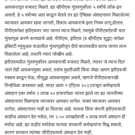
आयकरातून वजावट मिळते. ह्या व्हीपीएफ गुंतवणुकीला ५ वर्षांचे लॉक-इन
असतो. हे ५ वर्षाच्या आत काढून घेतले तर ह्या ऐच्छिक अंशदानावर मिळालेल्या
व्याजावर आयकर द्यावा लागतो, शिवाय आयकराचे इतर नियम लागू होतात.
पीपीएफपेक्षा इपीएफवर जरा जास्त व्याज मिळते, त्यामुळे पीपीएफऐवजी यात
गुंतवणूक करणे फायद्याचे आहे. पीपीएफ, इपीएफ (व व्हीपीएफ सुद्धा) यापेक्षा
इक्विटी म्युचुअल फंडातील गुंतवणूकीतून दीर्घ कालावधीत बराच जास्त लाभ
मिळालेला आहे, तथापि त्यात जोखीम आहे.
इपीएफमधील गुंतवणुकीवर आयकराची वजावट मिळते, त्यावर जे व्याज दिलं
जातं तेही आयकरमुक्त असतं, तसंच मुदतीअंती किंवा जेव्हा आपण इपीएफची
रक्कम काढून घेऊ, तीसुद्धा आयकरमुक्त असते, म्हणजे पीपीएफसारखी
तिन्हीवेळा करबचत आहे. मात्र आता १ एप्रिल २०२२पासून कर्मचार्‍याचे
अंशदान एका वर्षात २ लाख ५० हजारांपेक्षा जास्त झाले तर ह्या जास्तीच्या
अंशदानावर मिळणार्‍या व्याजावर आयकर लागेल. फक्त व्याजावर आयकर
लागेल, अंशदानावर नाही हा दिलासा आहे. मालक किंवा कंपनी इपीएफसाठी
काहीच अंशदान देत नसेल, तर २.५० लाखाऐवजी ५ लाख रुपये अंशदान ही
मर्यादा आहे. ह्या वाढीव मर्यादेचा फायदा सरकारी कर्मचार्‍यांना मिळू शकतो,
कारण सरकार त्यांच्या जीपीएफमध्ये अंशदान देत नाही.