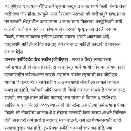
२८ एप्रिल २०२१ला गॅझेट अधिसूचना काढून ७ लाख रुपये केली. नेमके तेव्हा
करोनाचा जोर होता. त्यामुळे असा गैरसमज पसरला की करोनामुळे मृत्यू झाला
तर खाजगी क्षेत्रातील कर्मचार्‍यांना ७ लाख रुपये मिळतात. वस्तुस्थिती अशी
आहे की करोनाच नव्हे तर कोणत्याही कारणाने मृत्यू झाला तर ही रक्कम
मिळते, मात्र त्याकरता इडीएलआयचा सदस्य असणे आवश्यक आहे.
व्हाट्सअ‍ॅप माहितीवर विश्वास ठेवू नये तर स्वत: माहिती काढावी हे यावरून
लक्षात येईल.
जनरल प्रॉव्हिडंट फंड स्कीम (जीपीएफ) :
राज्य व केंद्र सरकारच्या
कर्मचार्‍यांसाठी ही योजना आहे. राज्य व केंद्र यांचे या योजनेबाबत नियम काही
फरकांसहीत सर्वसाधारण सारखे असतात. सर्वात महत्वाची बाब जीपीएफ
योजना जे कर्मचारी १ जानेवारी २००४च्या आधी नोकरीला लागले त्यांनाच
फक्त लागू होते. कर्मचारी जीपीएफसाठी किती अंशदान द्यायचं ते स्वत:च ठरवू
शकतो, पण मूळ वेतन अधिक महागाई भत्ता याच्या ते किमान ६ टक्के हवे.
ह्याशिवाय १ जानेवारी २००४च्या आधी नोकरीला लागलेल्या कर्मचार्‍यांना पेन्शन
मिळते. ती नोकरीचा कालावधी व शेवटचे सरासरी वेतन याच्या आधारे निश्चित
होते. सरकारी कर्मचार्‍यांचा महागाई भत्ता वाढतो, तसे ह्या पेन्शनमध्येही काही
प्रमाणानुसार वाढ होते. मूळ पेन्शनमध्येही १५ वर्षानंतर वाढ होते. ज्या