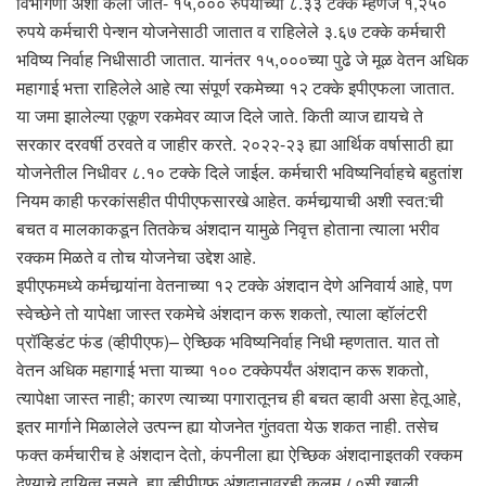
विभागणी अशी केली जाते- १५,००० रुपयांच्या ८.३३ टक्के म्हणजे १,२५०
रुपये कर्मचारी पेन्शन योजनेसाठी जातात व राहिलेले ३.६७ टक्के कर्मचारी
भविष्य निर्वाह निधीसाठी जातात. यानंतर १५,०००च्या पुढे जे मूळ वेतन अधिक
महागाई भत्ता राहिलेले आहे त्या संपूर्ण रकमेच्या १२ टक्के इपीएफला जातात.
या जमा झालेल्या एकूण रकमेवर व्याज दिले जाते. किती व्याज द्यायचे ते
सरकार दरवर्षी ठरवते व जाहीर करते. २०२२-२३ ह्या आर्थिक वर्षासाठी ह्या
योजनेतील निधीवर ८.१० टक्के दिले जाईल. कर्मचारी भविष्यनिर्वाहचे बहुतांश
नियम काही फरकांसहीत पीपीएफसारखे आहेत. कर्मचार्‍याची अशी स्वत:ची
बचत व मालकाकडून तितकेच अंशदान यामुळे निवृत्त होताना त्याला भरीव
रक्कम मिळते व तोच योजनेचा उद्देश आहे.
इपीएफमध्ये कर्मचार्‍यांना वेतनाच्या १२ टक्के अंशदान देणे अनिवार्य आहे, पण
स्वेच्छेने तो यापेक्षा जास्त रकमेचे अंशदान करू शकतो, त्याला व्हॉलंटरी
प्रॉव्हिडंट फंड (व्हीपीएफ)– ऐच्छिक भविष्यनिर्वाह निधी म्हणतात. यात तो
वेतन अधिक महागाई भत्ता याच्या १०० टक्केपर्यंत अंशदान करू शकतो,
त्यापेक्षा जास्त नाही; कारण त्याच्या पगारातूनच ही बचत व्हावी असा हेतू आहे,
इतर मार्गाने मिळालेले उत्पन्न ह्या योजनेत गुंतवता येऊ शकत नाही. तसेच
फक्त कर्मचारीच हे अंशदान देतो, कंपनीला ह्या ऐच्छिक अंशदानाइतकी रक्कम
देण्याचे दायित्व नसते. ह्या व्हीपीएफ अंशदानावरही कलम ८०सी खाली