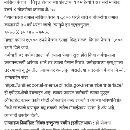
मासिक पेन्शन = निवृत्त होतानाच्या शेवटच्या १२ महिन्यांचे सरासरी मासिक
वेतर्न X नोकरीचा कालावधी/ ७०
पेन्शनकरता कमाल मासिक वेतन १५,००० धरले जाते व नोकरीचा कमाल
कालावधी ३५ वर्षे धरला जातो. त्यामुळे ह्या सूत्रानुसार:
१५०० X ३५ / ७० = ७५००
म्हणून कमाल ७,५०० रुपये पेन्शन दरमहा मिळू शकते. किमान पेन्शन १,०००
रुपये दिले जाते.
कर्मचारी ५८ वर्षाचा झाला की त्याला पेन्शन सुरू होते किंवा कर्मचार्‍याला
कायमस्वरूपी अपंगत्व आले तर त्याला पेन्शन मिळते. कर्मचार्‍याच्या मृत्यू झाला
तर त्याच्या कुटुंबातील त्याच्यावर अवलंबून असलेल्या सदस्यांना पेन्शन मिळते.
ऑनलाईन सेवा :
https://unifiedportal-mem.epfindia.gov.in/memberinterface/
ही इपीएफओची वेबसाइट आहे, त्यावर जाऊन कर्मचारी त्याचा युएएन
अ‍ॅक्टिव्हेट करून काही गोष्टी ऑनलाईन करू शकतो व त्याच्या भविष्यनिर्वाह
निधी खात्याचे पासबुक बघू शकतो. तसेच मोबाईलवर ‘उमंग’ हे अ‍ॅप आहे,
त्याचाही उपयोग होतो.
एम्प्लाइज डिपॉझिट लिंक्ड इन्शुरन्स स्कीम (इडीएलआय) :
ही योजना