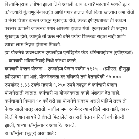
विश्वामित्राचा तपोभंग झाला तिथे आपली काय कथा? महत्वाचे म्हणजे इतर
कोणत्याही गुंतवणुकीबाबत्ा आधी पगार हातात येतो किंवा खात्यात जमा होतो
व नंतर विचार करून त्यातून गुंतवणूक होते, उलट इपीएफबाबत ती रक्कम
परस्पर कापली जाऊनच पगार आपल्या हातात येतो. एकप्रकारे ती अदृश्य
गुंतवणूक होते, त्यामुळे ती करू नये वगैरे पर्याय शिल्लक राहात नाही आणि
त्याचा लाभ निवृत्त होताना मिळतो.
ह्या योजनेचे व्यवस्थापन एम्पलॉइज प्रॉव्हिडंट फंड ऑर्गनायझेशन (इपीएफओ)
– कर्मचारी भविष्यनिवार्ह निधी संस्था करते.
कर्मचारी पेन्शन योजना – एम्प्लॉइज पेन्शन स्कीम १९९५ – (इपीएस) हीसुद्धा
इपीएफचा भाग आहे. योजनेकरता वर बघितले तसे वेतनापैकी १५,०००
रुपयांवर ८.३३ टक्के म्हणजे १,२५० रुपये कापून ते कर्मचारी पेन्शन
योजनेसाठी जातात. कर्मचारी या योजनेकरता काही अंशदान देत नाही.
कर्मचार्‍याने किमान १० वर्षे तरी ह्या योजनेचे सदस्य असले पाहिजे तरच तो
पेन्शनसाठी पात्र असतो. यातील जमा रकमेवर व्याज दिले जात नाही, कारण
किती पेन्शन द्यायचे ते शेवटी मिळालेले सरासरी वेतन व किती वर्ष नोकरी
झाली, यांच्या फॉर्म्युल्यावर आधारित असते.
हा फॉर्म्युला (सूत्र) असा आहे :